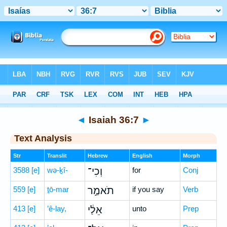
Bible
>
Hebrew
> Isaiah 36:7
◄
Isaiah 36:7
►
Text Analysis
Str
Translit
Hebrew
English
Morph
3588
[e]
wə-ḵî-
וְכִי־
for
Conj
559
[e]
ṯō-mar
תֹאמַ֣ר
if you say
Verb
413
[e]
’ê-lay,
אֵלַ֔י
unto
Prep