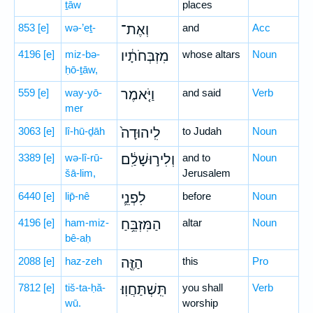
ṯāw
places
853
[e]
wə-’eṯ-
וְאֶת־
and
Acc
4196
[e]
miz-bə-
מִזְבְּחֹתָ֔יו
whose altars
Noun
ḥō-ṯāw,
559
[e]
way-yō-
וַיֹּ֤אמֶר
and said
Verb
mer
3063
[e]
lî-hū-ḏāh
לִֽיהוּדָה֙
to Judah
Noun
3389
[e]
wə-lî-rū-
וְלִיר֣וּשָׁלִַ֔ם
and to
Noun
šā-lim,
Jerusalem
6440
[e]
lip̄-nê
לִפְנֵ֛י
before
Noun
4196
[e]
ham-miz-
הַמִּזְבֵּ֥חַ
altar
Noun
bê-aḥ
2088
[e]
haz-zeh
הַזֶּ֖ה
this
Pro
7812
[e]
tiš-ta-ḥă-
תִּֽשְׁתַּחֲוֽוּ׃
you shall
Verb
wū.
worship