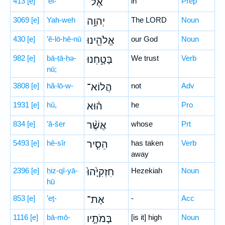
413
[e]
’el-
אֶל־
in
Prep
3069
[e]
Yah-weh
יְהוָ֥ה
The LORD
Noun
430
[e]
’ĕ-lō-hê-nū
אֱלֹהֵ֖ינוּ
our God
Noun
982
[e]
bā-ṭā-ḥə-
בָּטָ֑חְנוּ
We trust
Verb
nū;
3808
[e]
hă-lō-w-
הֲלוֹא־
not
Adv
1931
[e]
hū,
ה֗וּא
he
Pro
834
[e]
’ă-šer
אֲשֶׁ֨ר
whose
Prt
5493
[e]
hê-sîr
הֵסִ֤יר
has taken
Verb
away
2396
[e]
ḥiz-qî-yā-
חִזְקִיָּ֙הוּ֙
Hezekiah
Noun
hū
853
[e]
’eṯ-
אֶת־
-
Acc
1116
[e]
bā-mō-
בָּמֹתָ֣יו
[is it] high
Noun