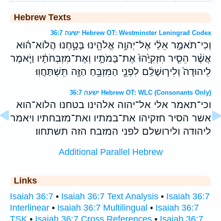
Hebrew Texts
ישעה 36:7 Hebrew OT: Westminster Leningrad Codex
וְכִי־תֹאמַ֣ר אֵלַ֔י אֶל־יְהוָ֥ה אֱלֹהֵ֖ינוּ בָּטָ֑חְנוּ הֲלֹוא־ה֗וּא
אֲשֶׁ֨ר הֵסִ֤יר חִזְקִיָּ֙הוּ֙ אֶת־בָּמֹתָ֣יו וְאֶת־מִזְבְּחֹתָ֔יו וַיֹּ֤אמֶר
לִֽיהוּדָה֙ וְלִיר֣וּשָׁלִַ֔ם לִפְנֵ֛י הַמִּזְבֵּ֥חַ הַזֶּ֖ה תִּֽשְׁתַּחֲוֽוּ׃
ישעה 36:7 Hebrew OT: WLC (Consonants Only)
וכי־תאמר אלי אל־יהוה אלהינו בטחנו הלוא־הוא
אשר הסיר חזקיהו את־במתיו ואת־מזבחתיו ויאמר
ליהודה ולירושלם לפני המזבח הזה תשתחוו׃
Additional Parallel Hebrew
Links
Isaiah 36:7
•
Isaiah 36:7 Text Analysis
•
Isaiah 36:7
Interlinear
•
Isaiah 36:7 Multilingual
•
Isaiah 36:7
TSK
•
Isaiah 36:7 Cross References
•
Isaiah 36:7