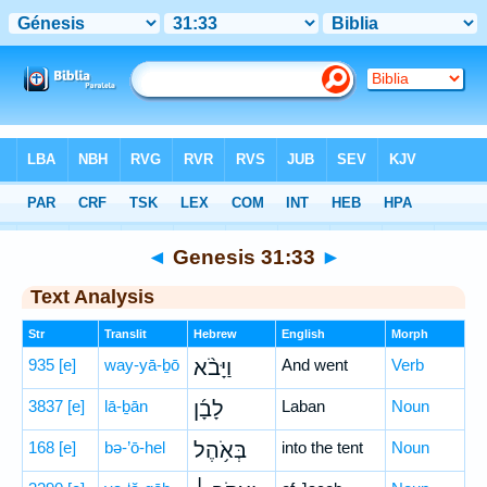
Bible
>
Hebrew
> Genesis 31:33
◄
Genesis 31:33
►
Text Analysis
Str
Translit
Hebrew
English
Morph
935
[e]
way-yā-ḇō
וַיָּבֹ֨א
And went
Verb
3837
[e]
lā-ḇān
לָבָ֜ן
Laban
Noun
168
[e]
bə-’ō-hel
בְּאֹ֥הֶל
into the tent
Noun