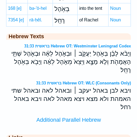
168
[e]
bə-’ō-hel
בְּאֹ֥הֶל
into the tent
Noun
7354
[e]
rā-ḥêl.
רָחֵֽל׃
of Rachel
Noun
Hebrew Texts
בראשית 31:33 Hebrew OT: Westminster Leningrad Codex
וַיָּבֹ֨א לָבָ֜ן בְּאֹ֥הֶל יַעֲקֹ֣ב ׀ וּבְאֹ֣הֶל לֵאָ֗ה וּבְאֹ֛הֶל שְׁתֵּ֥י
הָאֲמָהֹ֖ת וְלֹ֣א מָצָ֑א וַיֵּצֵא֙ מֵאֹ֣הֶל לֵאָ֔ה וַיָּבֹ֖א בְּאֹ֥הֶל
רָחֵֽל׃
בראשית 31:33 Hebrew OT: WLC (Consonants Only)
ויבא לבן באהל יעקב ׀ ובאהל לאה ובאהל שתי
האמהת ולא מצא ויצא מאהל לאה ויבא באהל
רחל׃
Additional Parallel Hebrew