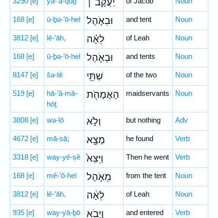
3290
[e]
ya-‘ă-qōḇ
יַעֲקֹ֣ב ׀
of Jacob
Noun
168
[e]
ū-ḇə-’ō-hel
וּבְאֹ֣הֶל
and tent
Noun
3812
[e]
lê-’āh,
לֵאָ֗ה
of Leah
Noun
168
[e]
ū-ḇə-’ō-hel
וּבְאֹ֛הֶל
and tents
Noun
8147
[e]
šə-tê
שְׁתֵּ֥י
of the two
Noun
519
[e]
hā-’ă-mā-
הָאֲמָהֹ֖ת
maidservants
Noun
hōṯ
3808
[e]
wə-lō
וְלֹ֣א
but nothing
Adv
4672
[e]
mā-ṣā;
מָצָ֑א
he found
Verb
3318
[e]
way-yê-ṣê
וַיֵּצֵא֙
Then he went
Verb
168
[e]
mê-’ō-hel
מֵאֹ֣הֶל
from the tent
Noun
3812
[e]
lê-’āh,
לֵאָ֔ה
of Leah
Noun
935
[e]
way-yā-ḇō
וַיָּבֹ֖א
and entered
Verb