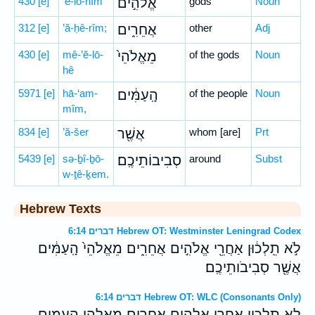
430
[e]
’ĕ-lō-hîm
אֱלֹהִ֣ים
gods
Noun
312
[e]
’ă-ḥê-rîm;
אֲחֵרִ֑ים
other
Adj
430
[e]
mê-’ĕ-lō-
מֵאֱלֹהֵי֙
of the gods
Noun
hê
5971
[e]
hā-‘am-
הָֽעַמִּ֔ים
of the people
Noun
mîm,
834
[e]
’ă-šer
אֲשֶׁ֖ר
whom [are]
Prt
5439
[e]
sə-ḇî-ḇō-
סְבִיבוֹתֵיכֶֽם׃
around
Subst
w-ṯê-ḵem.
Hebrew Texts
דברים 6:14 Hebrew OT: Westminster Leningrad Codex
לֹ֣א תֵֽלְכ֔וּן אַחֲרֵ֖י אֱלֹהִ֣ים אֲחֵרִ֑ים מֵאֱלֹהֵי֙ הָֽעַמִּ֔ים
אֲשֶׁ֖ר סְבִיבֹותֵיכֶֽם׃
דברים 6:14 Hebrew OT: WLC (Consonants Only)
לא תלכון אחרי אלהים אחרים מאלהי העמים