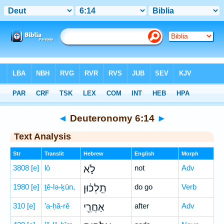
Bible
>
Hebrew
> Deuteronomy 6:14
◄
Deuteronomy 6:14
►
Text Analysis
Str
Translit
Hebrew
English
Morph
3808
[e]
lō
לֹ֣א
not
Adv
1980
[e]
ṯê-lə-ḵūn,
תֵֽלְכ֔וּן
do go
Verb
310
[e]
’a-ḥă-rê
אַחֲרֵ֖י
after
Adv