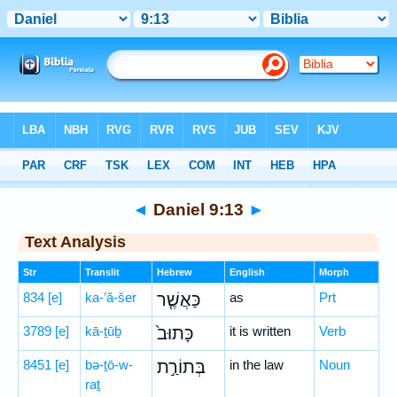
Bible
>
Hebrew
> Daniel 9:13
◄
Daniel 9:13
►
Text Analysis
Str
Translit
Hebrew
English
Morph
834
[e]
ka-’ă-šer
כַּאֲשֶׁ֤ר
as
Prt
3789
[e]
kā-ṯūḇ
כָּתוּב֙
it is written
Verb
8451
[e]
bə-ṯō-w-
בְּתוֹרַ֣ת
in the law
Noun
raṯ