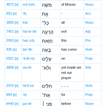
4872
[e]
mō-šeh,
מֹשֶׁ֔ה
of Moses
Noun
853
[e]
’êṯ
אֵ֛ת
-
Acc
3605
[e]
kāl-
כָּל־
all
Noun
7451
[e]
hā-rā-‘āh
הָרָעָ֥ה
evil
Adj
2063
[e]
haz-zōṯ
הַזֹּ֖את
this
Pro
935
[e]
bā-’āh
בָּ֣אָה
has come
Verb
5921
[e]
‘ā-lê-nū;
עָלֵ֑ינוּ
on
Prep
3808
[e]
wə-lō-
וְלֹֽא־
yet made we
Adv
not our
prayer
2470
[e]
ḥil-lî-nū
חִלִּ֜ינוּ
.. .. ..
Verb
854
[e]
’eṯ-
אֶת־
for
Prep
6440
[e]
pə-nê
פְּנֵ֣י ׀
before
Noun