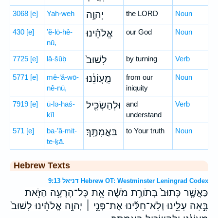
3068
[e]
Yah-weh
יְהוָ֣ה
the LORD
Noun
430
[e]
’ĕ-lō-hê-
אֱלֹהֵ֗ינוּ
our God
Noun
nū,
7725
[e]
lā-šūḇ
לָשׁוּב֙
by turning
Verb
5771
[e]
mê-‘ă-wō-
מֵֽעֲוֹנֵ֔נוּ
from our
Noun
nê-nū,
iniquity
7919
[e]
ū-lə-haś-
וּלְהַשְׂכִּ֖יל
and
Verb
kîl
understand
571
[e]
ba-’ă-mit-
בַּאֲמִתֶּֽךָ׃
to Your truth
Noun
te-ḵā.
Hebrew Texts
דניאל 9:13 Hebrew OT: Westminster Leningrad Codex
כַּאֲשֶׁ֤ר כָּתוּב֙ בְּתֹורַ֣ת מֹשֶׁ֔ה אֵ֛ת כָּל־הָרָעָ֥ה הַזֹּ֖את
בָּ֣אָה עָלֵ֑ינוּ וְלֹֽא־חִלִּ֜ינוּ אֶת־פְּנֵ֣י ׀ יְהוָ֣ה אֱלֹהֵ֗ינוּ לָשׁוּב֙