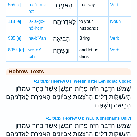
559
[e]
hā-’ō-mə-
הָאֹמְרֹ֥ת
that say
Verb
rōṯ
113
[e]
la-’ă-ḏō-
לַאֲדֹֽנֵיהֶ֖ם
to your
Noun
nê-hem
husbands
935
[e]
hā-ḇî-’āh
הָבִ֥יאָה
Bring
Verb
8354
[e]
wə-niš-
וְנִשְׁתֶּֽה׃
and let us
Verb
teh.
drink
Hebrew Texts
עמוס 4:1 Hebrew OT: Westminster Leningrad Codex
שִׁמְע֞וּ הַדָּבָ֣ר הַזֶּ֗ה פָּרֹ֤ות הַבָּשָׁן֙ אֲשֶׁר֙ בְּהַ֣ר שֹֽׁמְרֹ֔ון
הָעֹשְׁקֹ֣ות דַּלִּ֔ים הָרֹצְצֹ֖ות אֶבְיֹונִ֑ים הָאֹמְרֹ֥ת לַאֲדֹֽנֵיהֶ֖ם
הָבִ֥יאָה וְנִשְׁתֶּֽה׃
עמוס 4:1 Hebrew OT: WLC (Consonants Only)
שמעו הדבר הזה פרות הבשן אשר בהר שמרון
העשקות דלים הרצצות אביונים האמרת לאדניהם