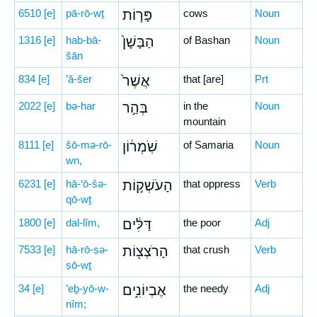
6510
[e]
pā-rō-wṯ
פָּר֤וֹת
cows
Noun
1316
[e]
hab-bā-
הַבָּשָׁן֙
of Bashan
Noun
šān
834
[e]
’ă-šer
אֲשֶׁר֙
that [are]
Prt
2022
[e]
bə-har
בְּהַ֣ר
in the
Noun
mountain
8111
[e]
šō-mə-rō-
שֹֽׁמְר֔וֹן
of Samaria
Noun
wn,
6231
[e]
hā-‘ō-šə-
הָעֹשְׁק֣וֹת
that oppress
Verb
qō-wṯ
1800
[e]
dal-lîm,
דַּלִּ֔ים
the poor
Adj
7533
[e]
hā-rō-ṣə-
הָרֹצְצ֖וֹת
that crush
Verb
ṣō-wṯ
34
[e]
’eḇ-yō-w-
אֶבְיוֹנִ֑ים
the needy
Adj
nîm;