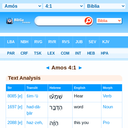
Bible
>
Hebrew
> Amos 4:1
◄
Amos 4:1
►
Text Analysis
Str
Translit
Hebrew
English
Morph
8085
[e]
šim-‘ū
שִׁמְע֞וּ
Hear
Verb
1697
[e]
had-dā-
הַדָּבָ֣ר
word
Noun
ḇār
2088
[e]
haz-zeh,
הַזֶּ֗ה
this you
Pro