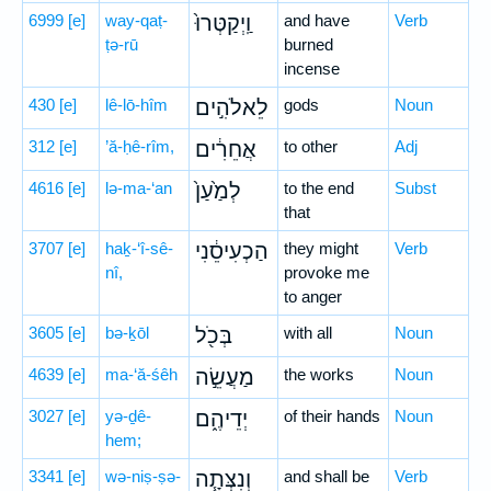
6999
[e]
way-qaṭ-
וַֽיְקַטְּרוּ֙
and have
Verb
ṭə-rū
burned
incense
430
[e]
lê-lō-hîm
לֵאלֹהִ֣ים
gods
Noun
312
[e]
’ă-ḥê-rîm,
אֲחֵרִ֔ים
to other
Adj
4616
[e]
lə-ma-‘an
לְמַ֙עַן֙
to the end
Subst
that
3707
[e]
haḵ-‘î-sê-
הַכְעִיסֵ֔נִי
they might
Verb
nî,
provoke me
to anger
3605
[e]
bə-ḵōl
בְּכֹ֖ל
with all
Noun
4639
[e]
ma-‘ă-śêh
מַעֲשֵׂ֣ה
the works
Noun
3027
[e]
yə-ḏê-
יְדֵיהֶ֑ם
of their hands
Noun
hem;
3341
[e]
wə-niṣ-ṣə-
וְנִצְּתָ֧ה
and shall be
Verb