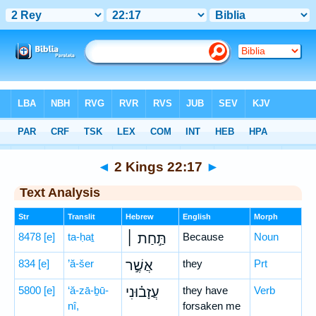
Bible
>
Hebrew
> 2 Kings 22:17
◄
2 Kings 22:17
►
Text Analysis
Str
Translit
Hebrew
English
Morph
8478
[e]
ta-ḥaṯ
תַּ֣חַת ׀
Because
Noun
834
[e]
’ă-šer
אֲשֶׁ֣ר
they
Prt
5800
[e]
‘ă-zā-ḇū-
עֲזָב֗וּנִי
they have
Verb
nî,
forsaken me