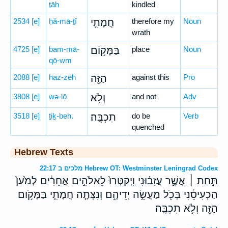
ṯāh
kindled
2534
[e]
ḥă-mā-ṯî
חֲמָתִ֛י
therefore my
Noun
wrath
4725
[e]
bam-mā-
בַּמָּק֥וֹם
place
Noun
qō-wm
2088
[e]
haz-zeh
הַזֶּ֖ה
against this
Pro
3808
[e]
wə-lō
וְלֹ֥א
and not
Adv
3518
[e]
ṯiḵ-beh.
תִכְבֶּֽה׃
do be
Verb
quenched
Hebrew Texts
מלכים ב 22:17 Hebrew OT: Westminster Leningrad Codex
תַּ֣חַת ׀ אֲשֶׁ֣ר עֲזָב֗וּנִי וַֽיְקַטְּרוּ֙ לֵאלֹהִ֣ים אֲחֵרִ֔ים לְמַ֙עַן֙
הַכְעִיסֵ֔נִי בְּכֹ֖ל מַעֲשֵׂ֣ה יְדֵיהֶ֑ם וְנִצְּתָ֧ה חֲמָתִ֛י בַּמָּקֹ֥ום
הַזֶּ֖ה וְלֹ֥א תִכְבֶּֽה׃