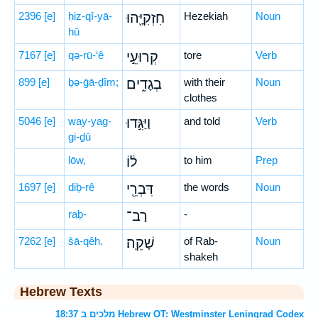
2396
[e]
ḥiz-qî-yā-
חִזְקִיָּ֖הוּ
Hezekiah
Noun
hū
7167
[e]
qə-rū-‘ê
קְרוּעֵ֣י
tore
Verb
899
[e]
ḇə-ḡā-ḏîm;
בְגָדִ֑ים
with their
Noun
clothes
5046
[e]
way-yag-
וַיַּגִּ֣דוּ
and told
Verb
gi-ḏū
lōw,
ל֔וֹ
to him
Prep
1697
[e]
diḇ-rê
דִּבְרֵ֖י
the words
Noun
raḇ-
רַב־
-
7262
[e]
šā-qêh.
שָׁקֵֽה׃
of Rab-
Noun
shakeh
Hebrew Texts
מלכים ב 18:37 Hebrew OT: Westminster Leningrad Codex