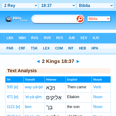
Bible
>
Hebrew
> 2 Kings 18:37
◄
2 Kings 18:37
►
Text Analysis
Str
Translit
Hebrew
English
Morph
935
[e]
way-yā-ḇō
וַיָּבֹ֣א
Then came
Verb
471
[e]
’el-yā-qîm
אֶלְיָקִ֣ים
Eliakim
Noun
1121
[e]
ben-
בֶּן־
the son
Noun