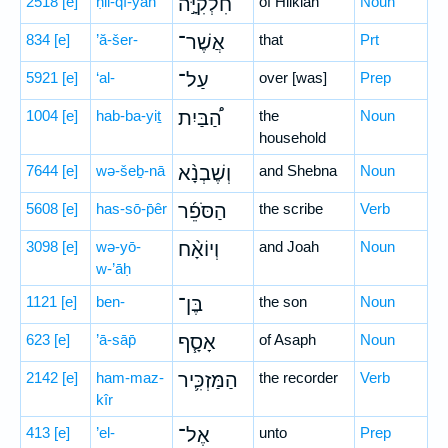
2518
[e]
ḥil-qî-yāh
חִלְקִיָּ֣ה
of Hilkiah
Noun
834
[e]
’ă-šer-
אֲשֶׁר־
that
Prt
5921
[e]
‘al-
עַל־
over [was]
Prep
1004
[e]
hab-ba-yiṯ
הַ֠בַּיִת
the
Noun
household
7644
[e]
wə-šeḇ-nā
וְשֶׁבְנָ֨א
and Shebna
Noun
5608
[e]
has-sō-p̄êr
הַסֹּפֵ֜ר
the scribe
Verb
3098
[e]
wə-yō-
וְיוֹאָ֨ח
and Joah
Noun
w-’āḥ
1121
[e]
ben-
בֶּן־
the son
Noun
623
[e]
’ā-sāp̄
אָסָ֧ף
of Asaph
Noun
2142
[e]
ham-maz-
הַמַּזְכִּ֛יר
the recorder
Verb
kîr
413
[e]
’el-
אֶל־
unto
Prep