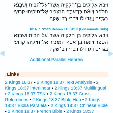
וַיָּבֹ֣א אֶלְיָקִ֣ים בֶּן־חִלְקִיָּ֣ה אֲשֶׁר־עַל־הַ֠בַּיִת וְשֶׁבְנָ֨א
הַסֹּפֵ֜ר וְיֹואָ֨ח בֶּן־אָסָ֧ף הַמַּזְכִּ֛יר אֶל־חִזְקִיָּ֖הוּ קְרוּעֵ֣י
בְגָדִ֑ים וַיַּגִּ֣דוּ לֹ֔ו דִּבְרֵ֖י רַב־שָׁקֵֽה׃
מלכים ב 18:37 Hebrew OT: WLC (Consonants Only)
ויבא אליקים בן־חלקיה אשר־על־הבית ושבנא
הספר ויואח בן־אסף המזכיר אל־חזקיהו קרועי
בגדים ויגדו לו דברי רב־שקה׃
Additional Parallel Hebrew
Links
2 Kings 18:37
•
2 Kings 18:37 Text Analysis
•
2
Kings 18:37 Interlinear
•
2 Kings 18:37 Multilingual
•
2 Kings 18:37 TSK
•
2 Kings 18:37 Cross
References
•
2 Kings 18:37 Bible Hub
•
2 Kings
18:37 Biblia Paralela
•
2 Kings 18:37 Chinese Bible
•
2 Kings 18:37 French Bible
•
2 Kings 18:37