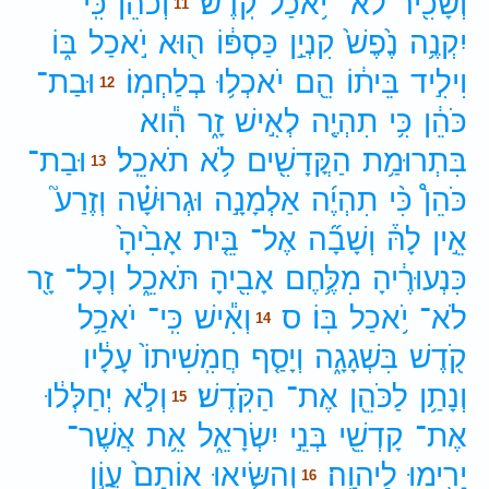
וְשָׂכִ֖יר
לֹא־
יֹ֥אכַל
קֹֽדֶשׁ׃
וְכֹהֵ֗ן
כִּֽי־
11
יִקְנֶ֥ה
נֶ֙פֶשׁ֙
קִנְיַ֣ן
כַּסְפּ֔וֹ
ה֖וּא
יֹ֣אכַל
בּ֑וֹ
וִילִ֣יד
בֵּית֔וֹ
הֵ֖ם
יֹאכְל֥וּ
בְלַחְמֽוֹ׃
וּבַת־
12
כֹּהֵ֔ן
כִּ֥י
תִהְיֶ֖ה
לְאִ֣ישׁ
זָ֑ר
הִ֕וא
בִּתְרוּמַ֥ת
הַקֳּדָשִׁ֖ים
לֹ֥א
תֹאכֵֽל׃
וּבַת־
13
כֹּהֵן֩
כִּ֨י
תִהְיֶ֜ה
אַלְמָנָ֣ה
וּגְרוּשָׁ֗ה
וְזֶרַע֮
אֵ֣ין
לָהּ֒
וְשָׁבָ֞ה
אֶל־
בֵּ֤ית
אָבִ֙יהָ֙
כִּנְעוּרֶ֔יהָ
מִלֶּ֥חֶם
אָבִ֖יהָ
תֹּאכֵ֑ל
וְכָל־
זָ֖ר
לֹא־
יֹ֥אכַל
בּֽוֹ׃
ס
וְאִ֕ישׁ
כִּֽי־
יֹאכַ֥ל
14
קֹ֖דֶשׁ
בִּשְׁגָגָ֑ה
וְיָסַ֤ף
חֲמִֽשִׁיתוֹ֙
עָלָ֔יו
וְנָתַ֥ן
לַכֹּהֵ֖ן
אֶת־
הַקֹּֽדֶשׁ׃
וְלֹ֣א
יְחַלְּל֔וּ
15
אֶת־
קָדְשֵׁ֖י
בְּנֵ֣י
יִשְׂרָאֵ֑ל
אֵ֥ת
אֲשֶׁר־
יָרִ֖ימוּ
לַיהוָֽה׃
וְהִשִּׂ֤יאוּ
אוֹתָם֙
עֲוֹ֣ן
16