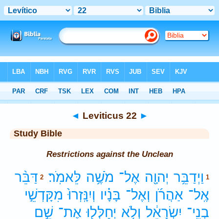
Bible
>
Study Bible
> Leviticus 22
◄
Leviticus 22
►
Study Bible
Restrictions against the Unclean
וַיְדַבֵּ֥ר
יְהוָ֖ה
אֶל־
מֹשֶׁ֥ה
לֵּאמֹֽר׃
דַּבֵּ֨ר
2
1
אֶֽל־
אַהֲרֹ֜ן
וְאֶל־
בָּנָ֗יו
וְיִנָּֽזְרוּ֙
מִקָּדְשֵׁ֣י
בְנֵֽי־
יִשְׂרָאֵ֔ל
וְלֹ֥א
יְחַלְּל֖וּ
אֶת־
שֵׁ֣ם