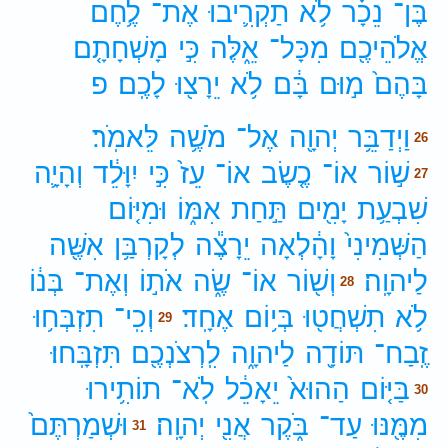
בֶּן־
נֵכָ֗ר
לֹ֥א
תַקְרִ֛יבוּ
אֶת־
לֶ֥חֶם
אֱלֹהֵיכֶ֖ם
מִכָּל־
אֵ֑לֶּה
כִּ֣י
מָשְׁחָתָ֤ם
בָּהֶם֙
מ֣וּם
בָּ֔ם
לֹ֥א
יֵרָצ֖וּ
לָכֶֽם׃
פ
וַיְדַבֵּ֥ר
יְהוָ֖ה
אֶל־
מֹשֶׁ֥ה
לֵּאמֹֽר׃
26
שׁ֣וֹר
אוֹ־
כֶ֤שֶׂב
אוֹ־
עֵז֙
כִּ֣י
יִוָּלֵ֔ד
וְהָיָ֛ה
27
שִׁבְעַ֥ת
יָמִ֖ים
תַּ֣חַת
אִמּ֑וֹ
וּמִיּ֤וֹם
הַשְּׁמִינִי֙
וָהָ֔לְאָה
יֵרָצֶ֕ה
לְקָרְבַּ֥ן
אִשֶּׁ֖ה
לַיהוָֽה׃
וְשׁ֖וֹר
אוֹ־
שֶׂ֑ה
אֹת֣וֹ
וְאֶת־
בְּנ֔וֹ
28
לֹ֥א
תִשְׁחֲט֖וּ
בְּי֥וֹם
אֶחָֽד׃
וְכִֽי־
תִזְבְּח֥וּ
29
זֶֽבַח־
תּוֹדָ֖ה
לַיהוָ֑ה
לִֽרְצֹנְכֶ֖ם
תִּזְבָּֽחוּ׃
בַּיּ֤וֹם
הַהוּא֙
יֵאָכֵ֔ל
לֹֽא־
תוֹתִ֥ירוּ
30
מִמֶּ֖נּוּ
עַד־
בֹּ֑קֶר
אֲנִ֖י
יְהוָֽה׃
וּשְׁמַרְתֶּם֙
31