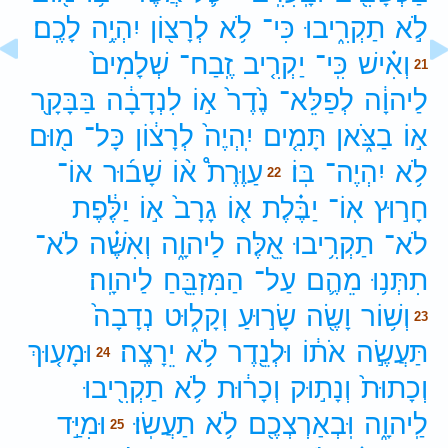
לֹ֣א
תַקְרִ֑יבוּ
כִּי־
לֹ֥א
לְרָצ֖וֹן
יִהְיֶ֥ה
לָכֶֽם׃
וְאִ֗ישׁ
כִּֽי־
יַקְרִ֤יב
זֶֽבַח־
שְׁלָמִים֙
21
לַיהוָ֔ה
לְפַלֵּא־
נֶ֙דֶר֙
א֣וֹ
לִנְדָבָ֔ה
בַּבָּקָ֖ר
א֣וֹ
בַצֹּ֑אן
תָּמִ֤ים
יִֽהְיֶה֙
לְרָצ֔וֹן
כָּל־
מ֖וּם
לֹ֥א
יִהְיֶה־
בּֽוֹ׃
עַוֶּרֶת֩
א֨וֹ
שָׁב֜וּר
אוֹ־
22
חָר֣וּץ
אֽוֹ־
יַבֶּ֗לֶת
א֤וֹ
גָרָב֙
א֣וֹ
יַלֶּ֔פֶת
לֹא־
תַקְרִ֥יבוּ
אֵ֖לֶּה
לַיהוָ֑ה
וְאִשֶּׁ֗ה
לֹא־
תִתְּנ֥וּ
מֵהֶ֛ם
עַל־
הַמִּזְבֵּ֖חַ
לַיהוָֽה׃
וְשׁ֥וֹר
וָשֶׂ֖ה
שָׂר֣וּעַ
וְקָל֑וּט
נְדָבָה֙
23
תַּעֲשֶׂ֣ה
אֹת֔וֹ
וּלְנֵ֖דֶר
לֹ֥א
יֵרָצֶֽה׃
וּמָע֤וּךְ
24
וְכָתוּת֙
וְנָת֣וּק
וְכָר֔וּת
לֹ֥א
תַקְרִ֖יבוּ
לַֽיהוָ֑ה
וּֽבְאַרְצְכֶ֖ם
לֹ֥א
תַעֲשֽׂוּ׃
וּמִיַּ֣ד
25