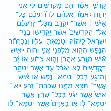
קָדְשִׁ֑י
אֲשֶׁ֨ר
הֵ֧ם
מַקְדִּשִׁ֛ים
לִ֖י
אֲנִ֥י
יְהוָֽה׃
אֱמֹ֣ר
אֲלֵהֶ֗ם
לְדֹרֹ֨תֵיכֶ֜ם
כָּל־
3
אִ֣ישׁ ׀
אֲשֶׁר־
יִקְרַ֣ב
מִכָּל־
זַרְעֲכֶ֗ם
אֶל־
הַקֳּדָשִׁים֙
אֲשֶׁ֨ר
יַקְדִּ֤ישׁוּ
בְנֵֽי־
יִשְׂרָאֵל֙
לַֽיהוָ֔ה
וְטֻמְאָת֖וֹ
עָלָ֑יו
וְנִכְרְתָ֞ה
הַנֶּ֧פֶשׁ
הַהִ֛וא
מִלְּפָנַ֖י
אֲנִ֥י
יְהוָֽה׃
אִ֣ישׁ
4
אִ֞ישׁ
מִזֶּ֣רַע
אַהֲרֹ֗ן
וְה֤וּא
צָר֙וּעַ֙
א֣וֹ
זָ֔ב
בַּקֳּדָשִׁים֙
לֹ֣א
יֹאכַ֔ל
עַ֖ד
אֲשֶׁ֣ר
יִטְהָ֑ר
וְהַנֹּגֵ֙עַ֙
בְּכָל־
טְמֵא־
נֶ֔פֶשׁ
א֣וֹ
אִ֔ישׁ
אֲשֶׁר־
תֵּצֵ֥א
מִמֶּ֖נּוּ
שִׁכְבַת־
זָֽרַע׃
אוֹ־
5
אִישׁ֙
אֲשֶׁ֣ר
יִגַּ֔ע
בְּכָל־
שֶׁ֖רֶץ
אֲשֶׁ֣ר
יִטְמָא־
ל֑וֹ
א֤וֹ
בְאָדָם֙
אֲשֶׁ֣ר
יִטְמָא־
ל֔וֹ