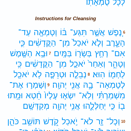
לְכֹ֖ל
טֻמְאָתֽוֹ׃
Instructions for Cleansing
נֶ֚פֶשׁ
אֲשֶׁ֣ר
תִּגַּע־
בּ֔וֹ
וְטָמְאָ֖ה
עַד־
6
הָעָ֑רֶב
וְלֹ֤א
יֹאכַל֙
מִן־
הַקֳּדָשִׁ֔ים
כִּ֛י
אִם־
רָחַ֥ץ
בְּשָׂר֖וֹ
בַּמָּֽיִם׃
וּבָ֥א
הַשֶּׁ֖מֶשׁ
7
וְטָהֵ֑ר
וְאַחַר֙
יֹאכַ֣ל
מִן־
הַקֳּדָשִׁ֔ים
כִּ֥י
לַחְמ֖וֹ
הֽוּא׃
נְבֵלָ֧ה
וּטְרֵפָ֛ה
לֹ֥א
יֹאכַ֖ל
8
לְטָמְאָה־
בָ֑הּ
אֲנִ֖י
יְהוָֽה׃
וְשָׁמְר֣וּ
אֶת־
9
מִשְׁמַרְתִּ֗י
וְלֹֽא־
יִשְׂא֤וּ
עָלָיו֙
חֵ֔טְא
וּמֵ֥תוּ
ב֖וֹ
כִּ֣י
יְחַלְּלֻ֑הוּ
אֲנִ֥י
יְהוָ֖ה
מְקַדְּשָֽׁם׃
וְכָל־
זָ֖ר
לֹא־
יֹ֣אכַל
קֹ֑דֶשׁ
תּוֹשַׁ֥ב
כֹּהֵ֛ן
10