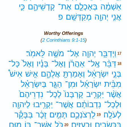
אַשְׁמָ֔ה
בְּאָכְלָ֖ם
אֶת־
קָדְשֵׁיהֶ֑ם
כִּ֛י
אֲנִ֥י
יְהוָ֖ה
מְקַדְּשָֽׁם׃
פ
Worthy Offerings
(
2 Corinthians 9:1-15
)
וַיְדַבֵּ֥ר
יְהוָ֖ה
אֶל־
מֹשֶׁ֥ה
לֵּאמֹֽר׃
17
דַּבֵּ֨ר
אֶֽל־
אַהֲרֹ֜ן
וְאֶל־
בָּנָ֗יו
וְאֶל֙
כָּל־
18
בְּנֵ֣י
יִשְׂרָאֵ֔ל
וְאָמַרְתָּ֖
אֲלֵהֶ֑ם
אִ֣ישׁ
אִישׁ֩
מִבֵּ֨ית
יִשְׂרָאֵ֜ל
וּמִן־
הַגֵּ֣ר
בְּיִשְׂרָאֵ֗ל
אֲשֶׁ֨ר
יַקְרִ֤יב
קָרְבָּנוֹ֙
לְכָל־
נִדְרֵיהֶם֙
וּלְכָל־
נִדְבוֹתָ֔ם
אֲשֶׁר־
יַקְרִ֥יבוּ
לַיהוָ֖ה
לְעֹלָֽה׃
לִֽרְצֹנְכֶ֑ם
תָּמִ֣ים
זָכָ֔ר
בַּבָּקָ֕ר
19
בַּכְּשָׂבִ֖ים
וּבָֽעִזִּֽים׃
כֹּ֛ל
אֲשֶׁר־
בּ֥וֹ
מ֖וּם
20