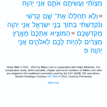
מִצְוֹתַ֔י
וַעֲשִׂיתֶ֖ם
אֹתָ֑ם
אֲנִ֖י
יְהוָֽה׃
וְלֹ֤א
תְחַלְּלוּ֙
אֶת־
שֵׁ֣ם
קָדְשִׁ֔י
32
וְנִ֨קְדַּשְׁתִּ֔י
בְּת֖וֹךְ
בְּנֵ֣י
יִשְׂרָאֵ֑ל
אֲנִ֥י
יְהוָ֖ה
מְקַדִּשְׁכֶֽם׃
הַמּוֹצִ֤יא
אֶתְכֶם֙
מֵאֶ֣רֶץ
33
מִצְרַ֔יִם
לִהְי֥וֹת
לָכֶ֖ם
לֵאלֹהִ֑ים
אֲנִ֖י
יְהוָֽה׃
פ
Study Bible © 2011 - 2013 by Biblos.com in cooperation with Helps Ministries. For
comparative study, where possible, chapter and verse numbers on Biblos.com sites
are mapped to the traditional convention used by the KJV, NASB, NIV and others.
Section Headings Courtesy
INT Bible
© 2012, Used by Permission
Bible Hub