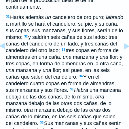
el pan de la proposición delante de mí
continuamente.
Harás además
un
candelero de oro puro;
labrado
31
a martillo se hará el candelero: su pie, y su caña,
sus copas, sus manzanas, y sus flores, serán de lo
mismo;
y saldrán seis cañas de sus lados: tres
32
cañas del candelero de un lado, y tres cañas del
candelero del otro lado;
tres copas en forma de
33
almendras en una caña,
una
manzana y
una
flor; y
tres copas, en forma de almendras en la otra caña,
una
manzana y
una
flor; así pues, en las seis
cañas que salen del candelero.
Y en el
34
candelero cuatro copas en forma de almendras,
sus manzanas y sus flores.
Habrá
una manzana
35
debajo de las dos cañas, de lo mismo,
otra
manzana debajo de las
otras
dos cañas, de lo
mismo,
otra
manzana debajo de las
otras
dos
cañas de lo mismo, en las seis cañas que salen
del candelero.
Sus manzanas y sus cañas serán
36