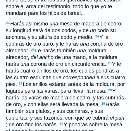
sobre el arca del testimonio, todo lo que yo te
mandaré para los hijos de Israel.
Harás asimismo
una
mesa de madera de cedro:
23
su longitud será de dos codos, y de
un
codo su
anchura, y su altura de codo y medio.
Y la
24
cubrirás de oro puro, y le harás
una
corona de oro
alrededor.
Le harás también
una
moldura
25
alrededor,
del ancho
de una mano, a la moldura
harás
una
corona de oro en circunferencia.
Y le
26
harás cuatro anillos de oro, los cuales pondrás a
las cuatro esquinas que
corresponden
a sus cuatro
pies.
Los anillos estarán antes de la moldura, por
27
lugares para las varas, para llevar la mesa.
Y
28
harás las varas de madera de cedro, y las cubrirás
de oro, y con ellas será llevada la mesa.
Harás
29
también sus platos, y sus cucharas, y sus
cubiertas, y sus tazones, con que se cubrirá
el pan
; de oro fino los harás.
Y pondrás sobre la mesa
30