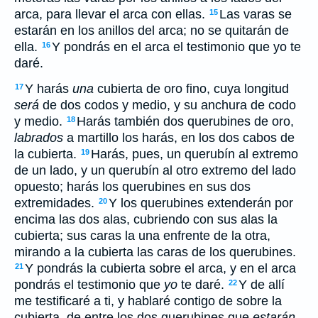
arca, para llevar el arca con ellas.
Las varas se
15
estarán en los anillos del arca; no se quitarán de
ella.
Y pondrás en el arca el testimonio que yo te
16
daré.
Y harás
una
cubierta de oro fino, cuya longitud
17
será
de dos codos y medio, y su anchura de codo
y medio.
Harás también dos querubines de oro,
18
labrados
a martillo los harás, en los dos cabos de
la cubierta.
Harás, pues, un querubín al extremo
19
de un lado, y un querubín al otro extremo del lado
opuesto; harás los querubines en sus dos
extremidades.
Y los querubines extenderán por
20
encima las dos alas, cubriendo con sus alas la
cubierta; sus caras la una enfrente de la otra,
mirando a la cubierta las caras de los querubines.
Y pondrás la cubierta sobre el arca, y en el arca
21
pondrás el testimonio que
yo
te daré.
Y de allí
22
me testificaré a ti, y hablaré contigo de sobre la
cubierta, de entre los dos querubines que
estarán