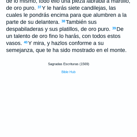
de lo mismo, todo ello una pieza
labrada
a martillo,
de oro puro.
Y le harás siete candilejas, las
37
cuales le pondrás encima para que alumbren a la
parte de su delantera.
También sus
38
despabiladeras y sus platillos, de oro puro.
De
39
un talento de oro fino lo harás, con todos estos
vasos.
Y mira, y hazlos conforme a su
40
semejanza, que te ha sido mostrado en el monte.
Sagradas Escrituras (1569)
Bible Hub