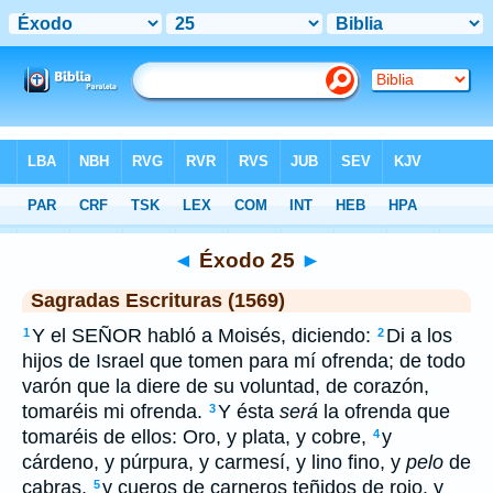
Biblia
>
SEV
> Éxodo 25
◄
Éxodo 25
►
Sagradas Escrituras (1569)
Y el SEÑOR habló a Moisés, diciendo:
Di a los
1
2
hijos de Israel que tomen para mí ofrenda; de todo
varón que la diere de su voluntad, de corazón,
tomaréis mi ofrenda.
Y ésta
será
la ofrenda que
3
tomaréis de ellos: Oro, y plata, y cobre,
y
4
cárdeno, y púrpura, y carmesí, y lino fino, y
pelo
de
cabras,
y cueros de carneros teñidos de rojo, y
5