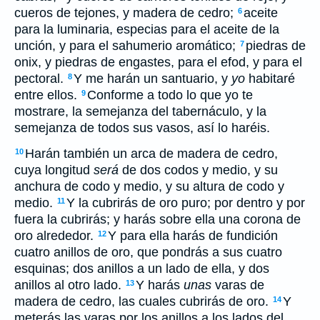
cueros de tejones, y madera de cedro;
aceite
6
para la luminaria, especias para el aceite de la
unción, y para el sahumerio aromático;
piedras de
7
onix, y piedras de engastes, para el efod, y para el
pectoral.
Y me harán un santuario, y
yo
habitaré
8
entre ellos.
Conforme a todo lo que yo te
9
mostrare, la semejanza del tabernáculo, y la
semejanza de todos sus vasos, así lo haréis.
Harán también un arca de madera de cedro,
10
cuya longitud
será
de dos codos y medio, y su
anchura de codo y medio, y su altura de codo y
medio.
Y la cubrirás de oro puro; por dentro y por
11
fuera la cubrirás; y harás sobre ella una corona de
oro alrededor.
Y para ella harás de fundición
12
cuatro anillos de oro, que pondrás a sus cuatro
esquinas; dos anillos a un lado de ella, y dos
anillos al otro lado.
Y harás
unas
varas de
13
madera de cedro, las cuales cubrirás de oro.
Y
14
meterás las varas por los anillos a los lados del