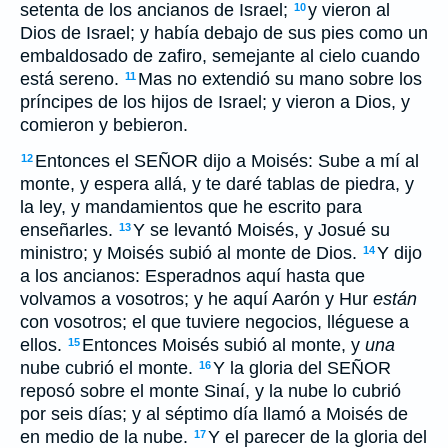
setenta de los ancianos de Israel;
y vieron al
10
Dios de Israel; y había debajo de sus pies como un
embaldosado de zafiro, semejante al cielo cuando
está sereno.
Mas no extendió su mano sobre los
11
príncipes de los hijos de Israel; y vieron a Dios, y
comieron y bebieron.
Entonces el SEÑOR dijo a Moisés: Sube a mí al
12
monte, y espera allá, y te daré tablas de piedra, y
la ley, y mandamientos que he escrito para
enseñarles.
Y se levantó Moisés, y Josué su
13
ministro; y Moisés subió al monte de Dios.
Y dijo
14
a los ancianos: Esperadnos aquí hasta que
volvamos a vosotros; y he aquí Aarón y Hur
están
con vosotros; el que tuviere negocios, lléguese a
ellos.
Entonces Moisés subió al monte, y
una
15
nube cubrió el monte.
Y la gloria del SEÑOR
16
reposó sobre el monte Sinaí, y la nube lo cubrió
por seis días; y al séptimo día llamó a Moisés de
en medio de la nube.
Y el parecer de la gloria del
17