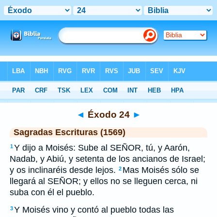
Biblia
>
SEV
> Éxodo 24
◄
Éxodo 24
►
Sagradas Escrituras (1569)
Y dijo a Moisés: Sube al SEÑOR, tú, y Aarón,
1
Nadab, y Abiú, y setenta de los ancianos de Israel;
y os inclinaréis desde lejos.
Mas Moisés sólo se
2
llegará al SEÑOR; y ellos no se lleguen cerca, ni
suba con él el pueblo.
Y Moisés vino y contó al pueblo todas las
3