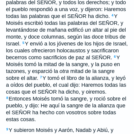
palabras del SEÑOR, y todos los derechos; y todo
el pueblo respondió a una voz, y dijeron: Haremos
todas las palabras que el SEÑOR ha dicho.
Y
4
Moisés escribió todas las palabras del SEÑOR, y
levantándose de mañana edificó
un
altar al pie del
monte, y doce columnas, según las doce tribus de
Israel.
Y envió a los jóvenes de los hijos de Israel,
5
los cuales ofrecieron holocaustos y sacrificaron
becerros como sacrificios de paz al SEÑOR.
Y
6
Moisés tomó la mitad de la sangre, y la puso en
tazones, y esparció la
otra
mitad de la sangre
sobre el altar.
Y tomó el libro de la alianza, y leyó
7
a oídos del pueblo, el cual dijo: Haremos todas las
cosas que el SEÑOR ha dicho, y oiremos.
Entonces Moisés tomó la sangre, y roció sobre el
8
pueblo, y dijo: He aquí la sangre de la alianza que
el SEÑOR ha hecho con vosotros sobre todas
estas cosas.
Y subieron Moisés y Aarón, Nadab y Abiú, y
9