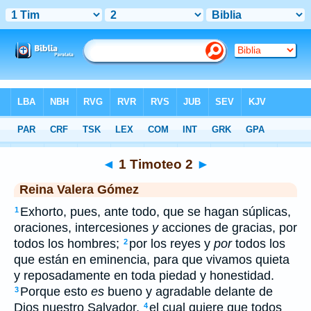
Biblia
>
RVG
> 1 Timoteo 2
◄
1 Timoteo 2
►
Reina Valera Gómez
Exhorto, pues, ante todo, que se hagan súplicas,
1
oraciones, intercesiones
y
acciones de gracias, por
todos los hombres;
por los reyes y
por
todos los
2
que están en eminencia, para que vivamos quieta
y reposadamente en toda piedad y honestidad.
Porque esto
es
bueno y agradable delante de
3
Dios nuestro Salvador,
el cual quiere que todos
4