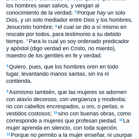
los hombres sean salvos, y vengan al
conocimiento de la verdad.
Porque
hay
un solo
5
Dios, y un solo mediador entre Dios y los hombres,
Jesucristo hombre;
el cual se dio a sí mismo en
6
rescate por todos, para testimonio a su debido
tiempo.
Para lo cual yo soy ordenado predicador
7
y apóstol (digo verdad en Cristo, no miento),
maestro de los gentiles en fe y verdad.
Quiero, pues, que los hombres oren en todo
8
lugar, levantando manos santas, sin ira ni
contienda.
Asimismo también, que las mujeres se adornen
9
con atavío decoroso, con vergüenza y modestia;
no con cabellos encrespados, u oro, o perlas, o
vestidos costosos;
sino con buenas obras, como
10
corresponde a mujeres que profesan piedad.
La
11
mujer aprenda en silencio, con toda sujeción.
Porque no permito a la mujer enseñar, ni usurpar
12