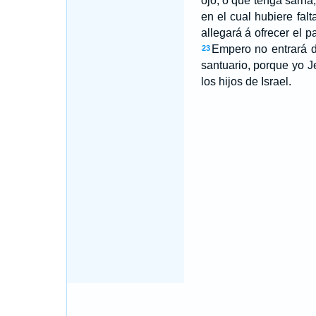
ojo, ó que tenga sarna
en el cual hubiere fal
allegará á ofrecer el p
Empero no entrará de
23
santuario, porque yo Je
los hijos de Israel.