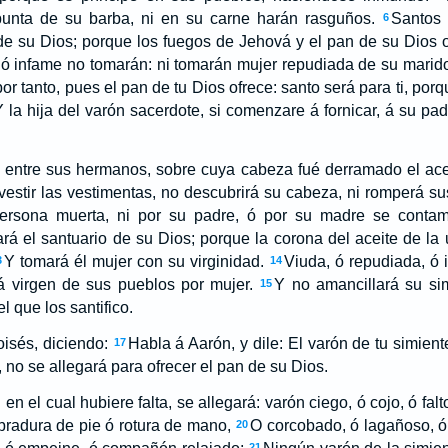
punta de su barba, ni en su carne harán rasguños.
Santos 
6
e su Dios; porque los fuegos de Jehová y el pan de su Dios o
ó infame no tomarán: ni tomarán mujer repudiada de su marido
por tanto, pues el pan de tu Dios ofrece: santo será para ti, po
 la hija del varón sacerdote, si comenzare á fornicar, á su p
 entre sus hermanos, sobre cuya cabeza fué derramado el acei
estir las vestimentas, no descubrirá su cabeza, ni romperá su
rsona muerta, ni por su padre, ó por su madre se contam
ará el santuario de su Dios; porque la corona del aceite de la
Y tomará él mujer con su virginidad.
Viuda, ó repudiada, ó 
3
14
 virgen de sus pueblos por mujer.
Y no amancillará su si
15
 que los santifico.
isés, diciendo:
Habla á Aarón, y dile: El varón de tu simien
17
a, no se allegará para ofrecer el pan de su Dios.
n el cual hubiere falta, se allegará: varón ciego, ó cojo, ó falt
bradura de pie ó rotura de mano,
O corcobado, ó lagañoso, ó
20
21