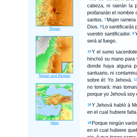
cabeza, ni raerán la 
profanarán el nombre d
santos.
Mujer ramera 
7
Dios.
Lo santificarás 
8
vuestro santificador.
Y
9
será al fuego.
Y el sumo sacerdote
10
hinchió su mano para v
donde haya alguna pe
santuario, ni contamin
sobre él: Yo Jehová.
1
no tomará: mas tomará
porque yo Jehová soy el
Y Jehová habló á Mo
16
en el cual hubiere falt
Porque ningún varón e
18
en el cual hubiere que