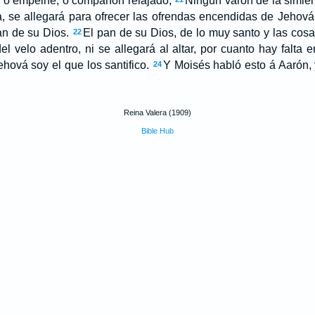
, ó empeine, ó compañón relajado;
Ningún varón de la simie
ta, se allegará para ofrecer las ofrendas encendidas de Jehová.
an de su Dios.
El pan de su Dios, de lo muy santo y las cosa
22
l velo adentro, ni se allegará al altar, por cuanto hay falta e
hová soy el que los santifico.
Y Moisés habló esto á Aarón, y
24
Reina Valera (1909)
Bible Hub