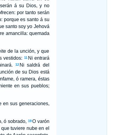
serán á su Dios, y no
frecen: por tanto serán
: porque es santo á su
rque santo soy yo Jehová
adre amancilla: quemada
te de la unción, y que
s vestidos:
Ni entrará
11
inará.
Ni saldrá del
12
 unción de su Dios está
infame, ó ramera, éstas
miente en sus pueblos;
te en sus generaciones,
o, ó sobrado,
O varón
19
 que tuviere nube en el