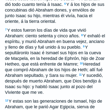
dió todo cuanto tenía á Isaac.
Y á los hijos de sus
6
concubinas dió Abraham dones, y enviólos de
junto Isaac su hijo, mientras él vivía, hacia el
oriente, á la tierra oriental.
Y estos fueron los días de vida que vivió
7
Abraham: ciento setenta y cinco años.
Y exhaló el
8
espíritu, y murió Abraham en buena vejez, anciano
y lleno de días y fué unido á su pueblo.
Y
9
sepultáronlo Isaac é Ismael sus hijos en la cueva
de Macpela, en la heredad de Ephrón, hijo de Zoar
Hetheo, que está enfrente de Mamre;
Heredad
10
que compró Abraham de los hijos de Heth; allí fué
Abraham sepultado, y Sara su mujer.
Y sucedió,
11
después de muerto Abraham, que Dios bendijo á
Isaac su hijo: y habitó Isaac junto al pozo del
Viviente que me ve.
Y estas son las generaciones de Ismael, hijo de
12
Abraham, que le parió Agar Egipcia, sierva de