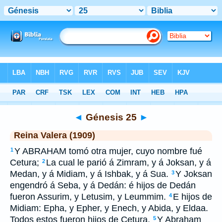
Biblia
>
RVR 1909
> Génesis 25
◄
Génesis 25
►
Reina Valera (1909)
Y ABRAHAM tomó otra mujer, cuyo nombre fué
1
Cetura;
La cual le parió á Zimram, y á Joksan, y á
2
Medan, y á Midiam, y á Ishbak, y á Sua.
Y Joksan
3
engendró á Seba, y á Dedán: é hijos de Dedán
fueron Assurim, y Letusim, y Leummim.
E hijos de
4
Midiam: Epha, y Epher, y Enech, y Abida, y Eldaa.
Todos estos fueron hijos de Cetura.
Y Abraham
5