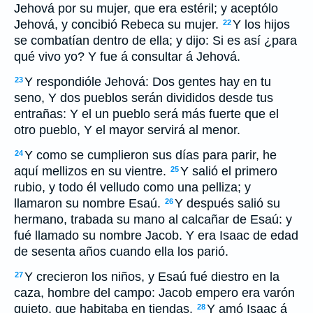
Jehová por su mujer, que era estéril; y aceptólo
Jehová, y concibió Rebeca su mujer.
Y los hijos
22
se combatían dentro de ella; y dijo: Si es así ¿para
qué vivo yo? Y fue á consultar á Jehová.
Y respondióle Jehová: Dos gentes hay en tu
23
seno, Y dos pueblos serán divididos desde tus
entrañas: Y el un pueblo será más fuerte que el
otro pueblo, Y el mayor servirá al menor.
Y como se cumplieron sus días para parir, he
24
aquí mellizos en su vientre.
Y salió el primero
25
rubio, y todo él velludo como una pelliza; y
llamaron su nombre Esaú.
Y después salió su
26
hermano, trabada su mano al calcañar de Esaú: y
fué llamado su nombre Jacob. Y era Isaac de edad
de sesenta años cuando ella los parió.
Y crecieron los niños, y Esaú fué diestro en la
27
caza, hombre del campo: Jacob empero era varón
quieto, que habitaba en tiendas.
Y amó Isaac á
28