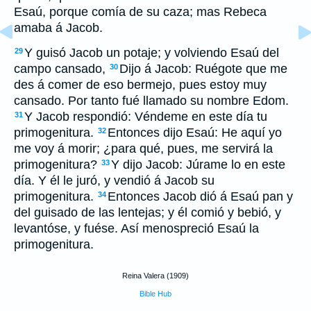
Esaú, porque comía de su caza; mas Rebeca
amaba á Jacob.
Y guisó Jacob un potaje; y volviendo Esaú del
29
campo cansado,
Dijo á Jacob: Ruégote que me
30
des á comer de eso bermejo, pues estoy muy
cansado. Por tanto fué llamado su nombre Edom.
Y Jacob respondió: Véndeme en este día tu
31
primogenitura.
Entonces dijo Esaú: He aquí yo
32
me voy á morir; ¿para qué, pues, me servirá la
primogenitura?
Y dijo Jacob: Júrame lo en este
33
día. Y él le juró, y vendió á Jacob su
primogenitura.
Entonces Jacob dió á Esaú pan y
34
del guisado de las lentejas; y él comió y bebió, y
levantóse, y fuése. Así menospreció Esaú la
primogenitura.
Reina Valera (1909)
Bible Hub