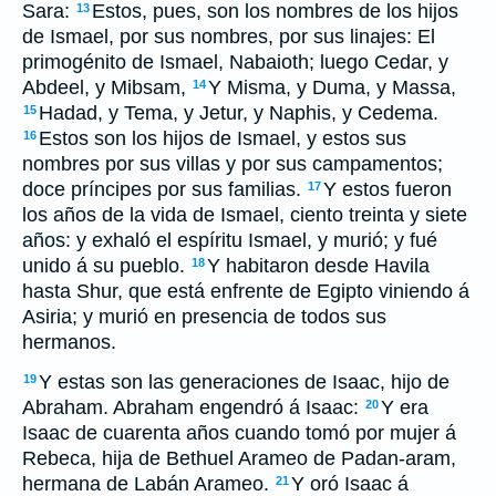
Sara:
Estos, pues, son los nombres de los hijos
13
de Ismael, por sus nombres, por sus linajes: El
primogénito de Ismael, Nabaioth; luego Cedar, y
Abdeel, y Mibsam,
Y Misma, y Duma, y Massa,
14
Hadad, y Tema, y Jetur, y Naphis, y Cedema.
15
Estos son los hijos de Ismael, y estos sus
16
nombres por sus villas y por sus campamentos;
doce príncipes por sus familias.
Y estos fueron
17
los años de la vida de Ismael, ciento treinta y siete
años: y exhaló el espíritu Ismael, y murió; y fué
unido á su pueblo.
Y habitaron desde Havila
18
hasta Shur, que está enfrente de Egipto viniendo á
Asiria; y murió en presencia de todos sus
hermanos.
Y estas son las generaciones de Isaac, hijo de
19
Abraham. Abraham engendró á Isaac:
Y era
20
Isaac de cuarenta años cuando tomó por mujer á
Rebeca, hija de Bethuel Arameo de Padan-aram,
hermana de Labán Arameo.
Y oró Isaac á
21