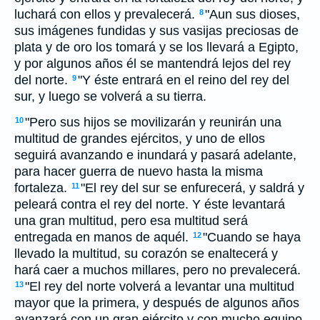
luchará con ellos y prevalecerá.
"Aun sus dioses,
8
sus imágenes fundidas y sus vasijas preciosas de
plata y de oro los tomará y se los llevará a Egipto,
y por algunos años él se mantendrá lejos del rey
del norte.
"Y éste entrará en el reino del rey del
9
sur, y luego se volverá a su tierra.
"Pero sus hijos se movilizarán y reunirán una
10
multitud de grandes ejércitos, y uno de ellos
seguirá avanzando e inundará y pasará adelante,
para hacer guerra de nuevo hasta la misma
fortaleza.
"El rey del sur se enfurecerá, y saldrá y
11
peleará contra el rey del norte. Y éste levantará
una gran multitud, pero esa multitud será
entregada en manos de aquél.
"Cuando se haya
12
llevado la multitud, su corazón se enaltecerá y
hará caer a muchos millares, pero no prevalecerá.
"El rey del norte volverá a levantar una multitud
13
mayor que la primera, y después de algunos años
avanzará con un gran ejército y con mucho equipo.