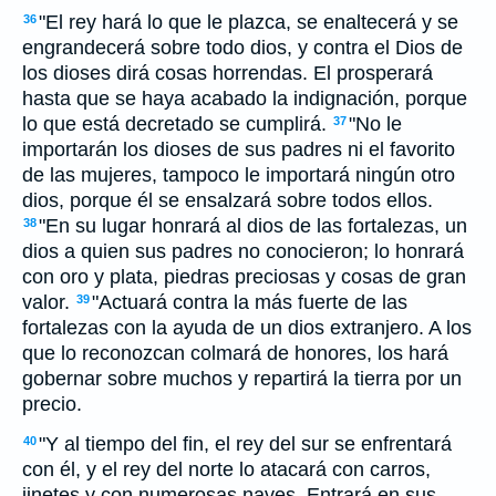
"El rey hará lo que le plazca, se enaltecerá y se
36
engrandecerá sobre todo dios, y contra el Dios de
los dioses dirá cosas horrendas. El prosperará
hasta que se haya acabado la indignación, porque
lo que está decretado se cumplirá.
"No le
37
importarán los dioses de sus padres ni el favorito
de las mujeres, tampoco le importará ningún otro
dios, porque él se ensalzará sobre todos ellos.
"En su lugar honrará al dios de las fortalezas, un
38
dios a quien sus padres no conocieron; lo honrará
con oro y plata, piedras preciosas y cosas de gran
valor.
"Actuará contra la más fuerte de las
39
fortalezas con la ayuda de un dios extranjero. A los
que lo reconozcan colmará de honores, los hará
gobernar sobre muchos y repartirá la tierra por un
precio.
"Y al tiempo del fin, el rey del sur se enfrentará
40
con él, y el rey del norte lo atacará con carros,
jinetes y con numerosas naves. Entrará en sus