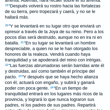
afrenta. Además, hará recaer sobre él su afrenta.
"Después volverá su rostro hacia las fortalezas
19
de su tierra, pero tropezará y caerá, y no se le
hallará más.
"Y se levantará en su lugar otro que enviará un
20
opresor a través de la Joya de su reino. Pero a los
pocos días será destruido, aunque no en ira ni en
batalla.
"En su lugar se levantará un hombre
21
despreciable, a quien no se le han otorgado los
honores de la realeza. Vendrá cuando haya
tranquilidad y se apoderará del reino con intrigas.
"Las fuerzas abrumadoras serán barridas ante él
22
y destruidas, así como también el príncipe del
pacto.
"Y después que se haya hecho alianza
23
con él, actuará con engaño, y subirá y ganará
poder con poca gente.
"En un tiempo de
24
tranquilidad entrará en los lugares más ricos de la
provincia, y logrará lo que nunca lograron sus
padres, ni los padres de sus padres. Repartirá