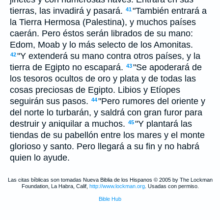
tierras, las invadirá y pasará.
"También entrará a
41
la Tierra Hermosa (Palestina), y muchos países
caerán. Pero éstos serán librados de su mano:
Edom, Moab y lo más selecto de los Amonitas.
"Y extenderá su mano contra otros países, y la
42
tierra de Egipto no escapará.
"Se apoderará de
43
los tesoros ocultos de oro y plata y de todas las
cosas preciosas de Egipto. Libios y Etíopes
seguirán sus pasos.
"Pero rumores del oriente y
44
del norte lo turbarán, y saldrá con gran furor para
destruir y aniquilar a muchos.
"Y plantará las
45
tiendas de su pabellón entre los mares y el monte
glorioso y santo. Pero llegará a su fin y no habrá
quien lo ayude.
Las citas bíblicas son tomadas Nueva Biblia de los Hispanos © 2005 by The Lockman
Foundation, La Habra, Calif,
http://www.lockman.org
. Usadas con permiso.
Bible Hub