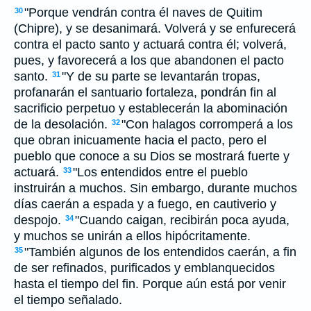
"Porque vendrán contra él naves de Quitim
30
(Chipre), y se desanimará. Volverá y se enfurecerá
contra el pacto santo y actuará contra él; volverá,
pues, y favorecerá a los que abandonen el pacto
santo.
"Y de su parte se levantarán tropas,
31
profanarán el santuario fortaleza, pondrán fin al
sacrificio perpetuo y establecerán la abominación
de la desolación.
"Con halagos corromperá a los
32
que obran inicuamente hacia el pacto, pero el
pueblo que conoce a su Dios se mostrará fuerte y
actuará.
"Los entendidos entre el pueblo
33
instruirán a muchos. Sin embargo, durante muchos
días caerán a espada y a fuego, en cautiverio y
despojo.
"Cuando caigan, recibirán poca ayuda,
34
y muchos se unirán a ellos hipócritamente.
"También algunos de los entendidos caerán, a fin
35
de ser refinados, purificados y emblanquecidos
hasta el tiempo del fin. Porque aún está por venir
el tiempo señalado.