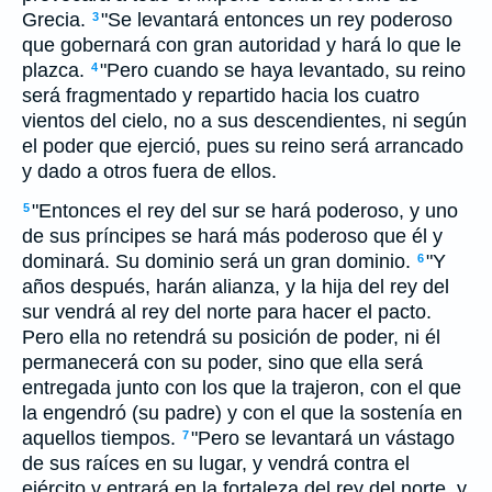
Grecia.
"Se levantará entonces un rey poderoso
3
que gobernará con gran autoridad y hará lo que le
plazca.
"Pero cuando se haya levantado, su reino
4
será fragmentado y repartido hacia los cuatro
vientos del cielo, no a sus descendientes, ni según
el poder que ejerció, pues su reino será arrancado
y dado a otros fuera de ellos.
"Entonces el rey del sur se hará poderoso, y uno
5
de sus príncipes se hará más poderoso que él y
dominará. Su dominio será un gran dominio.
"Y
6
años después, harán alianza, y la hija del rey del
sur vendrá al rey del norte para hacer el pacto.
Pero ella no retendrá su posición de poder, ni él
permanecerá con su poder, sino que ella será
entregada junto con los que la trajeron, con el que
la engendró (su padre) y con el que la sostenía en
aquellos tiempos.
"Pero se levantará un vástago
7
de sus raíces en su lugar, y vendrá contra el
ejército y entrará en la fortaleza del rey del norte, y