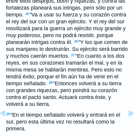
entre ellos despojos, botín y riquezas, y contra las
fortalezas planeará sus intrigas, pero sólo por un
tiempo.
"Va a usar su fuerza y su corazón contra
25
el rey del sur con un gran ejército. Y el rey del sur
movilizará para la guerra un ejército muy grande y
muy poderoso, pero no podrá resistir, porque
planearán intrigas contra él.
"Y los que comen de
26
sus manjares lo destruirán. Su ejército será barrido
y muchos caerán muertos.
"En cuanto a los dos
27
reyes, en sus corazones tramarán el mal, y en la
misma mesa se hablarán mentiras. Pero esto no
tendrá éxito, porque el fin aún ha de venir en el
tiempo señalado.
"Entonces volverá a su tierra
28
con grandes riquezas, pero pondrá su corazón
contra el pacto santo. Actuará contra éste, y
volverá a su tierra.
"En el tiempo señalado volverá y entrará en el
29
sur, pero esta última vez no resultará como la
primera.