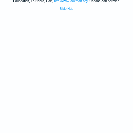
Foundation, La Habra, Calif,
http://www.lockman.org
. Usadas con permiso.
Bible Hub