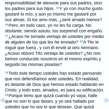
responsabilidad de atesorar para sus padres, sino
los padres para sus hijos.
Y yo con mucho gusto
15
gastaré lo mío, y aun yo mismo me gastaré por
sus almas. Si los amo más, ¿seré amado menos?
Pero, en todo caso, yo no les fui carga. No
16
obstante, siendo astuto, los sorprendí con engaño.
¿Acaso he tomado ventaja de ustedes por medio
17
de alguien de los que les he enviado?
A Tito le
18
rogué que fuera , y con él envié al otro hermano.
¿Acaso obtuvo Tito ventaja de ustedes? ¿No nos
hemos conducido nosotros en el mismo espíritu y
seguido las mismas pisadas?
Todo este tiempo ustedes han estado pensando
19
que nos defendíamos ante ustedes. En realidad,
es delante de Dios que hemos estado hablando en
Cristo; y todo esto, amados, es para su edificación.
Porque temo que quizá cuando yo vaya, halle
20
que no son lo que deseo, y yo sea hallado por
ustedes que no soy lo que desean. Que quizá