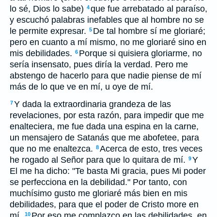
lo sé, Dios lo sabe)
que fue arrebatado al paraíso,
4
y escuchó palabras inefables que al hombre no se
le permite expresar.
De tal hombre sí me gloriaré;
5
pero en cuanto a mí mismo, no me gloriaré sino en
mis debilidades.
Porque si quisiera gloriarme, no
6
sería insensato, pues diría la verdad. Pero me
abstengo de hacerlo para que nadie piense de mí
más de lo que ve en mí, u oye de mí.
Y dada la extraordinaria grandeza de las
7
revelaciones, por esta razón, para impedir que me
enalteciera, me fue dada una espina en la carne,
un mensajero de Satanás que me abofetee, para
que no me enaltezca.
Acerca de esto, tres veces
8
he rogado al Señor para que lo quitara de mí.
Y
9
El me ha dicho: "Te basta Mi gracia, pues Mi poder
se perfecciona en la debilidad." Por tanto, con
muchísimo gusto me gloriaré más bien en mis
debilidades, para que el poder de Cristo more en
mí.
Por eso me complazco en las debilidades, en
10