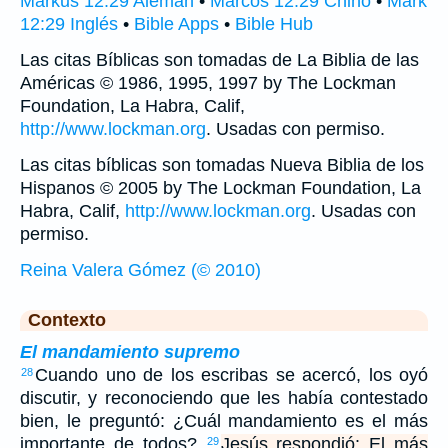
Markus 12:29 Alemán
•
Marcos 12:29 Chino
•
Mark
12:29 Inglés
•
Bible Apps
•
Bible Hub
Las citas Bíblicas son tomadas de La Biblia de las
Américas © 1986, 1995, 1997 by The Lockman
Foundation, La Habra, Calif,
http://www.lockman.org
. Usadas con permiso.
Las citas bíblicas son tomadas Nueva Biblia de los
Hispanos © 2005 by The Lockman Foundation, La
Habra, Calif,
http://www.lockman.org
. Usadas con
permiso.
Reina Valera Gómez (© 2010)
Contexto
El mandamiento supremo
Cuando uno de los escribas se acercó, los oyó
28
discutir, y reconociendo que les había contestado
bien, le preguntó: ¿Cuál mandamiento es el más
importante de todos?
Jesús respondió: El más
29