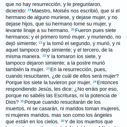
que no hay resurrección, y le preguntaron,
diciendo:
Maestro, Moisés nos escribió, que si el
19
hermano de alguno muriese, y dejase mujer, y no
dejase hijos, que su hermano tome su mujer, y
levante linaje a su hermano.
Fueron pues siete
20
hermanos; y el primero tomó mujer, y muriendo, no
dejó simiente;
y la tomó el segundo, y murió, y ni
21
aquel tampoco dejó simiente; y el tercero, de la
misma manera.
Y la tomaron los siete, y
22
tampoco dejaron simiente; a la postre murió
también la mujer.
En la resurrección, pues,
23
cuando resucitaren, ¿de cuál de ellos será mujer?
Porque los siete la tuvieron por mujer.
Entonces
24
respondiendo Jesús, les dice: ¿No erráis por eso,
porque no sabéis las Escrituras, ni la potencia de
Dios?
Porque cuando resucitarán de los
25
muertos, ni se casarán, ni maridos toman mujeres,
ni mujeres maridos, mas son como los ángeles
que
están
en los cielos.
Y de los muertos que
26