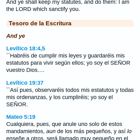
And ye shall keep my statutes, and do them: I am
the LORD which sanctify you.
Tesoro de la Escritura
And ye
Levítico 18:4,5
``Habréis de cumplir mis leyes y guardaréis mis
estatutos para vivir según ellos; yo soy el SEÑOR
vuestro Dios.…
Levítico 19:37
``Así pues, observaréis todos mis estatutos y todas
mis ordenanzas, y los cumpliréis; yo soy el
SEÑOR.
Mateo 5:19
Cualquiera, pues, que anule uno solo de estos
mandamientos,
aun
de los más pequeños, y así
lo
enseñe a otros, será llamado muy pequeño en el