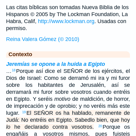
Las citas bíblicas son tomadas Nueva Biblia de los
Hispanos © 2005 by The Lockman Foundation, La
Habra, Calif,
http://www.lockman.org
. Usadas con
permiso.
Reina Valera Gómez (© 2010)
Contexto
Jeremías se opone a la huida a Egipto
…
Porque así dice el SEÑOR de los ejércitos, el
18
Dios de Israel: Como se derramó mi ira y mi furor
sobre los habitantes de Jerusalén, así se
derramará mi furor sobre vosotros cuando entréis
en Egipto. Y seréis
motivo
de maldición, de horror,
de imprecación y de oprobio; y no veréis más este
lugar.
El SEÑOR os ha hablado, remanente de
19
Judá: No entréis en Egipto. Sabedlo bien, que hoy
lo
he declarado contra vosotros.
Porque os
20
engañáis a vosotros mismos, pues fuisteis