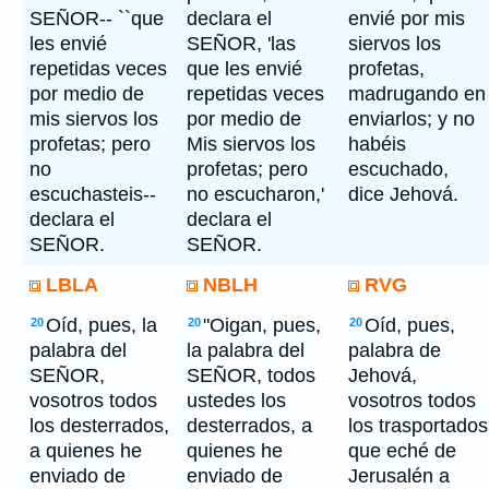
SEÑOR-- ``que
declara el
envié por mis
les envié
SEÑOR, 'las
siervos los
repetidas veces
que les envié
profetas,
por medio de
repetidas veces
madrugando en
mis siervos los
por medio de
enviarlos; y no
profetas; pero
Mis siervos los
habéis
no
profetas; pero
escuchado,
escuchasteis--
no escucharon,'
dice Jehová.
declara el
declara el
SEÑOR.
SEÑOR.
LBLA
NBLH
RVG
Oíd, pues, la
"Oigan, pues,
Oíd, pues,
20
20
20
palabra del
la palabra del
palabra de
SEÑOR,
SEÑOR, todos
Jehová,
vosotros todos
ustedes los
vosotros todos
los desterrados,
desterrados, a
los trasportados
a quienes he
quienes he
que eché de
enviado de
enviado de
Jerusalén a