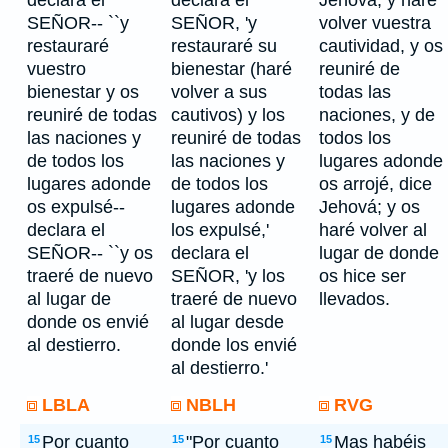
declara el
declara el
Jehová, y haré
SEÑOR-- ``y
SEÑOR, 'y
volver vuestra
restauraré
restauraré su
cautividad, y os
vuestro
bienestar (haré
reuniré de
bienestar y os
volver a sus
todas las
reuniré de todas
cautivos) y los
naciones, y de
las naciones y
reuniré de todas
todos los
de todos los
las naciones y
lugares adonde
lugares adonde
de todos los
os arrojé, dice
os expulsé--
lugares adonde
Jehová; y os
declara el
los expulsé,'
haré volver al
SEÑOR-- ``y os
declara el
lugar de donde
traeré de nuevo
SEÑOR, 'y los
os hice ser
al lugar de
traeré de nuevo
llevados.
donde os envié
al lugar desde
al destierro.
donde los envié
al destierro.'
LBLA
NBLH
RVG
Por cuanto
"Por cuanto
Mas habéis
15
15
15