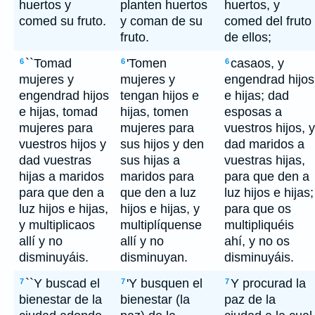
huertos y
planten huertos
huertos, y
comed su fruto.
y coman de su
comed del fruto
fruto.
de ellos;
``Tomad
'Tomen
casaos, y
6
6
6
mujeres y
mujeres y
engendrad hijos
engendrad hijos
tengan hijos e
e hijas; dad
e hijas, tomad
hijas, tomen
esposas a
mujeres para
mujeres para
vuestros hijos, y
vuestros hijos y
sus hijos y den
dad maridos a
dad vuestras
sus hijas a
vuestras hijas,
hijas a maridos
maridos para
para que den a
para que den a
que den a luz
luz hijos e hijas;
luz hijos e hijas,
hijos e hijas, y
para que os
y multiplicaos
multiplíquense
multipliquéis
allí y no
allí y no
ahí, y no os
disminuyáis.
disminuyan.
disminuyáis.
``Y buscad el
'Y busquen el
Y procurad la
7
7
7
bienestar de la
bienestar (la
paz de la