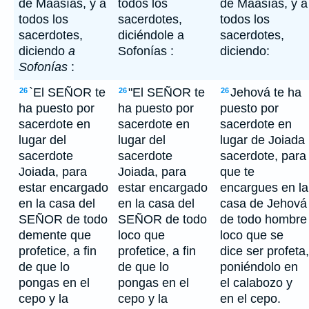
de Maasías, y a
todos los
de Maasías, y a
todos los
sacerdotes,
todos los
sacerdotes,
diciéndole a
sacerdotes,
diciendo
a
Sofonías :
diciendo:
Sofonías
:
`El SEÑOR te
"El SEÑOR te
Jehová te ha
26
26
26
ha puesto por
ha puesto por
puesto por
sacerdote en
sacerdote en
sacerdote en
lugar del
lugar del
lugar de Joiada
sacerdote
sacerdote
sacerdote, para
Joiada, para
Joiada, para
que te
estar encargado
estar encargado
encargues en la
en la casa del
en la casa del
casa de Jehová
SEÑOR de todo
SEÑOR de todo
de todo hombre
demente que
loco que
loco que se
profetice, a fin
profetice, a fin
dice ser profeta,
de que lo
de que lo
poniéndolo en
pongas en el
pongas en el
el calabozo y
cepo y la
cepo y la
en el cepo.