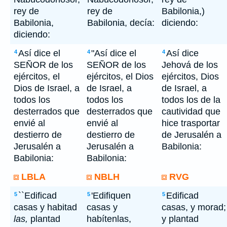
rey de
rey de
Babilonia,)
Babilonia,
Babilonia, decía:
diciendo:
diciendo:
Así dice el
"Así dice el
Así dice
4
4
4
SEÑOR de los
SEÑOR de los
Jehová de los
ejércitos, el
ejércitos, el Dios
ejércitos, Dios
Dios de Israel, a
de Israel, a
de Israel, a
todos los
todos los
todos los de la
desterrados que
desterrados que
cautividad que
envié al
envié al
hice trasportar
destierro de
destierro de
de Jerusalén a
Jerusalén a
Jerusalén a
Babilonia:
Babilonia:
Babilonia:
LBLA
NBLH
RVG
``Edificad
'Edifiquen
Edificad
5
5
5
casas y habitad
casas y
casas, y morad;
las,
plantad
habítenlas,
y plantad