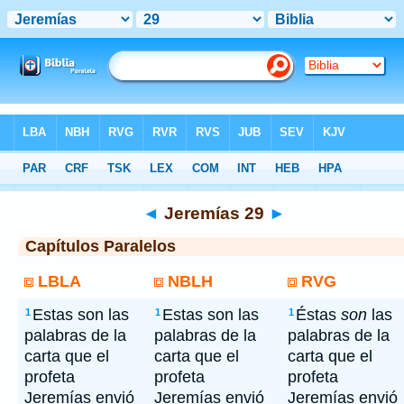
Bíblia
> Jeremías 29
◄
Jeremías 29
►
Capítulos Paralelos
LBLA
NBLH
RVG
Estas son las
Estas son las
Éstas
son
las
1
1
1
palabras de la
palabras de la
palabras de la
carta que el
carta que el
carta que el
profeta
profeta
profeta
Jeremías envió
Jeremías envió
Jeremías envió