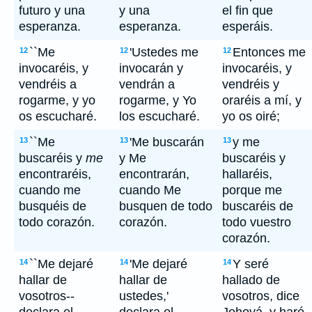
futuro y una
y una
el fin que
esperanza.
esperanza.
esperáis.
``Me
'Ustedes me
Entonces me
12
12
12
invocaréis, y
invocarán y
invocaréis, y
vendréis a
vendrán a
vendréis y
rogarme, y yo
rogarme, y Yo
oraréis a mí, y
os escucharé.
los escucharé.
yo os oiré;
``Me
'Me buscarán
y me
13
13
13
buscaréis y
me
y Me
buscaréis y
encontraréis,
encontrarán,
hallaréis,
cuando me
cuando Me
porque me
busquéis de
busquen de todo
buscaréis de
todo corazón.
corazón.
todo vuestro
corazón.
``Me dejaré
'Me dejaré
Y seré
14
14
14
hallar de
hallar de
hallado de
vosotros--
ustedes,'
vosotros, dice