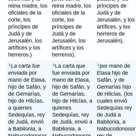
reina madre, los
reina madre, los
príncipes de
oficiales de la
oficiales de la
Judá y de
corte, los
corte, los
Jerusalén, y los
príncipes de
príncipes de
artífices, y los
Judá y de
Judá y de
herreros de
Jerusalén, los
Jerusalén, los
Jerusalén),
artífices y los
artífices y los
herreros.)
herreros).
La carta fue
La carta que
por mano de
3
3
3
enviada
por
fue enviada por
Elasa hijo de
mano de Elasa,
mano de Elasa,
Safán, y de
hijo de Safán, y
hijo de Safán, y
Gemarías hijo
de Gemarías,
de Gemarías,
de Hilcías, (los
hijo de Hilcías,
hijo de Hilcías, a
cuales envió
a quienes
quienes
Sedequías rey
Sedequías, rey
Sedequías, rey
de Judá a
de Judá, envió
de Judá, envió a
Babilonia, a
a Babilonia, a
Babilonia, a
Nabucodonosor
Nabucodonosor,
Nabucodonosor,
rey de