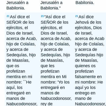
Jerusalén a
Jerusalén a
Babilonia.
Babilonia.
Babilonia."
Así dice el
"Así dice el
Así dice
21
21
21
SEÑOR de los
SEÑOR de los
Jehová de los
ejércitos, el
ejércitos, el
ejércitos, Dios
Dios de Israel,
Dios de Israel,
de Israel,
acerca de Acab,
acerca de Acab,
acerca de Acab
hijo de Colaías,
hijo de Colaías,
hijo de Colaías,
y acerca de
y acerca de
y acerca de
Sedequías, hijo
Sedequías, hijo
Sedequías hijo
de Maasías,
de Maasías,
de Maasías,
que os
que les
quienes os
profetizan
profetizan
profetizan
mentira en mi
mentira en Mi
falsamente en
nombre: ``He
nombre: 'Yo los
mi nombre: He
aquí, los
entregaré en
aquí yo los
entregaré en
manos de
entrego en
manos de
Nabucodonosor,
mano de
Nabucodonosor,
rey de
Nabucodonosor,