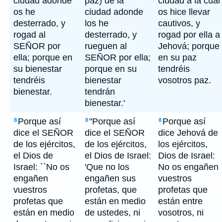
ciudad adonde
paz) de la
ciudad a la cual
os he
ciudad adonde
os hice llevar
desterrado, y
los he
cautivos, y
rogad al
desterrado, y
rogad por ella a
SEÑOR por
rueguen al
Jehová; porque
ella; porque en
SEÑOR por ella;
en su paz
su bienestar
porque en su
tendréis
tendréis
bienestar
vosotros paz.
bienestar.
tendrán
bienestar.'
Porque así
"Porque así
Porque así
8
8
8
dice el SEÑOR
dice el SEÑOR
dice Jehová de
de los ejércitos,
de los ejércitos,
los ejércitos,
el Dios de
el Dios de Israel:
Dios de Israel:
Israel: ``No os
'Que no los
No os engañen
engañen
engañen sus
vuestros
vuestros
profetas, que
profetas que
profetas que
están en medio
están entre
están en medio
de ustedes, ni
vosotros, ni