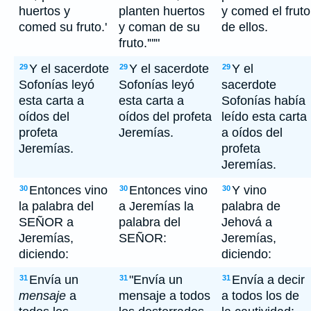
huertos y
planten huertos
y comed el fruto
comed su fruto.'
y coman de su
de ellos.
fruto.'"'"
Y el sacerdote
Y el sacerdote
Y el
29
29
29
Sofonías leyó
Sofonías leyó
sacerdote
esta carta a
esta carta a
Sofonías había
oídos del
oídos del profeta
leído esta carta
profeta
Jeremías.
a oídos del
Jeremías.
profeta
Jeremías.
Entonces vino
Entonces vino
Y vino
30
30
30
la palabra del
a Jeremías la
palabra de
SEÑOR a
palabra del
Jehová a
Jeremías,
SEÑOR:
Jeremías,
diciendo:
diciendo:
Envía un
"Envía un
Envía a decir
31
31
31
mensaje
a
mensaje a todos
a todos los de