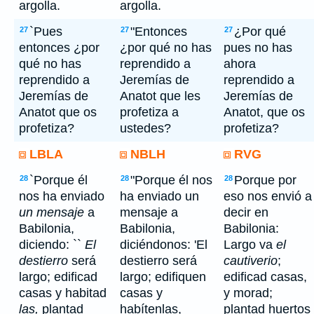
argolla.
argolla.
`Pues
"Entonces
¿Por qué
27
27
27
entonces ¿por
¿por qué no has
pues no has
qué no has
reprendido a
ahora
reprendido a
Jeremías de
reprendido a
Jeremías de
Anatot que les
Jeremías de
Anatot que os
profetiza a
Anatot, que os
profetiza?
ustedes?
profetiza?
LBLA
NBLH
RVG
`Porque él
"Porque él nos
Porque por
28
28
28
nos ha enviado
ha enviado un
eso nos envió a
un mensaje
a
mensaje a
decir en
Babilonia,
Babilonia,
Babilonia:
diciendo: ``
El
diciéndonos: 'El
Largo va
el
destierro
será
destierro será
cautiverio
;
largo; edificad
largo; edifiquen
edificad casas,
casas y habitad
casas y
y morad;
las,
plantad
habítenlas,
plantad huertos