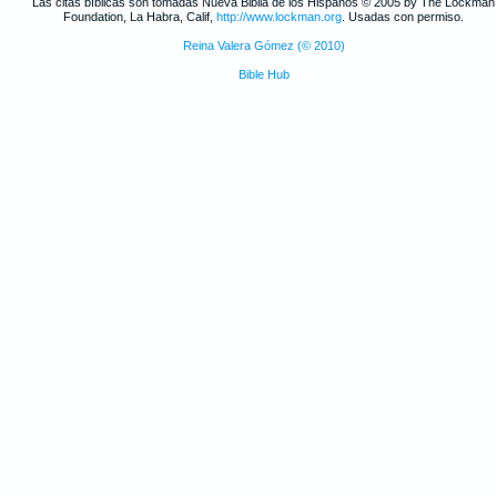
Las citas bíblicas son tomadas Nueva Biblia de los Hispanos © 2005 by The Lockman
Foundation, La Habra, Calif,
http://www.lockman.org
. Usadas con permiso.
Reina Valera Gómez (© 2010)
Bible Hub