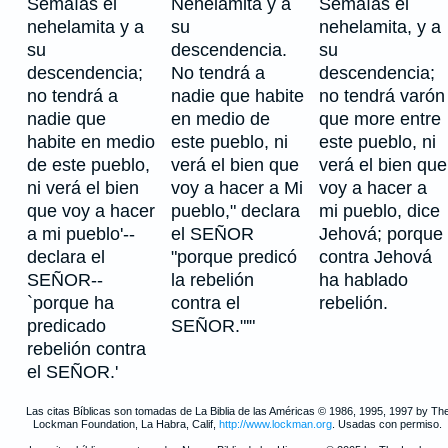
Semaías el
Nehelamita y a
Semaías el
nehelamita y a
su
nehelamita, y a
su
descendencia.
su
descendencia;
No tendrá a
descendencia;
no tendrá a
nadie que habite
no tendrá varón
nadie que
en medio de
que more entre
habite en medio
este pueblo, ni
este pueblo, ni
de este pueblo,
verá el bien que
verá el bien que
ni verá el bien
voy a hacer a Mi
voy a hacer a
que voy a hacer
pueblo," declara
mi pueblo, dice
a mi pueblo'--
el SEÑOR
Jehová; porque
declara el
"porque predicó
contra Jehová
SEÑOR--
la rebelión
ha hablado
`porque ha
contra el
rebelión.
predicado
SEÑOR."'"
rebelión contra
el SEÑOR.'
Las citas Bíblicas son tomadas de La Biblia de las Américas © 1986, 1995, 1997 by Th
Lockman Foundation, La Habra, Calif,
http://www.lockman.org
. Usadas con permiso.