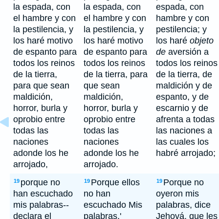
la espada, con
la espada, con
espada, con
el hambre y con
el hambre y con
hambre y con
la pestilencia, y
la pestilencia, y
pestilencia; y
los haré motivo
los haré motivo
los haré
objeto
de espanto para
de espanto para
de
aversión a
todos los reinos
todos los reinos
todos los reinos
de la tierra,
de la tierra, para
de la tierra, de
para que sean
que sean
maldición y de
maldición,
maldición,
espanto, y de
horror, burla y
horror, burla y
escarnio y de
oprobio entre
oprobio entre
afrenta a todas
todas las
todas las
las naciones a
naciones
naciones
las cuales los
adonde los he
adonde los he
habré arrojado;
arrojado,
arrojado.
porque no
Porque ellos
Porque no
19
19
19
han escuchado
no han
oyeron mis
mis palabras--
escuchado Mis
palabras, dice
declara el
palabras,'
Jehová, que les