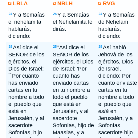
LBLA
NBLH
RVG
Y a Semaías
Y a Semaías
Y a Semaías
24
24
24
el nehelamita
el Nehelamita le
de Nehelam
hablarás,
dirás:
hablarás,
diciendo:
diciendo:
Así dice el
"Así dice el
Así habló
25
25
25
SEÑOR de los
SEÑOR de los
Jehová de los
ejércitos, el
ejércitos, el Dios
ejércitos, Dios
Dios de Israel:
de Israel: 'Por
de Israel,
``Por cuanto
cuanto has
diciendo: Por
has enviado
enviado cartas
cuanto enviaste
cartas en tu
en tu nombre a
cartas en tu
nombre a todo
todo el pueblo
nombre a todo
el pueblo que
que está en
el pueblo que
está en
Jerusalén, y al
está
en
Jerusalén, y al
sacerdote
Jerusalén, y a
sacerdote
Sofonías, hijo de
Sofonías
Sofonías, hijo
Maasías, y a
sacerdote hijo