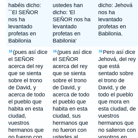
habéis dicho:
ustedes han
dicho: Jehová
``El SEÑOR
dicho: 'El
nos ha
nos ha
SEÑOR nos ha
levantado
levantado
levantado
profetas en
profetas en
profetas en
Babilonia.
Babilonia
Babilonia'
(pues así dice
(pues así dice
Pero así dice
16
16
16
el SEÑOR
el SEÑOR
Jehová, del rey
acerca del rey
acerca del rey
que está
que se sienta
que se sienta
sentado sobre
sobre el trono
sobre el trono
el trono de
de David, y
de David, y
David, y de
acerca de todo
acerca de todo
todo el pueblo
el pueblo que
el pueblo que
que mora en
habita en esta
habita en esta
esta ciudad, de
ciudad,
ciudad, sus
vuestros
vuestros
hermanos que
hermanos que
hermanos que
no fueron con
no salieron con
no fueron con
ustedes al
vosotros en