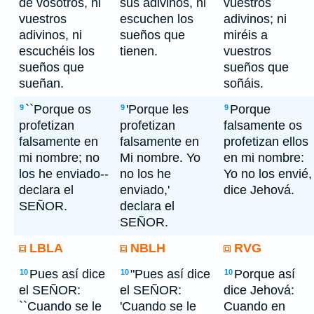
de vosotros, ni
sus adivinos, ni
vuestros
vuestros
escuchen los
adivinos; ni
adivinos, ni
sueños que
miréis a
escuchéis los
tienen.
vuestros
sueños que
sueños que
sueñan.
soñáis.
``Porque os
'Porque les
Porque
9
9
9
profetizan
profetizan
falsamente os
falsamente en
falsamente en
profetizan ellos
mi nombre; no
Mi nombre. Yo
en mi nombre:
los he enviado--
no los he
Yo no los envié,
declara el
enviado,'
dice Jehová.
SEÑOR.
declara el
SEÑOR.
LBLA
NBLH
RVG
Pues así dice
"Pues así dice
Porque así
10
10
10
el SEÑOR:
el SEÑOR:
dice Jehová:
``Cuando se le
'Cuando se le
Cuando en