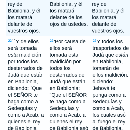
rey de
Babilonia, y él
rey de
Babilonia, y él
los matará
Babilonia, y él
los matará
delante de los
los matará
delante de
ojos de ustedes.
delante de
vuestros ojos.
vuestros ojos.
``Y de ellos
'Por causa de
Y todos los
22
22
22
será tomada
ellos será
trasportados de
esta
maldición
tomada esta
Judá que
están
por todos los
maldición por
en Babilonia,
desterrados de
todos los
tomarán de
Judá que están
desterrados de
ellos maldición,
en Babilonia,
Judá que están
diciendo:
diciendo: `Que
en Babilonia:
Jehová te
el SEÑOR te
"Que el SEÑOR
ponga como a
haga como a
te haga como a
Sedequías y
Sedequías y
Sedequías y
como a Acab,
como a Acab, a
como a Acab, a
los cuales asó
quienes el rey
quienes el rey
al fuego el rey
de Babilonia
de Babilonia asó
de Babilonia.