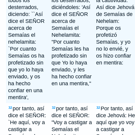
todos los
los desterrados,
la cautividad:
desterrados,
diciéndoles: 'Así
Así dice Jehová
diciendo: ``Así
dice el SEÑOR
de Semaías de
dice el SEÑOR
acerca de
Nehelam:
acerca de
Semaías el
Porque os
Semaías el
Nehelamita:
profetizó
nehelamita:
"Por cuanto
Semaías, y yo
`Por cuanto
Semaías les ha
no lo envié, y
Semaías os ha
profetizado sin
os hizo confiar
profetizado sin
que Yo lo haya
en mentira:
que yo lo haya
enviado, y les
enviado, y os
ha hecho confiar
ha hecho
en una mentira,"
confiar en una
mentira',
por tanto, así
por tanto, así
Por tanto, así
32
32
32
dice el SEÑOR:
dice el SEÑOR:
dice Jehová: He
`He aquí, voy a
"Voy a castigar a
aquí que yo voy
castigar a
Semaías el
a castigar a