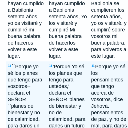
hayan cumplido
hayan cumplido
Babilonia se
a Babilonia
a Babilonia
cumplieren los
setenta años,
setenta años, Yo
setenta años,
yo os visitaré y
los visitaré y
yo os visitaré, y
cumpliré mi
cumpliré Mi
cumpliré sobre
buena palabra
buena palabra
vosotros mi
de haceros
de hacerlos
buena palabra,
volver a este
volver a este
para volveros a
lugar.
lugar.
este lugar.
``Porque yo
'Porque Yo sé
Porque yo sé
11
11
11
sé los planes
los planes que
los
que tengo para
tengo para
pensamientos
vosotros--
ustedes,'
que tengo
declara el
declara el
acerca de
SEÑOR--
SEÑOR 'planes
vosotros, dice
``planes de
de bienestar y
Jehová,
bienestar y no
no de
pensamientos
de calamidad,
calamidad, para
de paz, y no de
para daros un
darles un futuro
mal, para daros