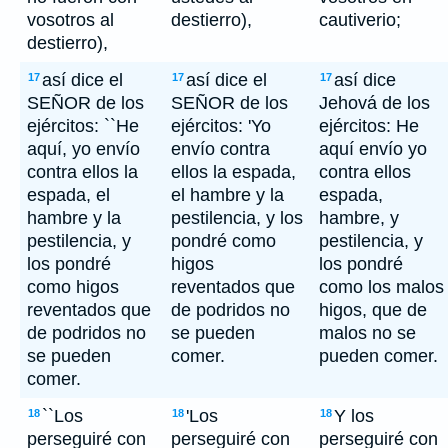
vosotros al
destierro),
cautiverio;
destierro),
así dice el
así dice el
así dice
17
17
17
SEÑOR de los
SEÑOR de los
Jehová de los
ejércitos: ``He
ejércitos: 'Yo
ejércitos: He
aquí, yo envío
envío contra
aquí envío yo
contra ellos la
ellos la espada,
contra ellos
espada, el
el hambre y la
espada,
hambre y la
pestilencia, y los
hambre, y
pestilencia, y
pondré como
pestilencia, y
los pondré
higos
los pondré
como higos
reventados que
como los malos
reventados que
de podridos no
higos, que de
de podridos no
se pueden
malos no se
se pueden
comer.
pueden comer.
comer.
``Los
'Los
Y los
18
18
18
perseguiré con
perseguiré con
perseguiré con