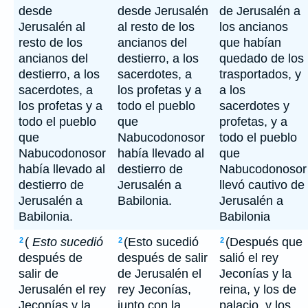
desde
desde Jerusalén
de Jerusalén a
Jerusalén al
al resto de los
los ancianos
resto de los
ancianos del
que habían
ancianos del
destierro, a los
quedado de los
destierro, a los
sacerdotes, a
trasportados, y
sacerdotes, a
los profetas y a
a los
los profetas y a
todo el pueblo
sacerdotes y
todo el pueblo
que
profetas, y a
que
Nabucodonosor
todo el pueblo
Nabucodonosor
había llevado al
que
había llevado al
destierro de
Nabucodonosor
destierro de
Jerusalén a
llevó cautivo de
Jerusalén a
Babilonia.
Jerusalén a
Babilonia.
Babilonia
(
Esto sucedió
(Esto sucedió
(Después que
2
2
2
después de
después de salir
salió el rey
salir de
de Jerusalén el
Jeconías y la
Jerusalén el rey
rey Jeconías,
reina, y los de
Jeconías y la
junto con la
palacio, y los