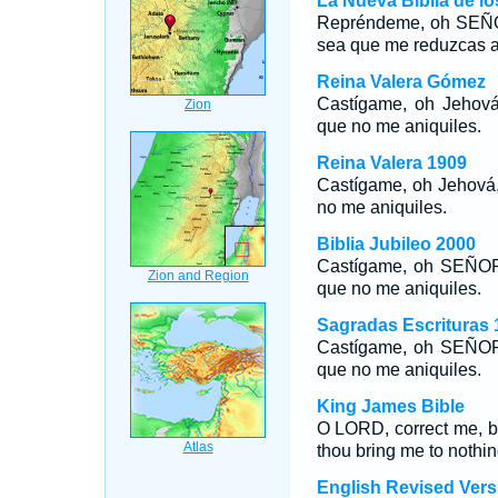
La Nueva Biblia de l
Repréndeme, oh SEÑOR,
sea que me reduzcas a
Reina Valera Gómez
Castígame, oh Jehová,
que no me aniquiles.
Reina Valera 1909
Castígame, oh Jehová, 
no me aniquiles.
Biblia Jubileo 2000
Castígame, oh SEÑOR, 
que no me aniquiles.
Sagradas Escrituras 
Castígame, oh SEÑOR, 
que no me aniquiles.
King James Bible
O LORD, correct me, but
thou bring me to nothin
English Revised Vers