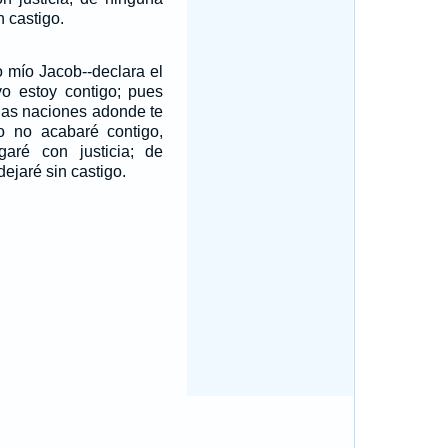
n castigo.
o mío Jacob--declara el
 estoy contigo; pues
las naciones adonde te
o no acabaré contigo,
garé con justicia; de
ejaré sin castigo.