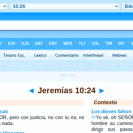
◄
Jeremías 10:24
►
Contexto
icas
Los dioses falsos 
 pero con justicia, no con tu ira, no
Yo sé, oh SEÑOR
23
 nada.
hombre su camino,
dirigir sus pas