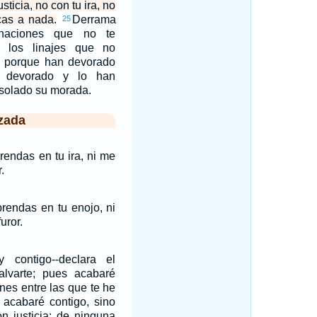
ticia, no con tu ira, no
as a nada.
Derrama
25
 naciones que no te
 los linajes que no
; porque han devorado
 devorado y lo han
solado su morada.
zada
endas en tu ira, ni me
.
endas en tu enojo, ni
uror.
 contigo--declara el
lvarte; pues acabaré
nes entre las que te he
 acabaré contigo, sino
on justicia; de ninguna