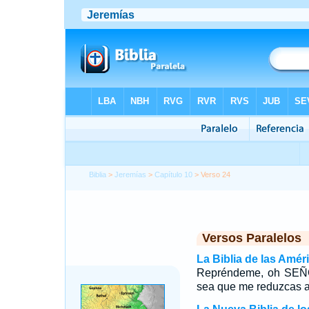
Biblia
>
Jeremías
>
Capítulo 10
> Verso 24
Versos Paralelos
La Biblia de las Amér
Repréndeme, oh SEÑOR,
sea que me reduzcas a