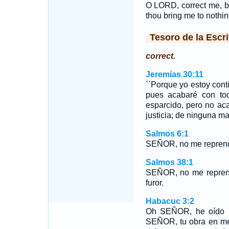
O LORD, correct me, but
thou bring me to nothin
Tesoro de la Escri
correct.
Jeremías 30:11
``Porque yo estoy cont
pues acabaré con tod
esparcido, pero no aca
justicia; de ninguna ma
Salmos 6:1
SEÑOR, no me reprendas
Salmos 38:1
SEÑOR, no me reprend
furor.
Habacuc 3:2
Oh SEÑOR, he oído l
SEÑOR, tu obra en me