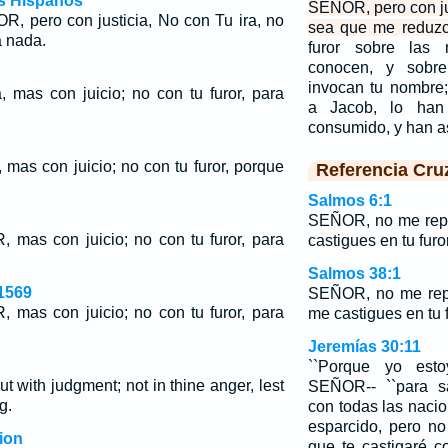
os Hispanos
SEÑOR, pero con jus
 pero con justicia, No con Tu ira, no
sea que me reduzc
 nada.
furor sobre las
conocen, y sobre
invocan tu nombre
 mas con juicio; no con tu furor, para
a Jacob, lo han
consumido, y han a
mas con juicio; no con tu furor, porque
Referencia Cru
Salmos 6:1
SEÑOR, no me repr
mas con juicio; no con tu furor, para
castigues en tu furor
Salmos 38:1
1569
SEÑOR, no me repr
mas con juicio; no con tu furor, para
me castigues en tu f
Jeremías 30:11
``Porque yo estoy
 with judgment; not in thine anger, lest
SEÑOR-- ``para sa
g.
con todas las nacio
esparcido, pero no
ion
que te castigaré c