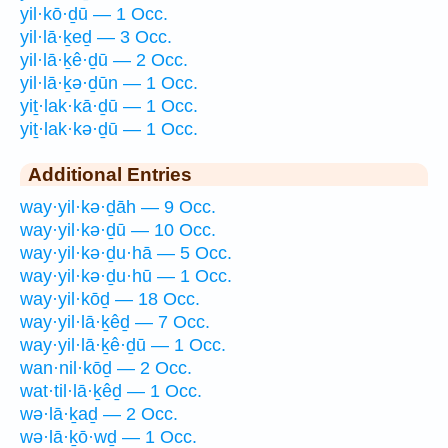
yil·kō·ḏū — 1 Occ.
yil·lā·ḵeḏ — 3 Occ.
yil·lā·ḵê·ḏū — 2 Occ.
yil·lā·ḵə·ḏūn — 1 Occ.
yiṯ·lak·kā·ḏū — 1 Occ.
yiṯ·lak·kə·ḏū — 1 Occ.
Additional Entries
way·yil·kə·ḏāh — 9 Occ.
way·yil·kə·ḏū — 10 Occ.
way·yil·kə·ḏu·hā — 5 Occ.
way·yil·kə·ḏu·hū — 1 Occ.
way·yil·kōḏ — 18 Occ.
way·yil·lā·ḵêḏ — 7 Occ.
way·yil·lā·ḵê·ḏū — 1 Occ.
wan·nil·kōḏ — 2 Occ.
wat·til·lā·ḵêḏ — 1 Occ.
wə·lā·ḵaḏ — 2 Occ.
wə·lā·ḵō·wḏ — 1 Occ.