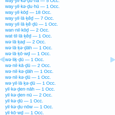
way·yil·kə·ḏu·hā — 5 Occ.
way·yil·kə·ḏu·hū — 1 Occ.
way·yil·kōḏ — 18 Occ.
way·yil·lā·ḵêḏ — 7 Occ.
way·yil·lā·ḵê·ḏū — 1 Occ.
wan·nil·kōḏ — 2 Occ.
wat·til·lā·ḵêḏ — 1 Occ.
wə·lā·ḵaḏ — 2 Occ.
wə·lā·ḵə·ḏāh — 1 Occ.
wə·lā·ḵō·wḏ — 1 Occ.
wə·liḵ·ḏū — 1 Occ.
wə·nil·kā·ḏū — 2 Occ.
wə·nil·kə·ḏāh — 1 Occ.
wə·nil·kə·ḏū — 1 Occ.
wə·yil·lā·ḵə·ḏū — 1 Occ.
yil·kə·ḏen·nāh — 1 Occ.
yil·kə·ḏen·nū — 2 Occ.
yil·kə·ḏū — 1 Occ.
yil·kə·ḏu·nōw — 1 Occ.
yil·kō·wḏ — 1 Occ.