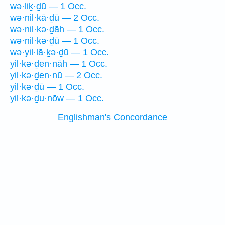
wə·liḵ·ḏū — 1 Occ.
wə·nil·kā·ḏū — 2 Occ.
wə·nil·kə·ḏāh — 1 Occ.
wə·nil·kə·ḏū — 1 Occ.
wə·yil·lā·ḵə·ḏū — 1 Occ.
yil·kə·ḏen·nāh — 1 Occ.
yil·kə·ḏen·nū — 2 Occ.
yil·kə·ḏū — 1 Occ.
yil·kə·ḏu·nōw — 1 Occ.
Englishman's Concordance