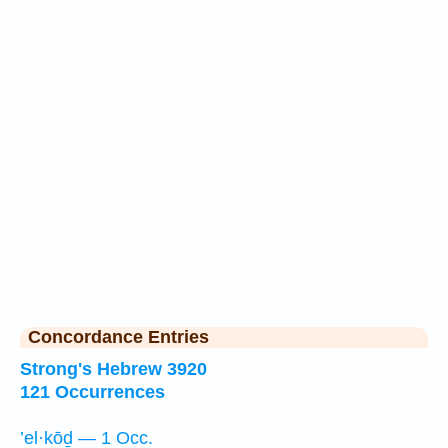
Concordance Entries
Strong's Hebrew 3920
121 Occurrences
’el·kōḏ — 1 Occ.