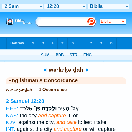
Bible
>
Strong's
> Hebrew
◄
wə·lā·ḵə·ḏāh
►
Englishman's Concordance
wə·lā·ḵə·ḏāh — 1 Occurrence
2 Samuel 12:28
עַל־ הָעִ֖יר
וְלָכְדָ֑הּ
פֶּן־ אֶלְכֹּ֤ד
HEB:
NAS:
the city
and capture
it, or
KJV:
against the city,
and take
it: lest I take
INT:
against the city
and capture
or will capture