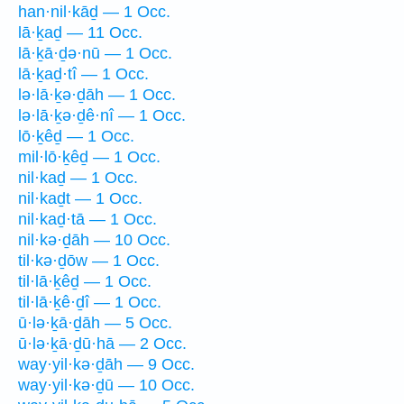
han·nil·kāḏ — 1 Occ.
lā·ḵaḏ — 11 Occ.
lā·ḵā·ḏə·nū — 1 Occ.
lā·ḵaḏ·tî — 1 Occ.
lə·lā·ḵə·ḏāh — 1 Occ.
lə·lā·ḵə·ḏê·nî — 1 Occ.
lō·ḵêḏ — 1 Occ.
mil·lō·ḵêḏ — 1 Occ.
nil·kaḏ — 1 Occ.
nil·kaḏt — 1 Occ.
nil·kaḏ·tā — 1 Occ.
nil·kə·ḏāh — 10 Occ.
til·kə·ḏōw — 1 Occ.
til·lā·ḵêḏ — 1 Occ.
til·lā·ḵê·ḏî — 1 Occ.
ū·lə·ḵā·ḏāh — 5 Occ.
ū·lə·ḵā·ḏū·hā — 2 Occ.
way·yil·kə·ḏāh — 9 Occ.
way·yil·kə·ḏū — 10 Occ.