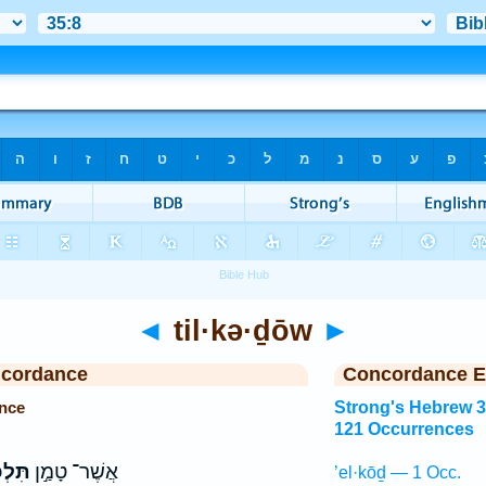
◄
til·kə·ḏōw
►
ncordance
Concordance E
ence
Strong's Hebrew 
121 Occurrences
אֲשֶׁר־ טָמַ֣ן
תִּלְכ
’el·kōḏ — 1 Occ.