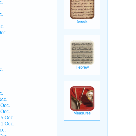
c.
c.
c.
Occ.
c.
c.
Occ.
 Occ.
 Occ.
 5 Occ.
 1 Occ.
cc.
Occ.