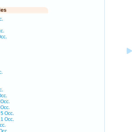
ies
c.
c.
Occ.
c.
c.
Occ.
 Occ.
 Occ.
 5 Occ.
 1 Occ.
cc.
Occ.