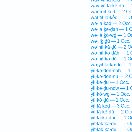
way·yil·lā·ḵê·ḏū — 
wan·nil·kōḏ — 2 Oc
wat·til·lā·ḵêḏ — 1 O
wə·lā·ḵaḏ — 2 Occ.
wə·lā·ḵə·ḏāh — 1 O
wə·lā·ḵō·wḏ — 1 O
wə·liḵ·ḏū — 1 Occ.
wə·nil·kā·ḏū — 2 O
wə·nil·kə·ḏāh — 1 
wə·nil·kə·ḏū — 1 O
wə·yil·lā·ḵə·ḏū — 1
yil·kə·ḏen·nāh — 1
yil·kə·ḏen·nū — 2 O
yil·kə·ḏū — 1 Occ.
yil·kə·ḏu·nōw — 1 
yil·kō·wḏ — 1 Occ.
yil·kō·ḏū — 1 Occ.
yil·lā·ḵeḏ — 3 Occ.
yil·lā·ḵê·ḏū — 2 Oc
yil·lā·ḵə·ḏūn — 1 O
yiṯ·lak·kā·ḏū — 1 O
yiṯ·lak·kə·ḏū — 1 O