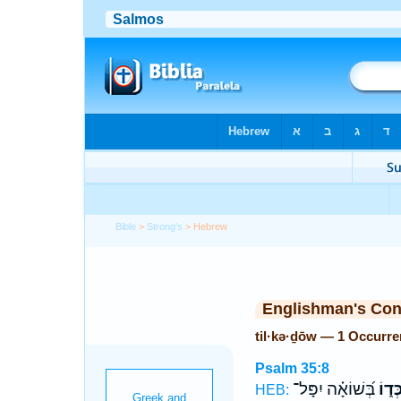
Bible
>
Strong's
> Hebrew
Englishman's Co
til·kə·ḏōw — 1 Occurr
Psalm 35:8
ְּד֑וֹ
בְּ֝שׁוֹאָ֗ה יִפָּל־
HEB: