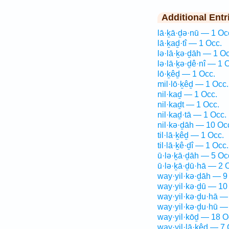
Additional Entr
lā·ḵā·ḏə·nū — 1 Oc
lā·ḵaḏ·tî — 1 Occ.
lə·lā·ḵə·ḏāh — 1 Oc
lə·lā·ḵə·ḏê·nî — 1 
lō·ḵêḏ — 1 Occ.
mil·lō·ḵêḏ — 1 Occ.
nil·kaḏ — 1 Occ.
nil·kaḏt — 1 Occ.
nil·kaḏ·tā — 1 Occ.
nil·kə·ḏāh — 10 Oc
til·lā·ḵêḏ — 1 Occ.
til·lā·ḵê·ḏî — 1 Occ.
ū·lə·ḵā·ḏāh — 5 Oc
ū·lə·ḵā·ḏū·hā — 2 
way·yil·kə·ḏāh — 9
way·yil·kə·ḏū — 10
way·yil·kə·ḏu·hā —
way·yil·kə·ḏu·hū —
way·yil·kōḏ — 18 O
way·yil·lā·ḵêḏ — 7 