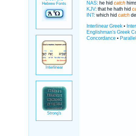
NAS:
he hid
catch
himse
KJV:
that he hath hid
c
INT:
which hid
catch
des
Interlinear Greek
•
Inte
Englishman's Greek C
Concordance
•
Paralle