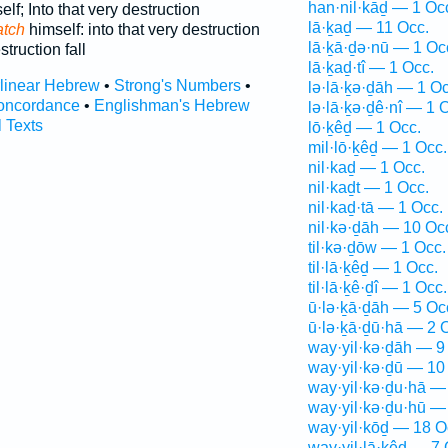
han·nil·kāḏ — 1 Oc
lf; Into that very destruction
lā·ḵaḏ — 11 Occ.
atch
himself: into that very destruction
lā·ḵā·ḏə·nū — 1 Oc
truction fall
lā·ḵaḏ·tî — 1 Occ.
rlinear Hebrew
•
Strong's Numbers
•
lə·lā·ḵə·ḏāh — 1 Oc
oncordance
•
Englishman's Hebrew
lə·lā·ḵə·ḏê·nî — 1 
l Texts
lō·ḵêḏ — 1 Occ.
mil·lō·ḵêḏ — 1 Occ.
nil·kaḏ — 1 Occ.
nil·kaḏt — 1 Occ.
nil·kaḏ·tā — 1 Occ.
nil·kə·ḏāh — 10 Oc
til·kə·ḏōw — 1 Occ.
til·lā·ḵêḏ — 1 Occ.
til·lā·ḵê·ḏî — 1 Occ.
ū·lə·ḵā·ḏāh — 5 Oc
ū·lə·ḵā·ḏū·hā — 2 
way·yil·kə·ḏāh — 9
way·yil·kə·ḏū — 10
way·yil·kə·ḏu·hā —
way·yil·kə·ḏu·hū —
way·yil·kōḏ — 18 O
way·yil·lā·ḵêḏ — 7 