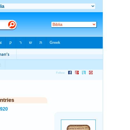
ntries
3920