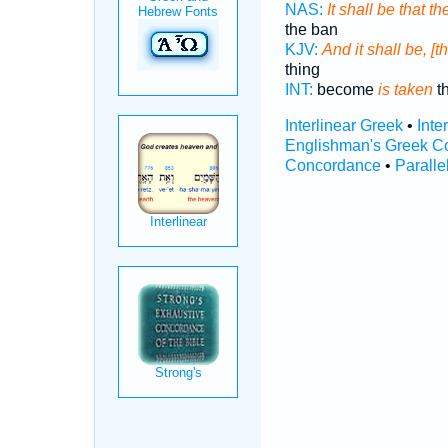
NAS:
It shall be that t
the ban
KJV:
And it shall be, [t
thing
INT:
become
is taken
th
Interlinear Greek
•
Inte
Englishman's Greek C
Concordance
•
Paralle