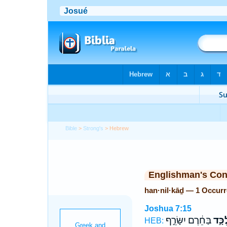
Bible
>
Strong's
> Hebrew
Englishman's Co
han·nil·kāḏ — 1 Occur
Joshua 7:15
ְכָּ֣ד
בַּחֵ֔רֶם יִשָּׂרֵ֣ף
HEB: