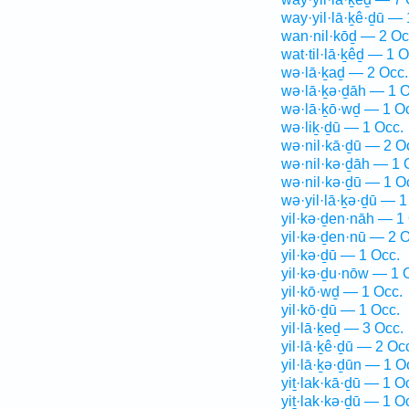
way·yil·lā·ḵê·ḏū — 
wan·nil·kōḏ — 2 Oc
wat·til·lā·ḵêḏ — 1 O
wə·lā·ḵaḏ — 2 Occ.
wə·lā·ḵə·ḏāh — 1 O
wə·lā·ḵō·wḏ — 1 O
wə·liḵ·ḏū — 1 Occ.
wə·nil·kā·ḏū — 2 O
wə·nil·kə·ḏāh — 1 
wə·nil·kə·ḏū — 1 O
wə·yil·lā·ḵə·ḏū — 1
yil·kə·ḏen·nāh — 1
yil·kə·ḏen·nū — 2 O
yil·kə·ḏū — 1 Occ.
yil·kə·ḏu·nōw — 1 
yil·kō·wḏ — 1 Occ.
yil·kō·ḏū — 1 Occ.
yil·lā·ḵeḏ — 3 Occ.
yil·lā·ḵê·ḏū — 2 Oc
yil·lā·ḵə·ḏūn — 1 O
yiṯ·lak·kā·ḏū — 1 O
yiṯ·lak·kə·ḏū — 1 O