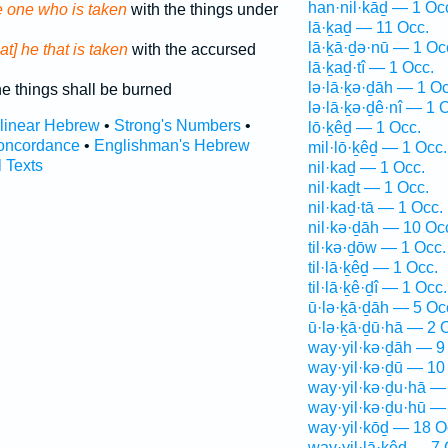
han·nil·kāḏ — 1 Oc
he one who is taken
with the things under
lā·ḵaḏ — 11 Occ.
lā·ḵā·ḏə·nū — 1 Oc
hat] he that is taken
with the accursed
lā·ḵaḏ·tî — 1 Occ.
lə·lā·ḵə·ḏāh — 1 Oc
e things shall be burned
lə·lā·ḵə·ḏê·nî — 1 
rlinear Hebrew
•
Strong's Numbers
•
lō·ḵêḏ — 1 Occ.
oncordance
•
Englishman's Hebrew
mil·lō·ḵêḏ — 1 Occ.
l Texts
nil·kaḏ — 1 Occ.
nil·kaḏt — 1 Occ.
nil·kaḏ·tā — 1 Occ.
nil·kə·ḏāh — 10 Oc
til·kə·ḏōw — 1 Occ.
til·lā·ḵêḏ — 1 Occ.
til·lā·ḵê·ḏî — 1 Occ.
ū·lə·ḵā·ḏāh — 5 Oc
ū·lə·ḵā·ḏū·hā — 2 
way·yil·kə·ḏāh — 9
way·yil·kə·ḏū — 10
way·yil·kə·ḏu·hā —
way·yil·kə·ḏu·hū —
way·yil·kōḏ — 18 O
way·yil·lā·ḵêḏ — 7 