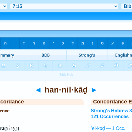
◄
han·nil·kāḏ
►
ncordance
Concordance E
rence
Strong's Hebrew 
121 Occurrences
וְהָיָה֙
הַנִּל
’el·kōḏ — 1 Occ.