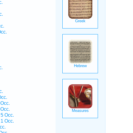
c.
c.
c.
Occ.
c.
c.
Occ.
 Occ.
 Occ.
 5 Occ.
 1 Occ.
cc.
Occ.