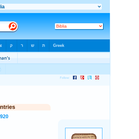
ntries
3920