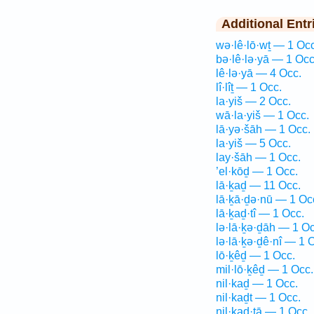
Additional Entr
wə·lê·lō·wṯ — 1 Occ
bə·lê·lə·yā — 1 Occ
lê·lə·yā — 4 Occ.
lî·lîṯ — 1 Occ.
la·yiš — 2 Occ.
wā·la·yiš — 1 Occ.
lā·yə·šāh — 1 Occ.
la·yiš — 5 Occ.
lay·šāh — 1 Occ.
’el·kōḏ — 1 Occ.
lā·ḵaḏ — 11 Occ.
lā·ḵā·ḏə·nū — 1 Oc
lā·ḵaḏ·tî — 1 Occ.
lə·lā·ḵə·ḏāh — 1 Oc
lə·lā·ḵə·ḏê·nî — 1 
lō·ḵêḏ — 1 Occ.
mil·lō·ḵêḏ — 1 Occ.
nil·kaḏ — 1 Occ.
nil·kaḏt — 1 Occ.
nil·kaḏ·tā — 1 Occ.