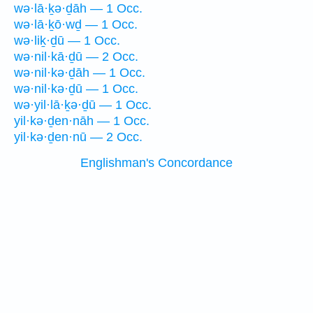
wə·lā·ḵə·ḏāh — 1 Occ.
wə·lā·ḵō·wḏ — 1 Occ.
wə·liḵ·ḏū — 1 Occ.
wə·nil·kā·ḏū — 2 Occ.
wə·nil·kə·ḏāh — 1 Occ.
wə·nil·kə·ḏū — 1 Occ.
wə·yil·lā·ḵə·ḏū — 1 Occ.
yil·kə·ḏen·nāh — 1 Occ.
yil·kə·ḏen·nū — 2 Occ.
Englishman's Concordance