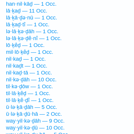
han·nil·kāḏ — 1 Occ.
lā·ḵaḏ — 11 Occ.
lā·ḵā·ḏə·nū — 1 Occ.
lā·ḵaḏ·tî — 1 Occ.
lə·lā·ḵə·ḏāh — 1 Occ.
lə·lā·ḵə·ḏê·nî — 1 Occ.
lō·ḵêḏ — 1 Occ.
mil·lō·ḵêḏ — 1 Occ.
nil·kaḏ — 1 Occ.
nil·kaḏt — 1 Occ.
nil·kaḏ·tā — 1 Occ.
nil·kə·ḏāh — 10 Occ.
til·kə·ḏōw — 1 Occ.
til·lā·ḵêḏ — 1 Occ.
til·lā·ḵê·ḏî — 1 Occ.
ū·lə·ḵā·ḏāh — 5 Occ.
ū·lə·ḵā·ḏū·hā — 2 Occ.
way·yil·kə·ḏāh — 9 Occ.
way·yil·kə·ḏū — 10 Occ.