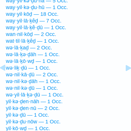
way·yil·kə·ḏu·hā — 5 Occ.
way·yil·kə·ḏu·hū — 1 Occ.
way·yil·kōḏ — 18 Occ.
way·yil·lā·ḵêḏ — 7 Occ.
way·yil·lā·ḵê·ḏū — 1 Occ.
wan·nil·kōḏ — 2 Occ.
wat·til·lā·ḵêḏ — 1 Occ.
wə·lā·ḵaḏ — 2 Occ.
wə·lā·ḵə·ḏāh — 1 Occ.
wə·lā·ḵō·wḏ — 1 Occ.
wə·liḵ·ḏū — 1 Occ.
wə·nil·kā·ḏū — 2 Occ.
wə·nil·kə·ḏāh — 1 Occ.
wə·nil·kə·ḏū — 1 Occ.
wə·yil·lā·ḵə·ḏū — 1 Occ.
yil·kə·ḏen·nāh — 1 Occ.
yil·kə·ḏen·nū — 2 Occ.
yil·kə·ḏū — 1 Occ.
yil·kə·ḏu·nōw — 1 Occ.
yil·kō·wḏ — 1 Occ.