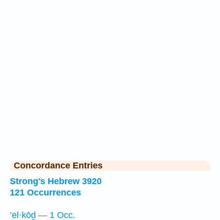
Concordance Entries
Strong's Hebrew 3920
121 Occurrences
’el·kōḏ — 1 Occ.