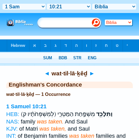
Bible
>
Strong's
> Hebrew
◄
wat·til·lā·ḵêḏ
►
Englishman's Concordance
wat·til·lā·ḵêḏ — 1 Occurrence
1 Samuel 10:21
וַתִּלָּכֵ֖ד
מִשְׁפַּ֣חַת הַמַּטְרִ֑י
(לְמִשְׁפְּחֹתָ֔יו ק)
HEB:
NAS:
family
was taken.
And Saul
KJV:
of Matri
was taken,
and Saul
INT:
of Benjamin families
was taken
families and