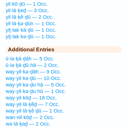
yil·kō·ḏū — 1 Occ.
yil·lā·ḵeḏ — 3 Occ.
yil·lā·ḵê·ḏū — 2 Occ.
yil·lā·ḵə·ḏūn — 1 Occ.
yiṯ·lak·kā·ḏū — 1 Occ.
yiṯ·lak·kə·ḏū — 1 Occ.
Additional Entries
ū·lə·ḵā·ḏāh — 5 Occ.
ū·lə·ḵā·ḏū·hā — 2 Occ.
way·yil·kə·ḏāh — 9 Occ.
way·yil·kə·ḏū — 10 Occ.
way·yil·kə·ḏu·hā — 5 Occ.
way·yil·kə·ḏu·hū — 1 Occ.
way·yil·kōḏ — 18 Occ.
way·yil·lā·ḵêḏ — 7 Occ.
way·yil·lā·ḵê·ḏū — 1 Occ.
wan·nil·kōḏ — 2 Occ.
wə·lā·ḵaḏ — 2 Occ.