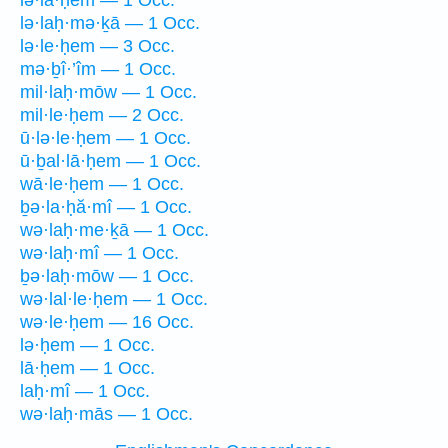
lə·lā·ḥem — 1 Occ.
lə·laḥ·mə·ḵā — 1 Occ.
lə·le·ḥem — 3 Occ.
mə·ḇî·’îm — 1 Occ.
mil·laḥ·mōw — 1 Occ.
mil·le·ḥem — 2 Occ.
ū·lə·le·ḥem — 1 Occ.
ū·ḇal·lā·ḥem — 1 Occ.
wā·le·ḥem — 1 Occ.
ḇə·la·ḥă·mî — 1 Occ.
wə·laḥ·me·ḵā — 1 Occ.
wə·laḥ·mî — 1 Occ.
ḇə·laḥ·mōw — 1 Occ.
wə·lal·le·ḥem — 1 Occ.
wə·le·ḥem — 16 Occ.
lə·ḥem — 1 Occ.
lā·ḥem — 1 Occ.
laḥ·mî — 1 Occ.
wə·laḥ·mās — 1 Occ.