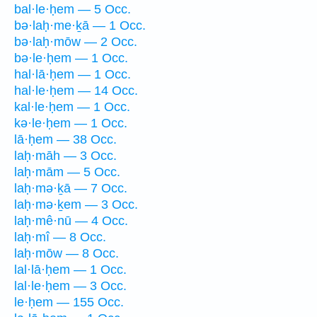
bal·le·ḥem — 5 Occ.
bə·laḥ·me·ḵā — 1 Occ.
bə·laḥ·mōw — 2 Occ.
bə·le·ḥem — 1 Occ.
hal·lā·ḥem — 1 Occ.
hal·le·ḥem — 14 Occ.
kal·le·ḥem — 1 Occ.
kə·le·ḥem — 1 Occ.
lā·ḥem — 38 Occ.
laḥ·māh — 3 Occ.
laḥ·mām — 5 Occ.
laḥ·mə·ḵā — 7 Occ.
laḥ·mə·ḵem — 3 Occ.
laḥ·mê·nū — 4 Occ.
laḥ·mî — 8 Occ.
laḥ·mōw — 8 Occ.
lal·lā·ḥem — 1 Occ.
lal·le·ḥem — 3 Occ.
le·ḥem — 155 Occ.