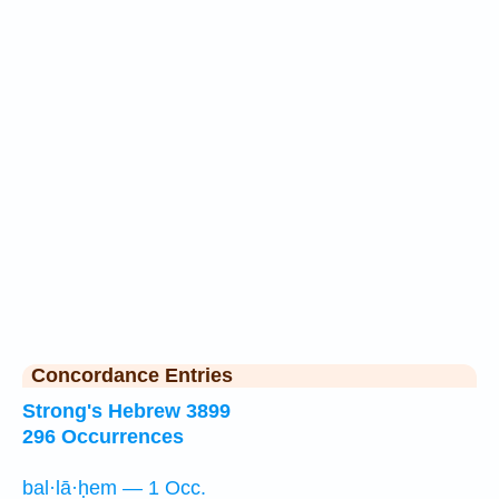
Concordance Entries
Strong's Hebrew 3899
296 Occurrences
bal·lā·ḥem — 1 Occ.