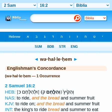
Bible
>
Strong's
> Hebrew
◄
wə·hal·le·ḥem
►
Englishman's Concordance
(wə·hal·le·ḥem — 1 Occurrence
2 Samuel 16:2
ק) וְהַקַּ֙יִץ֙
(וְהַלֶּ֤חֶם
[וּלְהַלֶּחֶם כ]
HEB:
NAS:
to ride,
and the bread
and summer fruit
KJV:
to ride on;
and the bread
and summer fruit
INT:
the king's to ride
bread
and summer to eat