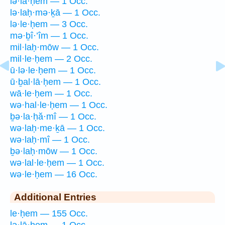
lə·lā·ḥem — 1 Occ.
lə·laḥ·mə·ḵā — 1 Occ.
lə·le·ḥem — 3 Occ.
mə·ḇî·’îm — 1 Occ.
mil·laḥ·mōw — 1 Occ.
mil·le·ḥem — 2 Occ.
ū·lə·le·ḥem — 1 Occ.
ū·ḇal·lā·ḥem — 1 Occ.
wā·le·ḥem — 1 Occ.
wə·hal·le·ḥem — 1 Occ.
ḇə·la·ḥă·mî — 1 Occ.
wə·laḥ·me·ḵā — 1 Occ.
wə·laḥ·mî — 1 Occ.
ḇə·laḥ·mōw — 1 Occ.
wə·lal·le·ḥem — 1 Occ.
wə·le·ḥem — 16 Occ.
Additional Entries
le·ḥem — 155 Occ.