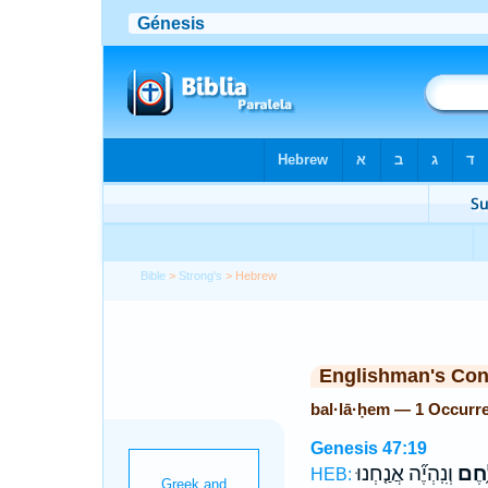
Bible
>
Strong's
> Hebrew
Englishman's Co
bal·lā·ḥem — 1 Occurr
Genesis 47:19
ָּ֑חֶם
וְנִֽהְיֶ֞ה אֲנַ֤חְנוּ
HEB: