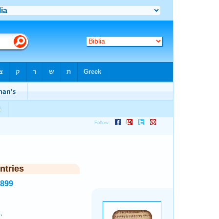
ntries
3899
.