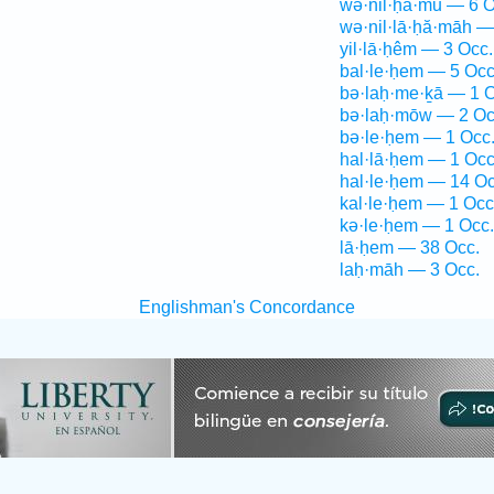
wə·nil·ḥă·mū — 6 O
wə·nil·lā·ḥă·māh —
yil·lā·ḥêm — 3 Occ.
bal·le·ḥem — 5 Occ
bə·laḥ·me·ḵā — 1 O
bə·laḥ·mōw — 2 Oc
bə·le·ḥem — 1 Occ
hal·lā·ḥem — 1 Occ
hal·le·ḥem — 14 Oc
kal·le·ḥem — 1 Occ
kə·le·ḥem — 1 Occ.
lā·ḥem — 38 Occ.
laḥ·māh — 3 Occ.
Englishman's Concordance