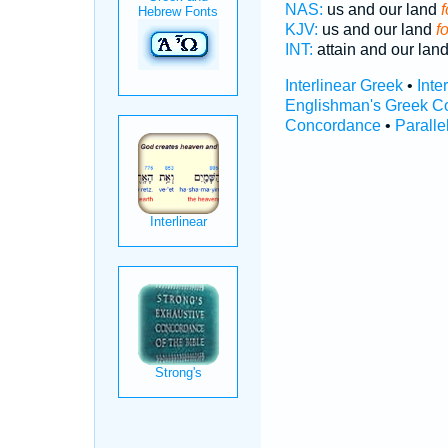
NAS:
us and our land
f
KJV:
us and our land
f
INT:
attain and our lan
Interlinear Greek
•
Inte
Englishman's Greek C
Concordance
•
Paralle