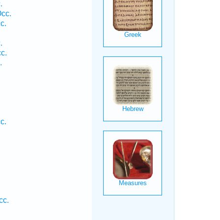
.
cc.
c.
.
.
c.
.
c.
.
cc.