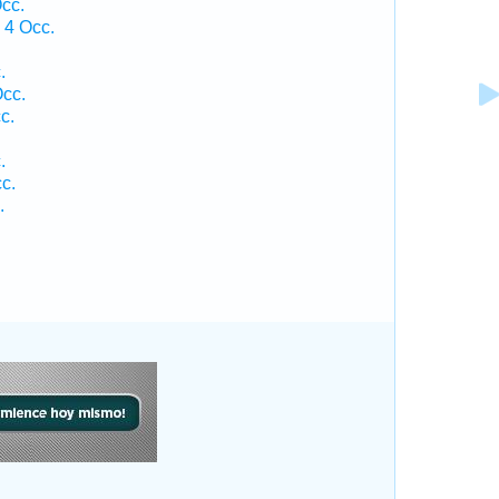
cc.
 4 Occ.
.
cc.
c.
.
.
c.
.