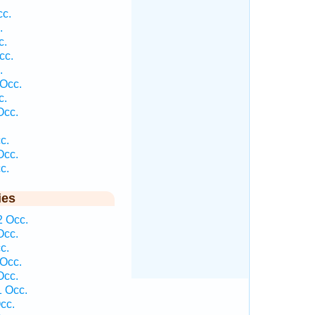
cc.
.
c.
cc.
.
Occ.
c.
Occ.
c.
Occ.
c.
ies
2 Occ.
Occ.
c.
Occ.
Occ.
 Occ.
cc.