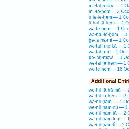
mil·laḥ·mōw — 1 O
mil·le·ḥem — 2 Occ
ū·lə·le·ḥem — 1 Oc
ū·ḇal·lā·ḥem — 1 O
wā·le·ḥem — 1 Occ
wə·hal·le·ḥem — 1 
ḇə·la·ḥă·mî — 1 Oc
wə·laḥ·me·ḵā — 1 
wə·laḥ·mî — 1 Occ.
ḇə·laḥ·mōw — 1 Oc
wə·lal·le·ḥem — 1 
wə·le·ḥem — 16 Oc
Additional Entr
wə·hil·lā·ḥă·mū — 
wə·hil·lā·ḥem — 2 
wə·nil·ḥam- — 5 Oc
wə·nil·ḥam·nū — 1 
wə·nil·ḥam·tā — 2 
wə·nil·ḥam·tem — 1
wə·nil·ḥam·tî — 2 O