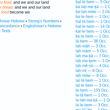
bal·le·ḥem — 5 Occ
or food,
and we and our land
bə·laḥ·me·ḵā — 1 O
or bread,
and we and our land
bə·laḥ·mōw — 2 Oc
d
food
become we
bə·le·ḥem — 1 Occ
rlinear Hebrew
•
Strong's Numbers
•
hal·lā·ḥem — 1 Occ
oncordance
•
Englishman's Hebrew
hal·le·ḥem — 14 Oc
l Texts
kal·le·ḥem — 1 Occ
kə·le·ḥem — 1 Occ.
lā·ḥem — 38 Occ.
laḥ·māh — 3 Occ.
laḥ·mām — 5 Occ.
laḥ·mə·ḵā — 7 Occ.
laḥ·mə·ḵem — 3 Oc
laḥ·mê·nū — 4 Occ
laḥ·mî — 8 Occ.
laḥ·mōw — 8 Occ.
lal·lā·ḥem — 1 Occ.
lal·le·ḥem — 3 Occ.
le·ḥem — 155 Occ.
lə·lā·ḥem — 1 Occ.
lə·laḥ·mə·ḵā — 1 O
lə·le·ḥem — 3 Occ.
mə·ḇî·’îm — 1 Occ.