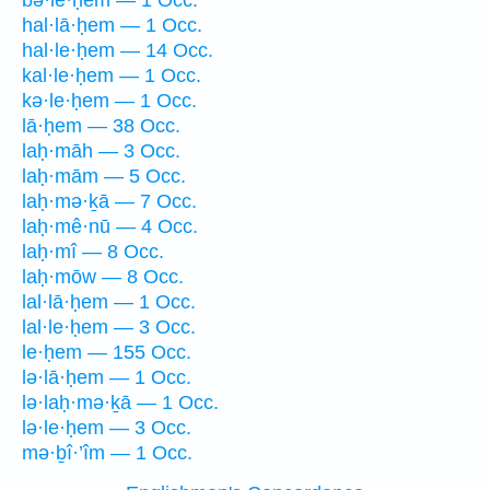
bə·le·ḥem — 1 Occ.
hal·lā·ḥem — 1 Occ.
hal·le·ḥem — 14 Occ.
kal·le·ḥem — 1 Occ.
kə·le·ḥem — 1 Occ.
lā·ḥem — 38 Occ.
laḥ·māh — 3 Occ.
laḥ·mām — 5 Occ.
laḥ·mə·ḵā — 7 Occ.
laḥ·mê·nū — 4 Occ.
laḥ·mî — 8 Occ.
laḥ·mōw — 8 Occ.
lal·lā·ḥem — 1 Occ.
lal·le·ḥem — 3 Occ.
le·ḥem — 155 Occ.
lə·lā·ḥem — 1 Occ.
lə·laḥ·mə·ḵā — 1 Occ.
lə·le·ḥem — 3 Occ.
mə·ḇî·’îm — 1 Occ.