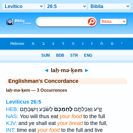
Bible
>
Strong's
> Hebrew
◄
laḥ·mə·ḵem
►
Englishman's Concordance
laḥ·mə·ḵem — 3 Occurrences
Leviticus 26:5
זָ֑רַע וַאֲכַלְתֶּ֤ם
לַחְמְכֶם֙
לָשֹׂ֔בַע וִֽישַׁבְתֶּ֥ם
HEB:
NAS:
You will thus eat
your food
to the full
KJV:
and ye shall eat
your bread
to the full,
INT:
time eat
your food
to the full and live