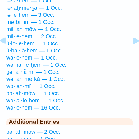
lə·lā·ḥem — 1 Occ.
lə·laḥ·mə·ḵā — 1 Occ.
lə·le·ḥem — 3 Occ.
mə·ḇî·’îm — 1 Occ.
mil·laḥ·mōw — 1 Occ.
mil·le·ḥem — 2 Occ.
ū·lə·le·ḥem — 1 Occ.
ū·ḇal·lā·ḥem — 1 Occ.
wā·le·ḥem — 1 Occ.
wə·hal·le·ḥem — 1 Occ.
ḇə·la·ḥă·mî — 1 Occ.
wə·laḥ·me·ḵā — 1 Occ.
wə·laḥ·mî — 1 Occ.
ḇə·laḥ·mōw — 1 Occ.
wə·lal·le·ḥem — 1 Occ.
wə·le·ḥem — 16 Occ.
Additional Entries
bə·laḥ·mōw — 2 Occ.