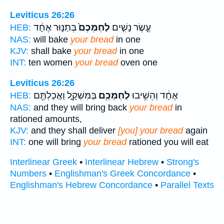
Leviticus 26:26
עֶ֣שֶׂר נָשִׁ֤ים
לַחְמְכֶם֙
בְּתַנּ֣וּר אֶחָ֔ד
HEB:
NAS:
will bake
your bread
in one
KJV:
shall bake
your bread
in one
INT:
ten women
your bread
oven one
Leviticus 26:26
אֶחָ֔ד וְהֵשִׁ֥יבוּ
לַחְמְכֶ֖ם
בַּמִּשְׁקָ֑ל וַאֲכַלְתֶּ֖ם
HEB:
NAS:
and they will bring back
your bread
in
rationed amounts,
KJV:
and they shall deliver
[you] your bread
again
INT:
one will bring
your bread
rationed you will eat
Interlinear Greek
•
Interlinear Hebrew
•
Strong's
Numbers
•
Englishman's Greek Concordance
•
Englishman's Hebrew Concordance
•
Parallel Texts