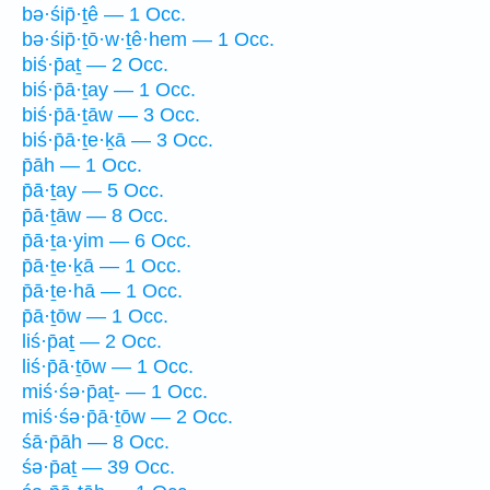
bə·śip̄·ṯê — 1 Occ.
bə·śip̄·ṯō·w·ṯê·hem — 1 Occ.
biś·p̄aṯ — 2 Occ.
biś·p̄ā·ṯay — 1 Occ.
biś·p̄ā·ṯāw — 3 Occ.
biś·p̄ā·ṯe·ḵā — 3 Occ.
p̄āh — 1 Occ.
p̄ā·ṯay — 5 Occ.
p̄ā·ṯāw — 8 Occ.
p̄ā·ṯa·yim — 6 Occ.
p̄ā·ṯe·ḵā — 1 Occ.
p̄ā·ṯe·hā — 1 Occ.
p̄ā·ṯōw — 1 Occ.
liś·p̄aṯ — 2 Occ.
liś·p̄ā·ṯōw — 1 Occ.
miś·śə·p̄aṯ- — 1 Occ.
miś·śə·p̄ā·ṯōw — 2 Occ.
śā·p̄āh — 8 Occ.
śə·p̄aṯ — 39 Occ.