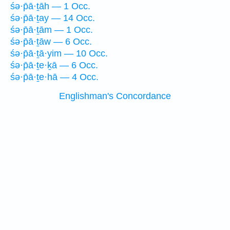
śə·p̄ā·ṯāh — 1 Occ.
śə·p̄ā·ṯay — 14 Occ.
śə·p̄ā·ṯām — 1 Occ.
śə·p̄ā·ṯāw — 6 Occ.
śə·p̄ā·ṯā·yim — 10 Occ.
śə·p̄ā·ṯe·ḵā — 6 Occ.
śə·p̄ā·ṯe·hā — 4 Occ.
Englishman's Concordance