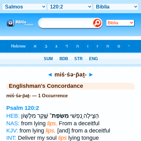
Bible
>
Strong's
> Hebrew
◄
miś·śə·p̄aṯ-
►
Englishman's Concordance
miś·śə·p̄aṯ- — 1 Occurrence
Psalm 120:2
הַצִּ֣ילָה נַ֭פְשִׁי
מִשְּׂפַת־
שֶׁ֑קֶר מִלָּשׁ֥וֹן
HEB:
NAS:
from lying
lips,
From a deceitful
KJV:
from lying
lips,
[and] from a deceitful
INT:
Deliver my soul
lips
lying tongue