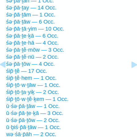
śə·p̄ā·ṯāh — 1 Occ.
śə·p̄ā·ṯay — 14 Occ.
śə·p̄ā·ṯām — 1 Occ.
śə·p̄ā·ṯāw — 6 Occ.
śə·p̄ā·ṯā·yim — 10 Occ.
śə·p̄ā·ṯe·ḵā — 6 Occ.
śə·p̄ā·ṯe·hā — 4 Occ.
śə·p̄ā·ṯê·mōw — 3 Occ.
śə·p̄ā·ṯê·nū — 2 Occ.
śə·p̄ā·ṯōw — 4 Occ.
śip̄·ṯê — 17 Occ.
śip̄·ṯê·hem — 1 Occ.
śip̄·ṯō·w·ṯāw — 1 Occ.
śip̄·ṯō·ṯa·yiḵ — 2 Occ.
śip̄·ṯō·w·ṯê·ḵem — 1 Occ.
ū·śə·p̄ā·ṯāw — 1 Occ.
ū·śə·p̄ā·ṯe·ḵā — 3 Occ.
ū·śə·p̄ā·ṯōw — 2 Occ.
ū·ḇiś·p̄ā·ṯāw — 1 Occ.
wə·śā·p̄āh — 2 Occ.