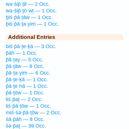
wə·śip̄·ṯê — 2 Occ.
wə·śip̄·ṯō·wṯ — 1 Occ.
ḇiś·p̄ā·ṯāw — 1 Occ.
ḇiś·p̄ā·ṯa·yim — 1 Occ.
Additional Entries
biś·p̄ā·ṯe·ḵā — 3 Occ.
p̄āh — 1 Occ.
p̄ā·ṯay — 5 Occ.
p̄ā·ṯāw — 8 Occ.
p̄ā·ṯa·yim — 6 Occ.
p̄ā·ṯe·ḵā — 1 Occ.
p̄ā·ṯe·hā — 1 Occ.
p̄ā·ṯōw — 1 Occ.
liś·p̄aṯ — 2 Occ.
liś·p̄ā·ṯōw — 1 Occ.
miś·śə·p̄ā·ṯōw — 2 Occ.
śā·p̄āh — 8 Occ.
śə·p̄aṯ — 39 Occ.