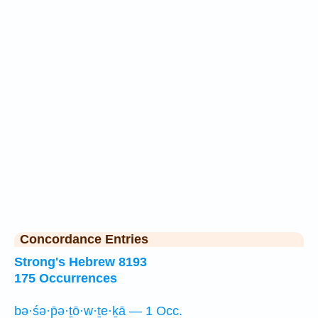
Concordance Entries
Strong's Hebrew 8193
175 Occurrences
bə·śə·p̄ə·ṯō·w·ṯe·ḵā — 1 Occ.