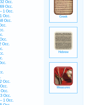
32 Occ.
69 Occ.
— 1 Occ.
1 Occ.
68 Occ.
Occ.
cc.
c.
Occ.
2 Occ.
c.
cc.
c.
Occ.
cc.
.
2 Occ.
 Occ.
 Occ.
3 Occ.
— 1 Occ.
5 Occ.