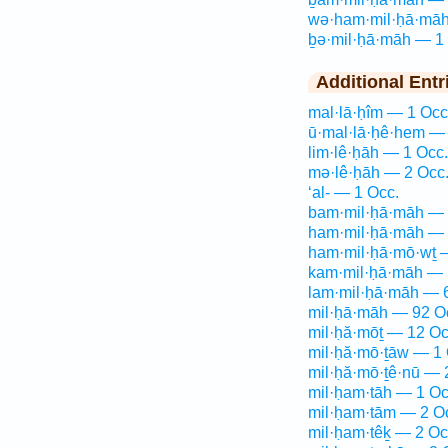
wə·ham·mil·ḥā·māh
ḇə·mil·ḥā·māh — 1
Additional Entr
mal·lā·ḥîm — 1 Occ
ū·mal·lā·ḥê·hem — 
lim·lê·ḥāh — 1 Occ.
mə·lê·ḥāh — 2 Occ
‘al- — 1 Occ.
bam·mil·ḥā·māh — 
ham·mil·ḥā·māh — 
ham·mil·ḥā·mō·wṯ 
kam·mil·ḥā·māh — 
lam·mil·ḥā·māh — 
mil·ḥā·māh — 92 O
mil·ḥă·mōṯ — 12 Oc
mil·ḥă·mō·ṯāw — 1 
mil·ḥă·mō·ṯê·nū — 
mil·ḥam·tāh — 1 Oc
mil·ḥam·tām — 2 O
mil·ḥam·têḵ — 2 Oc