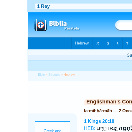
Bible
>
Strong's
> Hebrew
Englishman's Co
lə·mil·ḥā·māh — 2 Occ
1 Kings 20:18
ְחָמָ֛ה
יָצָ֖אוּ חַיִּ֥ים
HEB: