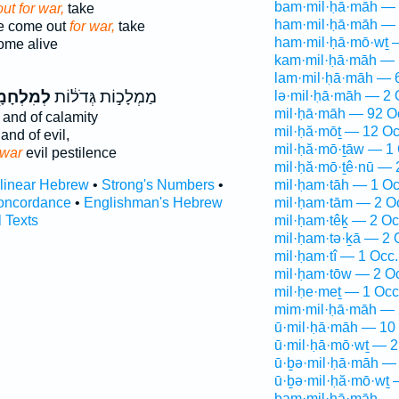
bam·mil·ḥā·māh — 
out for war,
take
ham·mil·ḥā·māh — 
be come out
for war,
take
ham·mil·ḥā·mō·wṯ 
ome alive
kam·mil·ḥā·māh — 
lam·mil·ḥā·māh — 
מַמְלָכ֣וֹת גְּדֹל֔וֹת
לְמִלְחָמ
lə·mil·ḥā·māh — 2 
mil·ḥā·māh — 92 O
and of calamity
mil·ḥă·mōṯ — 12 Oc
and of evil,
mil·ḥă·mō·ṯāw — 1 
 war
evil pestilence
mil·ḥă·mō·ṯê·nū — 
rlinear Hebrew
•
Strong's Numbers
•
mil·ḥam·tāh — 1 Oc
oncordance
•
Englishman's Hebrew
mil·ḥam·tām — 2 O
l Texts
mil·ḥam·têḵ — 2 Oc
mil·ḥam·tə·ḵā — 2 
mil·ḥam·tî — 1 Occ.
mil·ḥam·tōw — 2 O
mil·ḥe·meṯ — 1 Occ
mim·mil·ḥā·māh — 
ū·mil·ḥā·māh — 10
ū·mil·ḥā·mō·wṯ — 2
ū·ḇə·mil·ḥā·māh — 
ū·ḇə·mil·ḥă·mō·wṯ 
ḇam·mil·ḥā·māh — 