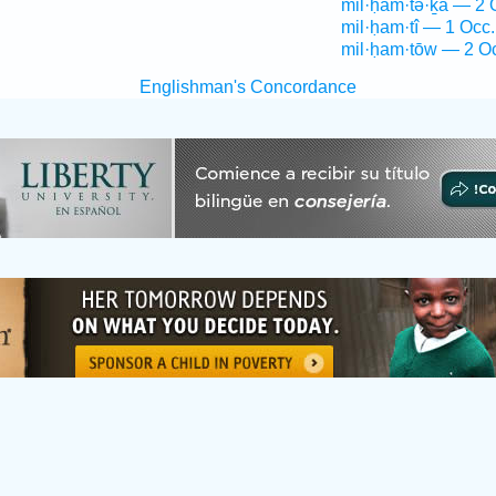
mil·ḥam·tə·ḵā — 2 
mil·ḥam·tî — 1 Occ.
mil·ḥam·tōw — 2 O
Englishman's Concordance