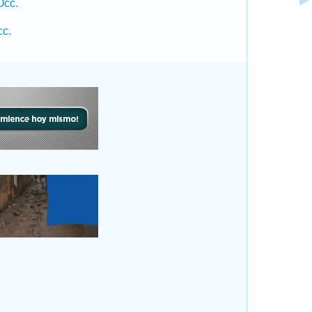
Occ.
cc.