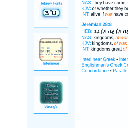
NAS:
they have come
KJV:
or whether they 
INT:
alive if
war
have c
Jeremiah 28:8
ָ֖ה
וּלְרָעָ֥ה וּלְדָֽבֶר׃
HEB:
NAS:
kingdoms,
of war
KJV:
kingdoms,
of war,
INT:
kingdoms great
of
Interlinear Greek
•
Inte
Englishman's Greek C
Concordance
•
Paralle