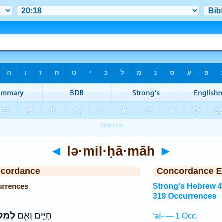
◄
lə·mil·ḥā·māh
►
ncordance
Concordance E
urrences
Strong's Hebrew 
319 Occurrences
חַיִּ֑ים וְאִ֧ם
לְמִל
‘al- — 1 Occ.