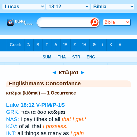
Bible
>
Strong's
> Greek
◄
κτῶμαι
►
Englishman's Concordance
κτῶμαι (ktōmai) — 1 Occurrence
Luke 18:12
V-PIM/P-1S
GRK:
πάντα ὅσα
κτῶμαι
NAS:
I pay tithes of all
that I get.'
KJV:
of all that
I possess.
INT:
all things as many as
I gain