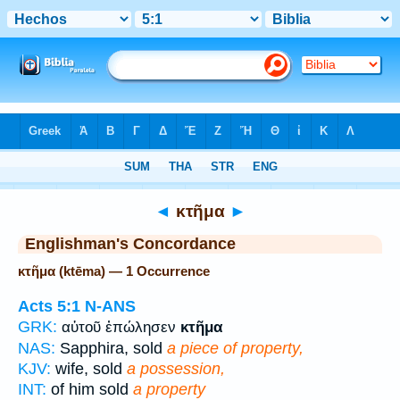
Bible
>
Strong's
> Greek
◄
κτῆμα
►
Englishman's Concordance
κτῆμα (ktēma) — 1 Occurrence
Acts 5:1
N-ANS
GRK:
αὐτοῦ ἐπώλησεν
κτῆμα
NAS:
Sapphira, sold
a piece of property,
KJV:
wife, sold
a possession,
INT:
of him sold
a property