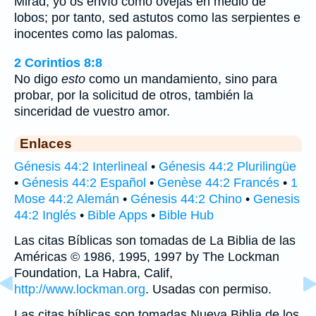
Mirad, yo os envío como ovejas en medio de
lobos; por tanto, sed astutos como las serpientes e
inocentes como las palomas.
2 Corintios 8:8
No digo
esto
como un mandamiento, sino para
probar, por la solicitud de otros, también la
sinceridad de vuestro amor.
Enlaces
Génesis 44:2 Interlineal
•
Génesis 44:2 Plurilingüe
•
Génesis 44:2 Español
•
Genèse 44:2 Francés
•
1
Mose 44:2 Alemán
•
Génesis 44:2 Chino
•
Genesis
44:2 Inglés
•
Bible Apps
•
Bible Hub
Las citas Bíblicas son tomadas de La Biblia de las
Américas © 1986, 1995, 1997 by The Lockman
Foundation, La Habra, Calif,
http://www.lockman.org
. Usadas con permiso.
Las citas bíblicas son tomadas Nueva Biblia de los