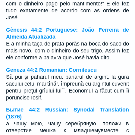
com o dinheiro pago pelo mantimento!” E ele fez
tudo exatamente de acordo com as ordens de
José.
Gênesis 44:2 Portuguese: João Ferreira de
Almeida Atualizada
E a minha taça de prata porãs na boca do saco do
mais novo, com o dinheiro do seu trigo. Assim fez
ele conforme a palavra que José havia dito.
Geneza 44:2 Romanian: Cornilescu
Să pui şi paharul meu, paharul de argint, la gura
sacului celui mai tînăr, împreună cu argintul cuvenit
pentru preţul grîului lui``. Economul a făcut cum îi
poruncise Iosif.
Бытие 44:2 Russian: Synodal Translation
(1876)
а чашу мою, чашу серебряную, положи в
отверстие мешка к младшемувместе с