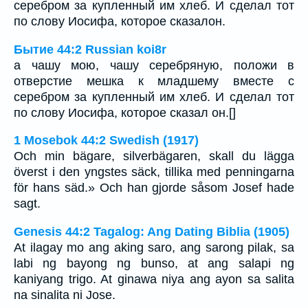
серебром за купленный им хлеб. И сделал тот
по слову Иосифа, которое сказалон.
Бытие 44:2 Russian koi8r
а чашу мою, чашу серебряную, положи в
отверстие мешка к младшему вместе с
серебром за купленный им хлеб. И сделал тот
по слову Иосифа, которое сказал он.[]
1 Mosebok 44:2 Swedish (1917)
Och min bägare, silverbägaren, skall du lägga
överst i den yngstes säck, tillika med penningarna
för hans säd.» Och han gjorde såsom Josef hade
sagt.
Genesis 44:2 Tagalog: Ang Dating Biblia (1905)
At ilagay mo ang aking saro, ang sarong pilak, sa
labi ng bayong ng bunso, at ang salapi ng
kaniyang trigo. At ginawa niya ang ayon sa salita
na sinalita ni Jose.