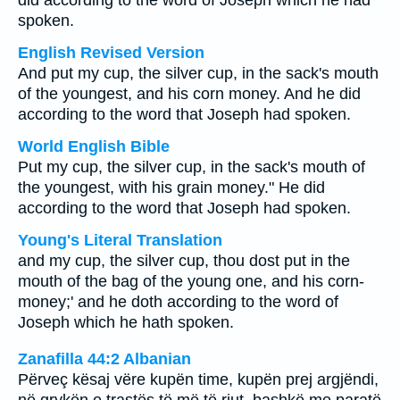
did according to the word of Joseph which he had
spoken.
English Revised Version
And put my cup, the silver cup, in the sack's mouth
of the youngest, and his corn money. And he did
according to the word that Joseph had spoken.
World English Bible
Put my cup, the silver cup, in the sack's mouth of
the youngest, with his grain money." He did
according to the word that Joseph had spoken.
Young's Literal Translation
and my cup, the silver cup, thou dost put in the
mouth of the bag of the young one, and his corn-
money;' and he doth according to the word of
Joseph which he hath spoken.
Zanafilla 44:2 Albanian
Përveç kësaj vëre kupën time, kupën prej argjëndi,
në grykën e trastës të më të riut, bashkë me paratë