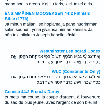
mono por lia greno. Kaj tiu faris, kiel Jozef diris.
ENSIMMÄINEN MOOSEKSEN 44:2 Finnish:
Bible (1776)
Ja minun maljani, se hopiamalja pane nuorimman
säkin suuhun, ynnä jyväinsä hinnan kanssa. Ja
hän teki niinkuin Joseph hänelle käski.
Westminster Leningrad Codex
וְאֶת־גְּבִיעִ֞י גְּבִ֣יעַ הַכֶּ֗סֶף תָּשִׂים֙ בְּפִי֙ אַמְתַּ֣חַת הַקָּטֹ֔ן וְאֵ֖ת
כֶּ֣סֶף שִׁבְרֹ֑ו וַיַּ֕עַשׂ כִּדְבַ֥ר יֹוסֵ֖ף אֲשֶׁ֥ר דִּבֵּֽר׃
WLC (Consonants Only)
ואת־גביעי גביע הכסף תשים בפי אמתחת הקטן ואת
כסף שברו ויעש כדבר יוסף אשר דבר׃
Genèse 44:2 French: Darby
et mets ma coupe, la coupe d'argent, à l'ouverture
du sac du plus jeune, avec l'argent de son ble. Et il