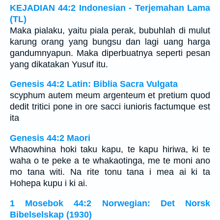
KEJADIAN 44:2 Indonesian - Terjemahan Lama
(TL)
Maka pialaku, yaitu piala perak, bubuhlah di mulut
karung orang yang bungsu dan lagi uang harga
gandumnyapun. Maka diperbuatnya seperti pesan
yang dikatakan Yusuf itu.
Genesis 44:2 Latin: Biblia Sacra Vulgata
scyphum autem meum argenteum et pretium quod
dedit tritici pone in ore sacci iunioris factumque est
ita
Genesis 44:2 Maori
Whaowhina hoki taku kapu, te kapu hiriwa, ki te
waha o te peke a te whakaotinga, me te moni ano
mo tana witi. Na rite tonu tana i mea ai ki ta
Hohepa kupu i ki ai.
1 Mosebok 44:2 Norwegian: Det Norsk
Bibelselskap (1930)