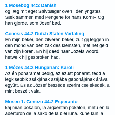
1 Mosebog 44:2 Danish
og læg mit eget Sølvbæger oven i den yngstes
Sæk sammen med Pengene for hans Korn!« Og
han gjorde, som Josef bød.
Genesis 44:2 Dutch Staten Vertaling
En mijn beker, den zilveren beker, zult gij leggen in
den mond van den zak des kleinsten, met het geld
van zijn koren. En hij deed naar Jozefs woord,
hetwelk hij gesproken had.
1 Mózes 44:2 Hungarian: Karoli
Az én poharamat pedig, az ezüst poharat, tedd a
legkisebbik zsákjának szájába gabonájának árával
együtt. És az József beszéde szerint cselekedék, a
mint beszélt vala.
Moseo 1: Genezo 44:2 Esperanto
kaj mian pokalon, la argxentan pokalon, metu en la
aperturon de la sako de la plej juna, kune kun la