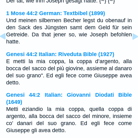
Der tat, wie ihm Joseph gesagt hatte. {~} {~}
1 Mose 44:2 German: Textbibel (1899)
Und meinen silbernen Becher legst du obenauf in
den Sack des Jüngsten samt dem Geld für sein
Getreide. Da that jener so, wie Joseph befohlen
hatte.
Genesi 44:2 Italian: Riveduta Bible (1927)
E metti la mia coppa, la coppa d’argento, alla
bocca del sacco del più giovine, assieme al danaro
del suo grano". Ed egli fece come Giuseppe avea
detto.
Genesi 44:2 Italian: Giovanni Diodati Bible
(1649)
Metti eziandio la mia coppa, quella coppa di
argento, alla bocca del sacco del minore, insieme
co’ danari del suo grano. Ed egli fece come
Giuseppe gli avea detto.