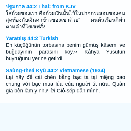
ปฐมกาล 44:2 Thai: from KJV
ใส่ถ้วยของเรา คือถ้วยเงินนั้นไว้ในปากกระสอบของคน
สุดท้องกับเงินค่าข้าวของเขาด้วย" คนต้นเรือนก็ทำ
ตามคำที่โยเซฟสั่ง
Yaratılış 44:2 Turkish
En küçüğünün torbasına benim gümüş kâsemi ve
buğdayının parasını koy.›› Kâhya Yusufun
buyruğunu yerine getirdi.
Saùng-theá Kyù 44:2 Vietnamese (1934)
Lại hãy để cái chén bằng bạc ta tại miệng bao
chung với bạc mua lúa của người út nữa. Quản
gia bèn làm y như lời Giô-sép dặn mình.