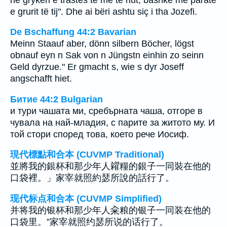
e grurit të tij". Dhe ai bëri ashtu siç i tha Jozefi.
De Bschaffung 44:2 Bavarian
Meinn Staauf aber, dönn silbern Böcher, lögst
obnauf eyn n Sak von n Jüngstn einhin zo seinn
Geld dyrzue." Er gmacht s, wie s dyr Joseff
angschafft hiet.
Битие 44:2 Bulgarian
и тури чашата ми, сребърната чаша, отгоре в
чувала на най-младия, с парите за житото му. И
той стори според това, което рече Иосиф.
現代標點和合本 (CUVMP Traditional)
並將我的銀杯和那少年人糴糧的銀子一同裝在他的
口袋裡。」家宰就照約瑟所說的話行了。
现代标点和合本 (CUVMP Simplified)
并将我的银杯和那少年人籴粮的银子一同装在他的
口袋里。”家宰就照约瑟所说的话行了。