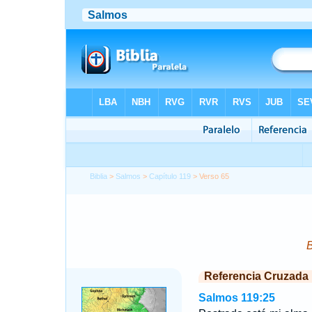
Biblia
>
Salmos
>
Capítulo 119
> Verso 65
B
Referencia Cruzada
Salmos 119:25