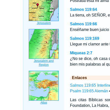
Postrada está mi alma e
Salmos 119:64
La tierra, oh SEÑOR, es
Salmos 119:66
Enséñame buen juicio 
Salmos 119:169
Llegue mi clamor ante
Miqueas 2:7
¿No se dice, oh casa 
bien mis palabras al 
Enlaces
Salmos 119:65 Interlin
Psalm 119:65 Alemán
Las citas Bíblicas 
Foundation, La Habra, 