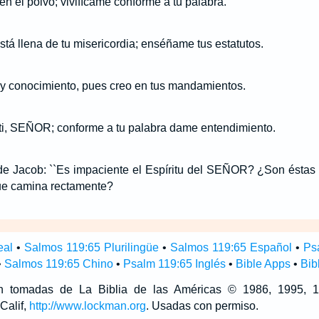
n el polvo; vivifícame conforme a tu palabra.
tá llena de tu misericordia; enséñame tus estatutos.
y conocimiento, pues creo en tus mandamientos.
 ti, SEÑOR; conforme a tu palabra dame entendimiento.
de Jacob: ``Es impaciente el Espíritu del SEÑOR? ¿Son ésta
que camina rectamente?
eal
•
Salmos 119:65 Plurilingüe
•
Salmos 119:65 Español
•
Ps
•
Salmos 119:65 Chino
•
Psalm 119:65 Inglés
•
Bible Apps
•
Bib
son tomadas de La Biblia de las Américas © 1986, 1995,
Calif,
http://www.lockman.org
. Usadas con permiso.