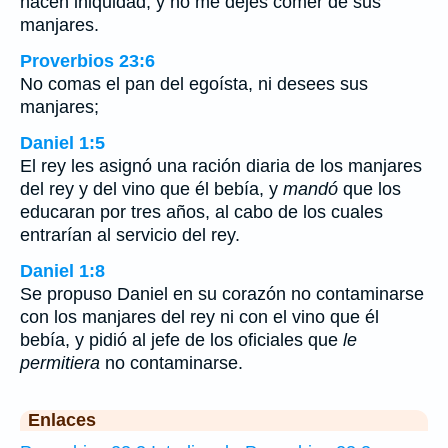
hacen iniquidad, y no me dejes comer de sus
manjares.
Proverbios 23:6
No comas el pan del egoísta, ni desees sus
manjares;
Daniel 1:5
El rey les asignó una ración diaria de los manjares
del rey y del vino que él bebía, y
mandó
que los
educaran por tres años, al cabo de los cuales
entrarían al servicio del rey.
Daniel 1:8
Se propuso Daniel en su corazón no contaminarse
con los manjares del rey ni con el vino que él
bebía, y pidió al jefe de los oficiales que
le
permitiera
no contaminarse.
Enlaces