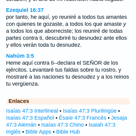
Ezequiel 16:37
por tanto, he aquí, yo reuniré a todos tus amantes
con quienes te gozaste, a todos los que amaste
y
a todos los que aborreciste; los reuniré de todas
partes contra ti, descubriré tu desnudez ante ellos
y ellos verán toda tu desnudez.
Nahúm 3:5
Heme aquí contra ti--declara el SEÑOR de los
ejércitos. Levantaré tus faldas sobre tu rostro, y
mostraré a las naciones tu desnudez y a los reinos
tu vergüenza.
Enlaces
Isaías 47:3 Interlineal
•
Isaías 47:3 Plurilingüe
•
Isaías 47:3 Español
•
Ésaïe 47:3 Francés
•
Jesaja
47:3 Alemán
•
Isaías 47:3 Chino
•
Isaiah 47:3
Inglés
•
Bible Apps
•
Bible Hub