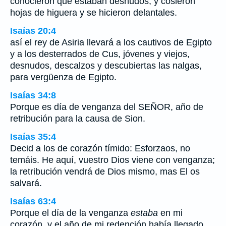
conocieron que estaban desnudos; y cosieron
hojas de higuera y se hicieron delantales.
Isaías 20:4
así el rey de Asiria llevará a los cautivos de Egipto
y a los desterrados de Cus, jóvenes y viejos,
desnudos, descalzos y descubiertas las nalgas,
para vergüenza de Egipto.
Isaías 34:8
Porque es día de venganza del SEÑOR, año de
retribución para la causa de Sion.
Isaías 35:4
Decid a los de corazón tímido: Esforzaos, no
temáis. He aquí, vuestro Dios viene con venganza;
la retribución vendrá de Dios mismo, mas El os
salvará.
Isaías 63:4
Porque el día de la venganza
estaba
en mi
corazón, y el año de mi redención había llegado.