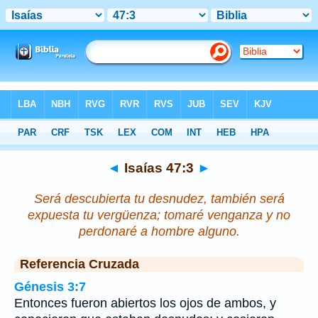
Biblia
>
Isaías
>
Capítulo 47
> Verso 3
◄
Isaías 47:3
►
Será descubierta tu desnudez, también será
expuesta tu vergüenza; tomaré venganza y no
perdonaré a hombre alguno.
Referencia Cruzada
Génesis 3:7
Entonces fueron abiertos los ojos de ambos, y