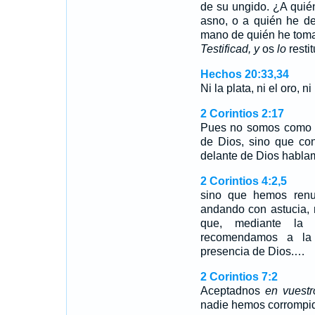
de su ungido. ¿A quié
asno, o a quién he d
mano de quién he toma
Testificad, y
os
lo
restit
Hechos 20:33,34
Ni la plata, ni el oro, 
2 Corintios 2:17
Pues no somos como m
de Dios, sino que co
delante de Dios hablam
2 Corintios 4:2,5
sino que hemos renu
andando con astucia, 
que, mediante la 
recomendamos a la
presencia de Dios.…
2 Corintios 7:2
Aceptadnos
en vuestr
nadie hemos corrompid