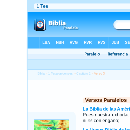
Biblia
>
1 Tesalonicenses
>
Capítulo 2
> Verso 3
Versos Paralelos
La Biblia de las Amér
Pues nuestra exhorta
ni
es
con engaño;