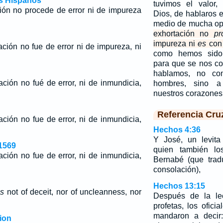
os Hispanos
tuvimos el valor
ión no procede de error ni de impureza
Dios, de hablaros 
medio de mucha op
exhortación no
pr
impureza ni
es
con
ción no fue de error ni de impureza, ni
como hemos sido
para que se nos con
hablamos, no co
ción no fué de error, ni de inmundicia,
hombres, sino 
nuestros corazone
Referencia Cru
ción no fue de error, ni de inmundicia,
Hechos 4:36
Y José, un levita
1569
quien también lo
ción no fue de error, ni de inmundicia,
Bernabé (que tradu
consolación),
Hechos 13:15
s
not of deceit, nor of uncleanness, nor
Después de la lec
profetas, los ofici
mandaron a decir:
ion