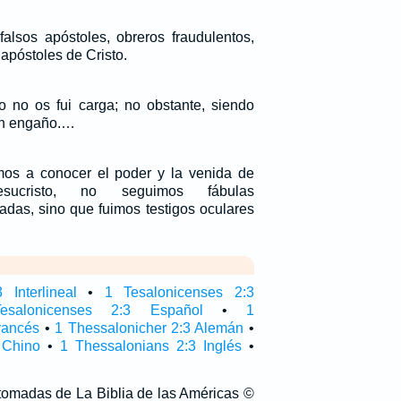
falsos apóstoles, obreros fraudulentos,
apóstoles de Cristo.
o no os fui carga; no obstante, siendo
con engaño.…
os a conocer el poder y la venida de
sucristo, no seguimos fábulas
adas, sino que fuimos testigos oculares
 Interlineal
•
1 Tesalonicenses 2:3
salonicenses 2:3 Español
•
1
rancés
•
1 Thessalonicher 2:3 Alemán
•
 Chino
•
1 Thessalonians 2:3 Inglés
•
 tomadas de La Biblia de las Américas ©