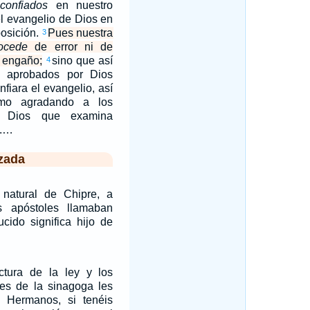
,
confiados
en nuestro
el evangelio de Dios en
osición.
Pues nuestra
3
ocede
de error ni de
 engaño;
sino que así
4
 aprobados por Dios
fiara el evangelio, así
mo agradando a los
a Dios que examina
s.…
zada
 natural de Chipre, a
s apóstoles llamaban
cido significa hijo de
tura de la ley y los
ales de la sinagoga les
 Hermanos, si tenéis