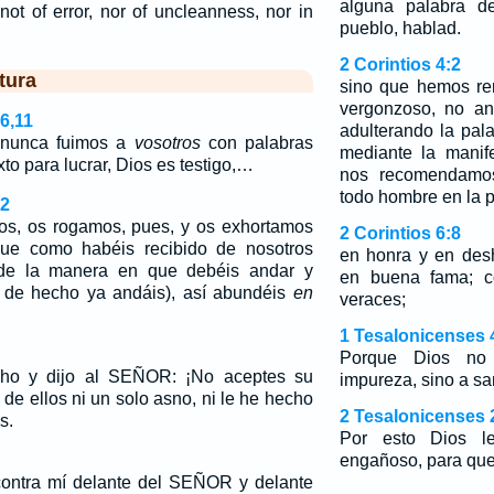
alguna palabra de
not of error, nor of uncleanness, nor in
pueblo, hablad.
2 Corintios 4:2
tura
sino que hemos re
vergonzoso, no an
6,11
adulterando la pal
 nunca fuimos a
vosotros
con palabras
mediante la manif
xto para lucrar, Dios es testigo,…
nos recomendamos
todo hombre en la p
,2
os, os rogamos, pues, y os exhortamos
2 Corintios 6:8
ue como habéis recibido de nosotros
en honra y en des
e la manera en que debéis andar y
en buena fama; c
 de hecho ya andáis), así abundéis
en
veraces;
1 Tesalonicenses 
Porque Dios no
ho y dijo al SEÑOR: ¡No aceptes su
impureza, sino a san
de ellos ni un solo asno, ni le he hecho
2 Tesalonicenses 
s.
Por esto Dios l
engañoso, para que 
d contra mí delante del SEÑOR y delante