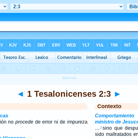
◄
1 Tesalonicenses 2:3
►
Contexto
icas
Comportamien
ción no
procede
de error ni de impureza
ministro de Jesucr
…
sino que despu
2
sido maltratados e