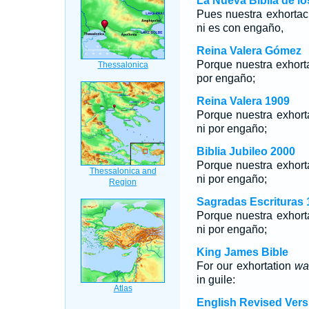
La Nueva Biblia de l
Pues nuestra exhortac
ni es con engaño,
Reina Valera Gómez
Porque nuestra exhorta
por engaño;
Reina Valera 1909
Porque nuestra exhorta
ni por engaño;
Biblia Jubileo 2000
Porque nuestra exhorta
ni por engaño;
Sagradas Escrituras 
Porque nuestra exhorta
ni por engaño;
King James Bible
For our exhortation
wa
in guile:
English Revised Vers