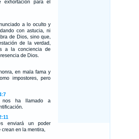
 exhortación para el
nunciado a lo oculto y
dando con astucia, ni
abra de Dios, sino que,
estación de la verdad,
 a la conciencia de
resencia de Dios.
honra, en mala fama y
omo impostores, pero
4:7
 nos ha llamado a
tificación.
2:11
es enviará un poder
crean en la mentira,