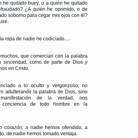
n he quitado buey, o a quién he quitado
efraudado? ¿A quién he oprimido, o de
do soborno para cegar mis ojos con él?
uiré.
ni la ropa de nadie he codiciado.…
uchos, que comercian con la palabra
n sinceridad, como de parte de Dios
y
os en Cristo.
nciado a lo oculto y vergonzoso, no
ni adulterando la palabra de Dios, sino
manifestación de la verdad, nos
 conciencia de todo hombre en la
o corazón;
a nadie hemos ofendido, a
o, de nadie hemos tomado ventaja.