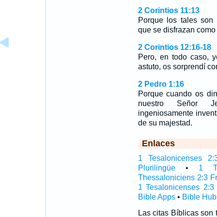
2 Corintios 11:13
Porque los tales son 
que se disfrazan como 
2 Corintios 12:16-18
Pero, en todo caso, y
astuto, os sorprendí 
2 Pedro 1:16
Porque cuando os dim
nuestro Señor Je
ingeniosamente invent
de su majestad.
Enlaces
1 Tesalonicenses 2:3
Plurilingüe
•
1 Te
Thessaloniciens 2:3 F
1 Tesalonicenses 2:3
Bible Apps
•
Bible Hub
Las citas Bíblicas son