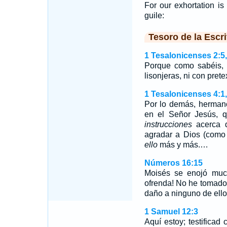
For our exhortation is 
guile:
Tesoro de la Escri
1 Tesalonicenses 2:5,
Porque como sabéis,
lisonjeras, ni con prete
1 Tesalonicenses 4:1
Por lo demás, herman
en el Señor Jesús, q
instrucciones
acerca d
agradar a Dios (como
ello
más y más.…
Números 16:15
Moisés se enojó muc
ofrenda! No he tomado 
daño a ninguno de ello
1 Samuel 12:3
Aquí estoy; testifica