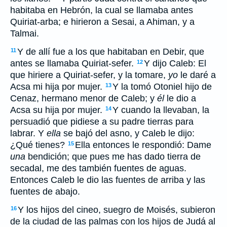
habitaba en Hebrón, la cual se llamaba antes
Quiriat-arba; e hirieron a Sesai, a Ahiman, y a
Talmai.
Y de allí fue a los que habitaban en Debir, que
11
antes se llamaba Quiriat-sefer.
Y dijo Caleb: El
12
que hiriere a Quiriat-sefer, y la tomare,
yo
le daré a
Acsa mi hija por mujer.
Y la tomó Otoniel hijo de
13
Cenaz, hermano menor de Caleb; y
él
le dio a
Acsa su hija por mujer.
Y cuando la llevaban, la
14
persuadió que pidiese a su padre tierras para
labrar. Y
ella
se bajó del asno, y Caleb le dijo:
¿Qué tienes?
Ella entonces le respondió: Dame
15
una
bendición; que pues me has dado tierra de
secadal, me des también fuentes de aguas.
Entonces Caleb le dio las fuentes de arriba y las
fuentes de abajo.
Y los hijos del cineo, suegro de Moisés, subieron
16
de la ciudad de las palmas con los hijos de Judá al