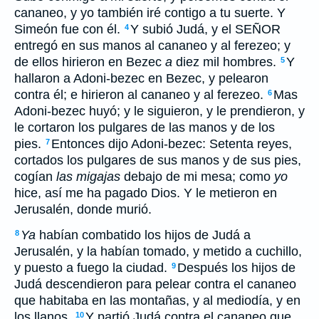
cananeo, y yo también iré contigo a tu suerte. Y
Simeón fue con él.
Y subió Judá, y el SEÑOR
4
entregó en sus manos al cananeo y al ferezeo; y
de ellos hirieron en Bezec
a
diez mil hombres.
Y
5
hallaron a Adoni-bezec en Bezec, y pelearon
contra él; e hirieron al cananeo y al ferezeo.
Mas
6
Adoni-bezec huyó; y le siguieron, y le prendieron, y
le cortaron los pulgares de las manos y de los
pies.
Entonces dijo Adoni-bezec: Setenta reyes,
7
cortados los pulgares de sus manos y de sus pies,
cogían
las migajas
debajo de mi mesa; como
yo
hice, así me ha pagado Dios. Y le metieron en
Jerusalén, donde murió.
Ya
habían combatido los hijos de Judá a
8
Jerusalén, y la habían tomado, y metido a cuchillo,
y puesto a fuego la ciudad.
Después los hijos de
9
Judá descendieron para pelear contra el cananeo
que habitaba en las montañas, y al mediodía, y en
los llanos.
Y partió Judá contra el cananeo que
10