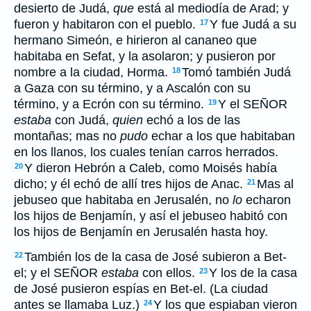
desierto de Judá,
que
está al mediodía de Arad; y
fueron y habitaron con el pueblo.
Y fue Judá a su
17
hermano Simeón, e hirieron al cananeo que
habitaba en Sefat, y la asolaron; y pusieron por
nombre a la ciudad, Horma.
Tomó también Judá
18
a Gaza con su término, y a Ascalón con su
término, y a Ecrón con su término.
Y el SEÑOR
19
estaba
con Judá,
quien
echó a los de las
montañas; mas no
pudo
echar a los que habitaban
en los llanos, los cuales tenían carros herrados.
Y dieron Hebrón a Caleb, como Moisés había
20
dicho; y él echó de allí tres hijos de Anac.
Mas al
21
jebuseo que habitaba en Jerusalén, no
lo
echaron
los hijos de Benjamín, y así el jebuseo habitó con
los hijos de Benjamín en Jerusalén hasta hoy.
También los de la casa de José subieron a Bet-
22
el; y el SEÑOR
estaba
con ellos.
Y los de la casa
23
de José pusieron espías en Bet-el. (La ciudad
antes se llamaba Luz.)
Y los que espiaban vieron
24