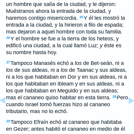
un
hombre que salía de la ciudad, y le dijeron:
Muéstranos ahora la entrada de la ciudad, y
haremos contigo misericordia.
Y
él
les mostró la
25
entrada a la ciudad, y la hirieron a filo de espada;
mas dejaron a aquel hombre con toda su familia.
Y el hombre se fue a la tierra de los heteos, y
26
edificó una ciudad, a la cual llamó Luz;
y
éste es
su nombre hasta hoy.
Tampoco Manasés echó a
los
de Bet-seán, ni a
27
los
de sus aldeas, ni a
los
de Taanac y sus aldeas,
ni a los que habitaban en Dor y en sus aldeas, ni a
los que habitaban en Ibleam y en sus aldeas, ni a
los que habitaban en Meguido y en sus aldeas;
mas el cananeo quiso habitar en esta tierra.
Pero
28
cuando Israel tomó fuerzas hizo al cananeo
tributario, mas no lo echó.
Tampoco Efraín echó al cananeo que habitaba
29
en Gezer; antes habitó el cananeo en medio de él