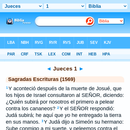
Biblia
>
SEV
> Jueces 1
◄
Jueces 1
►
Sagradas Escrituras (1569)
Y aconteció después de la muerte de Josué, que
1
los hijos de Israel consultaron al SEÑOR, diciendo:
¿Quién subirá por nosotros el primero a pelear
contra los cananeos?
Y el SEÑOR respondió:
2
Judá subirá; he aquí que
yo
he entregado la tierra
en sus manos.
Y Judá dijo a Simeón su hermano:
3
Sube conmigo a mi suerte, y peleemos contra el