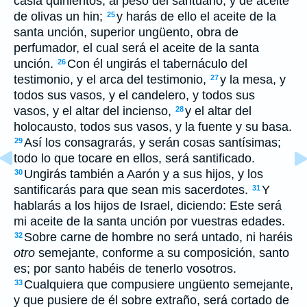
casia quinientos, al peso del santuario, y de aceite
de olivas un hin;
y harás de ello el aceite de la
25
santa unción, superior ungüento, obra de
perfumador, el cual será el aceite de la santa
unción.
Con él ungirás el tabernáculo del
26
testimonio, y el arca del testimonio,
y la mesa, y
27
todos sus vasos, y el candelero, y todos sus
vasos, y el altar del incienso,
y el altar del
28
holocausto, todos sus vasos, y la fuente y su basa.
Así los consagrarás, y serán cosas santísimas;
29
todo lo que tocare en ellos, será santificado.
Ungirás también a Aarón y a sus hijos, y los
30
santificarás para que sean mis sacerdotes.
Y
31
hablarás a los hijos de Israel, diciendo: Este será
mi aceite de la santa unción por vuestras edades.
Sobre carne de hombre no será untado, ni haréis
32
otro
semejante, conforme a su composición, santo
es; por santo habéis de tenerlo vosotros.
Cualquiera que compusiere ungüento semejante,
33
y que pusiere de él sobre extraño, será cortado de