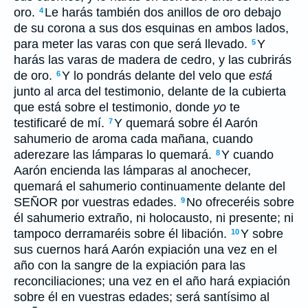
oro.
Le harás también dos anillos de oro debajo
4
de su corona a sus dos esquinas en ambos lados,
para meter las varas con que será llevado.
Y
5
harás las varas de madera de cedro, y las cubrirás
de oro.
Y lo pondrás delante del velo que
está
6
junto al arca del testimonio, delante de la cubierta
que está sobre el testimonio, donde
yo
te
testificaré de mí.
Y quemará sobre él Aarón
7
sahumerio de aroma cada mañana, cuando
aderezare las lámparas lo quemará.
Y cuando
8
Aarón encienda las lámparas al anochecer,
quemará el sahumerio continuamente delante del
SEÑOR por vuestras edades.
No ofreceréis sobre
9
él sahumerio extraño, ni holocausto, ni presente; ni
tampoco derramaréis sobre él libación.
Y sobre
10
sus cuernos hará Aarón expiación una vez en el
año con la sangre de la expiación para las
reconciliaciones; una vez en el año hará expiación
sobre él en vuestras edades; será santísimo al