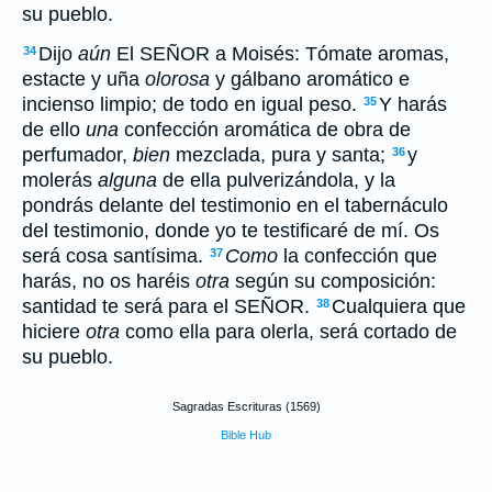
su pueblo.
Dijo
aún
El SEÑOR a Moisés: Tómate aromas,
34
estacte y uña
olorosa
y gálbano aromático e
incienso limpio; de todo en igual peso.
Y harás
35
de ello
una
confección aromática de obra de
perfumador,
bien
mezclada, pura y santa;
y
36
molerás
alguna
de ella pulverizándola, y la
pondrás delante del testimonio en el tabernáculo
del testimonio, donde yo te testificaré de mí. Os
será cosa santísima.
Como
la confección que
37
harás, no os haréis
otra
según su composición:
santidad te será para el SEÑOR.
Cualquiera que
38
hiciere
otra
como ella para olerla, será cortado de
su pueblo.
Sagradas Escrituras (1569)
Bible Hub