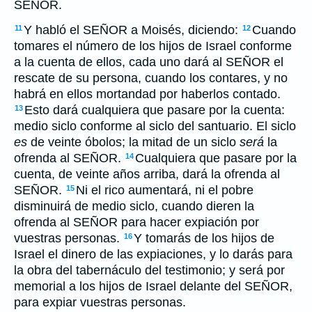
SEÑOR.
Y habló el SEÑOR a Moisés, diciendo:
Cuando
11
12
tomares el número de los hijos de Israel conforme
a la cuenta de ellos, cada uno dará al SEÑOR el
rescate de su persona, cuando los contares, y no
habrá en ellos mortandad por haberlos contado.
Esto dará cualquiera que pasare por la cuenta:
13
medio siclo conforme al siclo del santuario. El siclo
es
de veinte óbolos; la mitad de un siclo
será
la
ofrenda al SEÑOR.
Cualquiera que pasare por la
14
cuenta, de veinte años arriba, dará la ofrenda al
SEÑOR.
Ni el rico aumentará, ni el pobre
15
disminuirá de medio siclo, cuando dieren la
ofrenda al SEÑOR para hacer expiación por
vuestras personas.
Y tomarás de los hijos de
16
Israel el dinero de las expiaciones, y lo darás para
la obra del tabernáculo del testimonio; y será por
memorial a los hijos de Israel delante del SEÑOR,
para expiar vuestras personas.