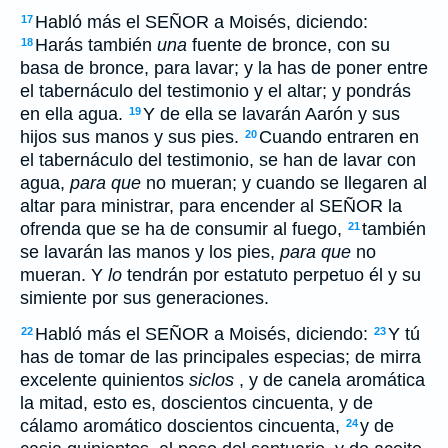
Habló más el SEÑOR a Moisés, diciendo:
17
Harás también
una
fuente de bronce, con su
18
basa de bronce, para lavar; y la has de poner entre
el tabernáculo del testimonio y el altar; y pondrás
en ella agua.
Y de ella se lavarán Aarón y sus
19
hijos sus manos y sus pies.
Cuando entraren en
20
el tabernáculo del testimonio, se han de lavar con
agua,
para que
no mueran; y cuando se llegaren al
altar para ministrar, para encender al SEÑOR la
ofrenda que se ha de consumir al fuego,
también
21
se lavarán las manos y los pies,
para que
no
mueran. Y
lo
tendrán por estatuto perpetuo él y su
simiente por sus generaciones.
Habló más el SEÑOR a Moisés, diciendo:
Y tú
22
23
has de tomar de las principales especias; de mirra
excelente quinientos
siclos
, y de canela aromática
la mitad, esto es, doscientos cincuenta, y de
cálamo aromático doscientos cincuenta,
y de
24