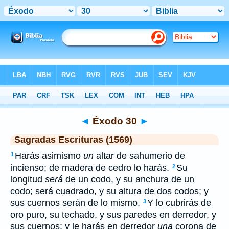
Biblia
>
SEV
> Éxodo 30
◄
Éxodo 30
►
Sagradas Escrituras (1569)
Harás asimismo
un
altar de sahumerio de
1
incienso; de madera de cedro lo harás.
Su
2
longitud
será
de un codo, y su anchura de un
codo; será cuadrado, y su altura de dos codos; y
sus cuernos serán de lo mismo.
Y lo cubrirás de
3
oro puro, su techado, y sus paredes en derredor, y
sus cuernos; y le harás en derredor
una
corona de