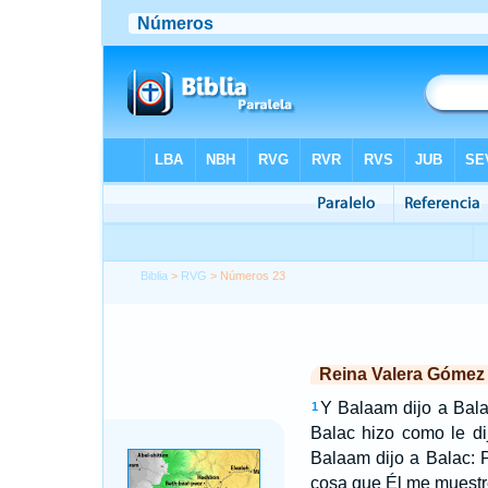
Biblia
>
RVG
> Números 23
Reina Valera Gómez
Y Balaam dijo a Balac
1
Balac hizo como le di
Balaam dijo a Balac: P
cosa que Él me muestre