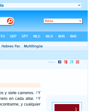
os y siete carneros.
Y
2
ero en cada altar.
Y
3
ncontrarme, y cualquier