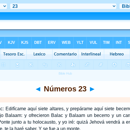
◄
Números 23
►
: Edifícame aquí siete altares, y prepárame aquí siete becerr
jo Balaam: y ofrecieron Balac y Balaam un becerro y un carn
onte junto a tu holocausto, y yo iré: quizá Jehová vendrá a e
, te la haré saber. Y se fue a un monte.