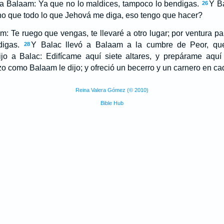
 a Balaam: Ya que no lo maldices, tampoco lo bendigas.
Y Ba
26
ho que todo lo que Jehová me diga, eso tengo que hacer?
m: Te ruego que vengas, te llevaré a otro lugar; por ventura p
igas.
Y Balac llevó a Balaam a la cumbre de Peor, que
28
o a Balac: Edifícame aquí siete altares, y prepárame aquí 
o como Balaam le dijo; y ofreció un becerro y un carnero en cad
Reina Valera Gómez (© 2010)
Bible Hub