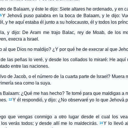
tro de Balaam, y éste le dijo: Siete altares he ordenado, y en c
Y Jehová puso palabra en la boca de Balaam, y le dijo: Vu
5
él, y he aquí estaba él junto a su holocausto, él y todos los prí
la, y dijo: De Aram me trajo Balac, rey de Moab, de los mo
en, execra a Israel.
o al que Dios no maldijo? ¿Y por qué he de execrar al que Je
de las peñas lo veré, y desde los collados lo miraré: He aquí
ntado entre las naciones.
lvo de Jacob, o el número de la cuarta parte de Israel? Muera 
trimería sea como la suya.
 a Balaam: ¿Qué me has hecho? Te tomé para que maldigas a m
nes.
Y él respondió, y dijo: ¿No observaré yo lo que Jehová 
12
uego que vengas conmigo a otro lugar desde el cual los vea
 los verás todos; y desde allí me lo maldecirás.
Y lo llevó 
14