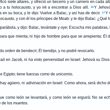
icó siete altares, y ofreció un becerro y un carnero en cada alt
 a tu holocausto, y yo iré a encontrar a Dios allí.
Y Jehová
16
en su boca, y le dijo: Vuelve a Balac, y así has de decir.
Y 
17
locausto, y con él los príncipes de Moab: y le dijo Balac: ¿Qué
arábola, y dijo: Balac, levántate y oye; Escucha mis palabras, h
ara que mienta; ni hijo de hombre para que se arrepienta: Él d
ido
orden
de bendecir; Él bendijo, y no podré revocarlo.
ad en Jacob, ni ha visto perversidad en Israel: Jehová su Dios 
e Egipto; tiene fuerzas como de unicornio.
ay agüero, ni adivinación en Israel: Como ahora, será dicho de
que como león se levantará, y como león se erguirá: No se ec
e de los muertos.