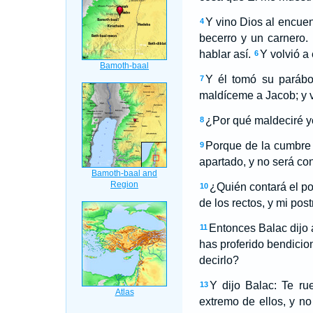
Y vino Dios al encuen
4
becerro y un carnero.
hablar así.
Y volvió a 
6
Y él tomó su parábo
7
maldíceme a Jacob; y v
¿Por qué maldeciré y
8
Porque de la cumbre 
9
apartado, y no será co
¿Quién contará el po
10
de los rectos, y mi pos
Entonces Balac dijo
11
has proferido bendicio
decirlo?
Y dijo Balac: Te r
13
extremo de ellos, y no