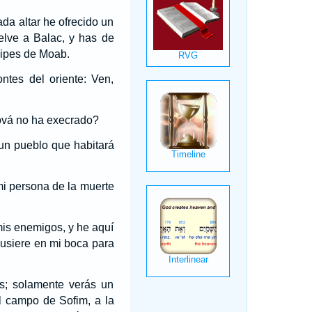
ada altar he ofrecido un
elve a Balac, y has de
ncipes de Moab.
ntes del oriente: Ven,
hová no ha execrado?
 un pueblo que habitará
mi persona de la muerte
is enemigos, y he aquí
pusiere en mi boca para
s; solamente verás un
al campo de Sofim, a la