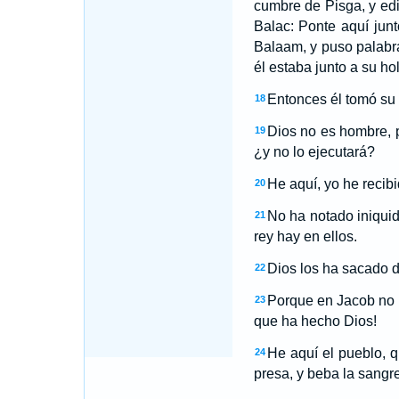
cumbre de Pisga, y edif
Balac: Ponte aquí junto
Balaam, y puso palabra 
él estaba junto a su ho
Entonces él tomó su p
18
Dios no es hombre, p
19
¿y no lo ejecutará?
He aquí, yo he recib
20
No ha notado iniquid
21
rey hay en ellos.
Dios los ha sacado d
22
Porque en Jacob no h
23
que ha hecho Dios!
He aquí el pueblo, 
24
presa, y beba la sangr