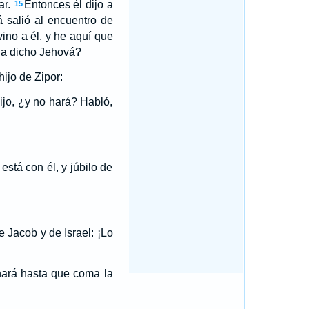
ar.
Entonces él dijo a
15
 salió al encuentro de
vino a él, y he aquí que
 ha dicho Jehová?
ijo de Zipor:
ijo, ¿y no hará? Habló,
está con él, y júbilo de
 Jacob y de Israel: ¡Lo
hará hasta que coma la