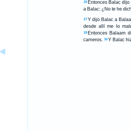
Entonces Balac dijo
25
a Balac: ¿No te he dic
Y dijo Balac a Balaa
27
desde allí me lo mald
Entonces Balaam dij
29
carneros.
Y Balac hiz
30