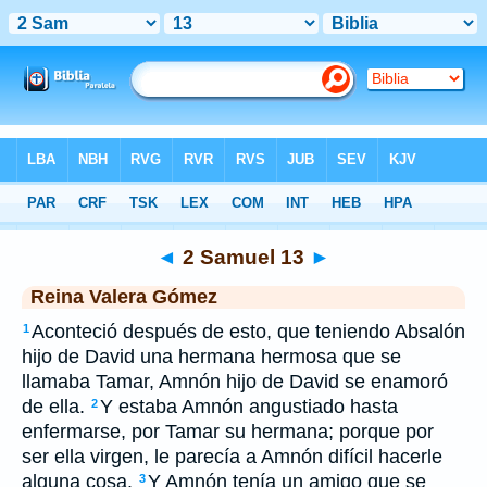
Biblia
>
RVG
> 2 Samuel 13
◄
2 Samuel 13
►
Reina Valera Gómez
Aconteció después de esto, que teniendo Absalón
1
hijo de David una hermana hermosa que se
llamaba Tamar, Amnón hijo de David se enamoró
de ella.
Y estaba Amnón angustiado hasta
2
enfermarse, por Tamar su hermana; porque por
ser ella virgen, le parecía a Amnón difícil hacerle
alguna cosa.
Y Amnón tenía un amigo que se
3