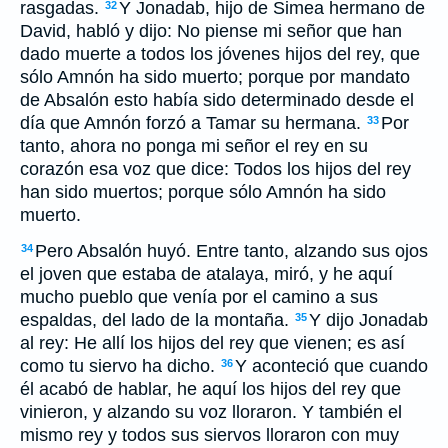
rasgadas.
Y Jonadab, hijo de Simea hermano de
32
David, habló y dijo: No piense mi señor que han
dado muerte a todos los jóvenes hijos del rey, que
sólo Amnón ha sido muerto; porque por mandato
de Absalón esto había sido determinado desde el
día que Amnón forzó a Tamar su hermana.
Por
33
tanto, ahora no ponga mi señor el rey en su
corazón esa voz que dice: Todos los hijos del rey
han sido muertos; porque sólo Amnón ha sido
muerto.
Pero Absalón huyó. Entre tanto, alzando sus ojos
34
el joven que estaba de atalaya, miró, y he aquí
mucho pueblo que venía por el camino a sus
espaldas, del lado de la montaña.
Y dijo Jonadab
35
al rey: He allí los hijos del rey que vienen; es así
como tu siervo ha dicho.
Y aconteció que cuando
36
él acabó de hablar, he aquí los hijos del rey que
vinieron, y alzando su voz lloraron. Y también el
mismo rey y todos sus siervos lloraron con muy