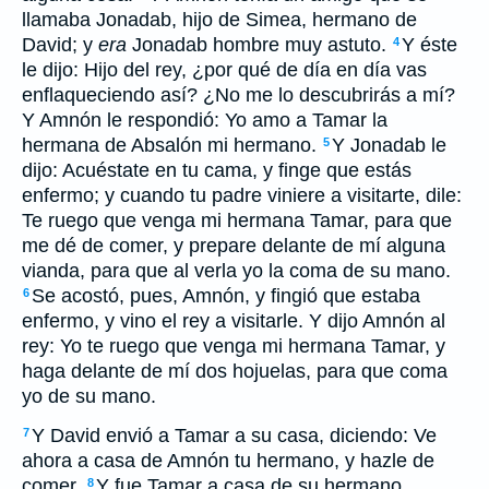
llamaba Jonadab, hijo de Simea, hermano de
David; y
era
Jonadab hombre muy astuto.
Y éste
4
le dijo: Hijo del rey, ¿por qué de día en día vas
enflaqueciendo así? ¿No me lo descubrirás a mí?
Y Amnón le respondió: Yo amo a Tamar la
hermana de Absalón mi hermano.
Y Jonadab le
5
dijo: Acuéstate en tu cama, y finge que estás
enfermo; y cuando tu padre viniere a visitarte, dile:
Te ruego que venga mi hermana Tamar, para que
me dé de comer, y prepare delante de mí alguna
vianda, para que al verla yo la coma de su mano.
Se acostó, pues, Amnón, y fingió que estaba
6
enfermo, y vino el rey a visitarle. Y dijo Amnón al
rey: Yo te ruego que venga mi hermana Tamar, y
haga delante de mí dos hojuelas, para que coma
yo de su mano.
Y David envió a Tamar a su casa, diciendo: Ve
7
ahora a casa de Amnón tu hermano, y hazle de
comer.
Y fue Tamar a casa de su hermano
8