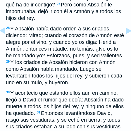
qué ha de ir contigo?
Pero como Absalón le
27
importunaba, dejó ir con él a Amnón y a todos los
hijos del rey.
Y Absalón había dado orden a sus criados,
28
diciendo: Mirad; cuando el corazón de Amnón esté
alegre por el vino, y cuando yo os diga: Herid a
Amnón, entonces matadle, no temáis; ¿No os lo
he mandado yo? Esforzaos, pues, y sed valientes.
Y los criados de Absalón hicieron con Amnón
29
como Absalón había mandado. Luego se
levantaron todos los hijos del rey, y subieron cada
uno en su mulo, y huyeron.
Y aconteció que estando ellos aún en camino,
30
llegó a David el rumor que decía: Absalón ha dado
muerte a todos los hijos del rey, y ninguno de ellos
ha quedado.
Entonces levantándose David,
31
rasgó sus vestiduras, y se echó en tierra, y todos
sus criados estaban a su lado con sus vestiduras