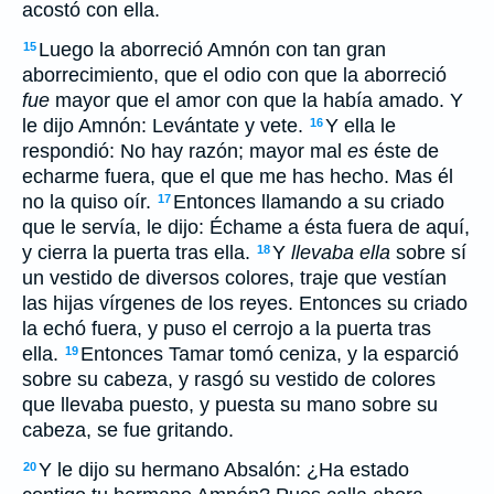
acostó con ella.
Luego la aborreció Amnón con tan gran
15
aborrecimiento, que el odio con que la aborreció
fue
mayor que el amor con que la había amado. Y
le dijo Amnón: Levántate y vete.
Y ella le
16
respondió: No hay razón; mayor mal
es
éste de
echarme fuera, que el que me has hecho. Mas él
no la quiso oír.
Entonces llamando a su criado
17
que le servía, le dijo: Échame a ésta fuera de aquí,
y cierra la puerta tras ella.
Y
llevaba ella
sobre sí
18
un vestido de diversos colores, traje que vestían
las hijas vírgenes de los reyes. Entonces su criado
la echó fuera, y puso el cerrojo a la puerta tras
ella.
Entonces Tamar tomó ceniza, y la esparció
19
sobre su cabeza, y rasgó su vestido de colores
que llevaba puesto, y puesta su mano sobre su
cabeza, se fue gritando.
Y le dijo su hermano Absalón: ¿Ha estado
20