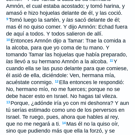
Amnón, el cual estaba acostado; y tomó harina, y
amasó e hizo hojuelas delante de él, y las coció.
Tomó luego la sartén, y
las
sacó delante de él;
9
mas él no quiso comer. Y dijo Amnón: Echad fuera
de aquí a todos. Y todos salieron de allí.
Entonces Amnón dijo a Tamar: Trae la comida a
10
la alcoba, para que yo coma de tu mano. Y
tomando Tamar las hojuelas que había preparado,
las
llevó a su hermano Amnón a la alcoba.
Y
11
cuando ella se las puso delante para que comiese,
él asió de ella, diciéndole: Ven, hermana mía,
acuéstate conmigo.
Ella entonces le respondió:
12
No, hermano mío, no me fuerces; porque no se
debe hacer esto en Israel. No hagas tal vileza.
Porque, ¿adónde iría yo con mi deshonra? Y aun
13
tú serías estimado como uno de los perversos en
Israel. Te ruego, pues, ahora que hables al rey,
que no me negará a ti.
Mas él no la quiso oír,
14
sino que pudiendo más que ella la forzó, y se