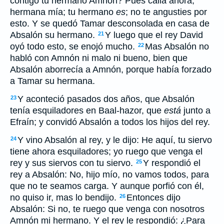
contigo tu hermano Amnón? Pues calla ahora,
hermana mía; tu hermano
es
; no te angusties por
esto. Y se quedó Tamar desconsolada en casa de
Absalón su hermano.
Y luego que el rey David
21
oyó todo esto, se enojó mucho.
Mas Absalón no
22
habló con Amnón ni malo ni bueno, bien que
Absalón aborrecía a Amnón, porque había forzado
a Tamar su hermana.
Y aconteció pasados dos años, que Absalón
23
tenía esquiladores en Baal-hazor, que
está
junto a
Efraín; y convidó Absalón a todos los hijos del rey.
Y vino Absalón al rey, y le dijo: He aquí, tu siervo
24
tiene ahora esquiladores; yo ruego que venga el
rey y sus siervos con tu siervo.
Y respondió el
25
rey a Absalón: No, hijo mío, no vamos todos, para
que no te seamos carga. Y aunque porfió con él,
no quiso ir, mas lo bendijo.
Entonces dijo
26
Absalón: Si no, te ruego que venga con nosotros
Amnón mi hermano. Y el rey le respondió: ¿Para