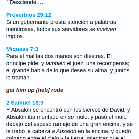
``Desciende.…
Proverbios 29:12
Si un gobernante presta atención a palabras
mentirosas, todos sus servidores
se vuelven
impíos.
Miqueas 7:3
Para el mal las dos manos son diestras. El
príncipe pide, y
también
el juez, una recompensa;
el grande habla de lo que desea su alma, y juntos
lo traman.
gat him up [heb] rode
2 Samuel 18:9
Y Absalón se encontró con los siervos de David; y
Absalón iba montado en
su
mulo, y pasó el mulo
debajo del espeso ramaje de una gran encina, y se
le trabó la cabeza
a Absalón
en la encina, y quedó
colgado entre el cielo y la tierra, mientras que el