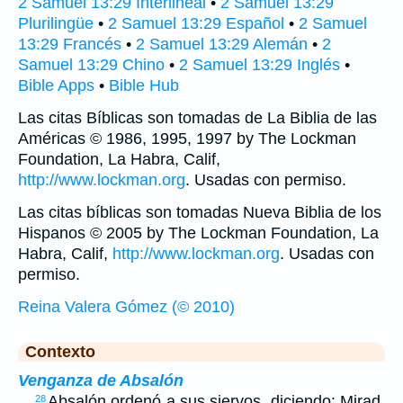
2 Samuel 13:29 Interlineal
•
2 Samuel 13:29
Plurilingüe
•
2 Samuel 13:29 Español
•
2 Samuel
13:29 Francés
•
2 Samuel 13:29 Alemán
•
2
Samuel 13:29 Chino
•
2 Samuel 13:29 Inglés
•
Bible Apps
•
Bible Hub
Las citas Bíblicas son tomadas de La Biblia de las
Américas © 1986, 1995, 1997 by The Lockman
Foundation, La Habra, Calif,
http://www.lockman.org
. Usadas con permiso.
Las citas bíblicas son tomadas Nueva Biblia de los
Hispanos © 2005 by The Lockman Foundation, La
Habra, Calif,
http://www.lockman.org
. Usadas con
permiso.
Reina Valera Gómez (© 2010)
Contexto
Venganza de Absalón
…
Absalón ordenó a sus siervos, diciendo: Mirad,
28