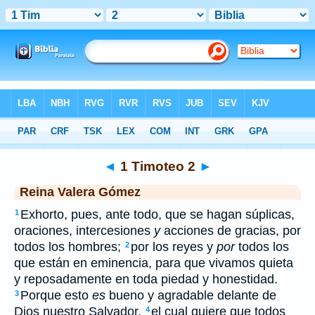
Biblia
>
RVG
> 1 Timoteo 2
◄
1 Timoteo 2
►
Reina Valera Gómez
Exhorto, pues, ante todo, que se hagan súplicas,
1
oraciones, intercesiones
y
acciones de gracias, por
todos los hombres;
por los reyes y
por
todos los
2
que están en eminencia, para que vivamos quieta
y reposadamente en toda piedad y honestidad.
Porque esto
es
bueno y agradable delante de
3
Dios nuestro Salvador,
el cual quiere que todos
4