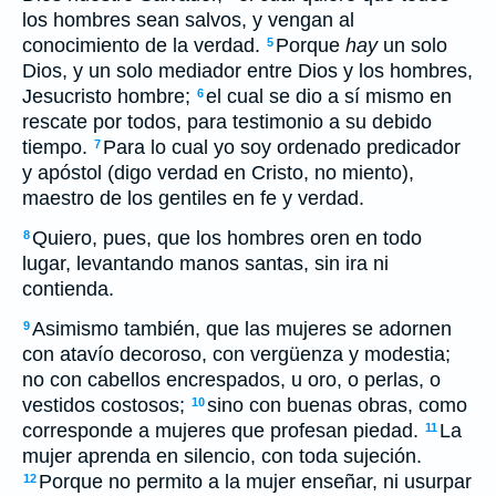
los hombres sean salvos, y vengan al
conocimiento de la verdad.
Porque
hay
un solo
5
Dios, y un solo mediador entre Dios y los hombres,
Jesucristo hombre;
el cual se dio a sí mismo en
6
rescate por todos, para testimonio a su debido
tiempo.
Para lo cual yo soy ordenado predicador
7
y apóstol (digo verdad en Cristo, no miento),
maestro de los gentiles en fe y verdad.
Quiero, pues, que los hombres oren en todo
8
lugar, levantando manos santas, sin ira ni
contienda.
Asimismo también, que las mujeres se adornen
9
con atavío decoroso, con vergüenza y modestia;
no con cabellos encrespados, u oro, o perlas, o
vestidos costosos;
sino con buenas obras, como
10
corresponde a mujeres que profesan piedad.
La
11
mujer aprenda en silencio, con toda sujeción.
Porque no permito a la mujer enseñar, ni usurpar
12