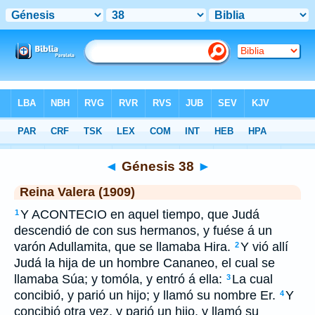
Biblia
>
RVR 1909
> Génesis 38
◄
Génesis 38
►
Reina Valera (1909)
Y ACONTECIO en aquel tiempo, que Judá
1
descendió de con sus hermanos, y fuése á un
varón Adullamita, que se llamaba Hira.
Y vió allí
2
Judá la hija de un hombre Cananeo, el cual se
llamaba Súa; y tomóla, y entró á ella:
La cual
3
concibió, y parió un hijo; y llamó su nombre Er.
Y
4
concibió otra vez, y parió un hijo, y llamó su