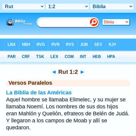
Biblia
>
Rut
>
Capítulo 1
> Verso 2
◄
Rut 1:2
►
Versos Paralelos
La Biblia de las Américas
Aquel hombre se llamaba Elimelec, y su mujer se
llamaba Noemí. Los nombres de sus dos hijos
eran
Mahlón y Quelión, efrateos de Belén de Judá.
Y llegaron a los campos de Moab y allí se
quedaron.