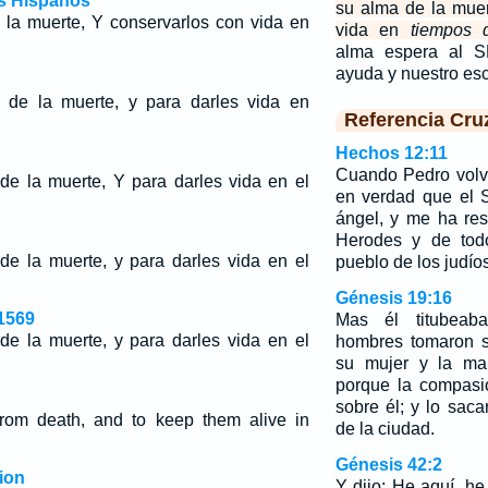
os Hispanos
su alma de la muer
e la muerte, Y conservarlos con vida en
vida en
tiempos 
alma espera al S
ayuda y nuestro e
s de la muerte, y para darles vida en
Referencia Cru
Hechos 12:11
Cuando Pedro volvi
 de la muerte, Y para darles vida en el
en verdad que el 
ángel, y me ha re
Herodes y de tod
 de la muerte, y para darles vida en el
pueblo de los judíos
Génesis 19:16
1569
Mas él titubeab
 de la muerte, y para darles vida en el
hombres tomaron 
su mujer y la ma
porque la compa
sobre él; y lo saca
 from death, and to keep them alive in
de la ciudad.
Génesis 42:2
ion
Y dijo: He aquí, h