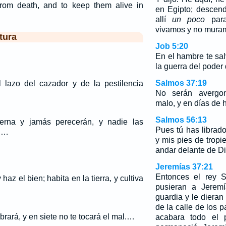
 from death, and to keep them alive in
en Egipto; descen
allí
un poco
para
vivamos y no mura
tura
Job 5:20
En el hambre te sal
la guerra del poder
Salmos 37:19
l lazo del cazador y de la pestilencia
No serán avergo
malo, y en días de 
Salmos 56:13
erna y jamás perecerán, y nadie las
Pues tú has librad
o.…
y mis pies de trop
andar delante de Dio
Jeremías 37:21
Entonces el rey 
az el bien; habita en la tierra, y cultiva
pusieran a Jeremí
guardia y le dieran
de la calle de los 
ibrará, y en siete no te tocará el mal.…
acabara todo el 