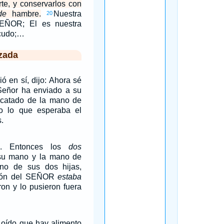
te, y conservarlos con
de
hambre.
Nuestra
20
EÑOR; El es nuestra
scudo;…
zada
ó en sí, dijo: Ahora sé
Señor ha enviado a su
scatado de la mano de
o lo que esperaba el
.
a. Entonces los
dos
su mano y la mano de
no de sus dos hijas,
sión del SEÑOR
estaba
ron y lo pusieron fuera
e oído que hay alimento