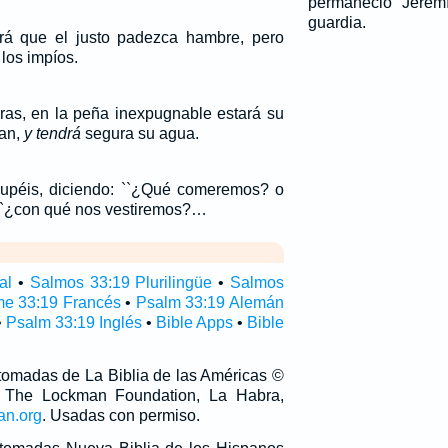
permaneció Jeremí
guardia.
á que el justo padezca hambre, pero
los impíos.
uras, en la peña inexpugnable estará su
pan,
y tendrá
segura su agua.
cupéis, diciendo: ``¿Qué comeremos? o
``¿con qué nos vestiremos?…
al
•
Salmos 33:19 Plurilingüe
•
Salmos
e 33:19 Francés
•
Psalm 33:19 Alemán
•
Psalm 33:19 Inglés
•
Bible Apps
•
Bible
 tomadas de La Biblia de las Américas ©
 The Lockman Foundation, La Habra,
an.org
. Usadas con permiso.