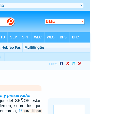
or y preservador
ojos del SEÑOR están
temen, sobre los que
ericordia,
para librar
19