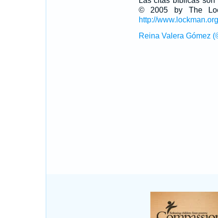
Las citas bíblicas so
© 2005 by The Lock
http://www.lockman.or
Reina Valera Gómez (