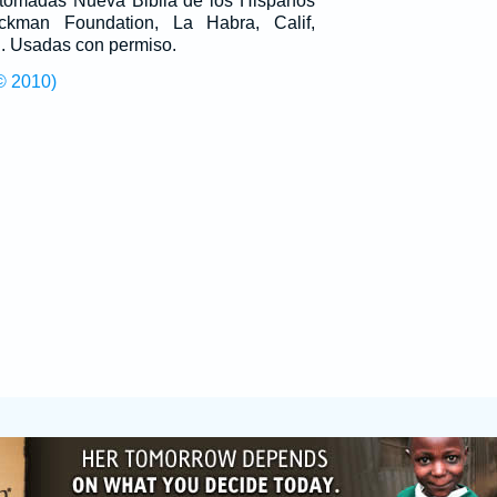
n tomadas Nueva Biblia de los Hispanos
man Foundation, La Habra, Calif,
g
. Usadas con permiso.
© 2010)