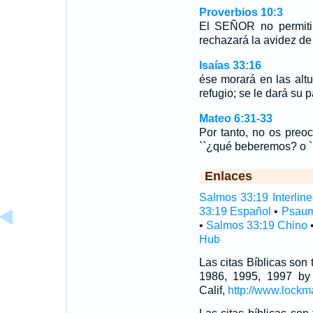
Proverbios 10:3
El SEÑOR no permitir
rechazará la avidez de 
Isaías 33:16
ése morará en las alt
refugio; se le dará su 
Mateo 6:31-33
Por tanto, no os preo
``¿qué beberemos? o 
Enlaces
Salmos 33:19 Interline
33:19 Español
•
Psaum
•
Salmos 33:19 Chino
Hub
Las citas Bíblicas son
1986, 1995, 1997 by
Calif,
http://www.lockm