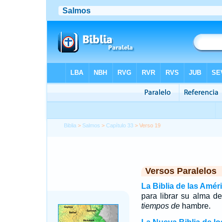
Biblia
>
Salmos
>
Capítulo 33
> Verso 19
Versos Paralelos
La Biblia de las Amér
para librar su alma d
tiempos de
hambre.