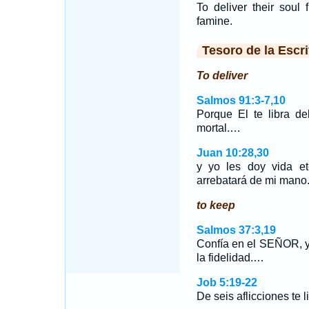
To deliver their soul
famine.
Tesoro de la Escri
To deliver
Salmos 91:3-7,10
Porque El te libra de
mortal.…
Juan 10:28,30
y yo les doy vida et
arrebatará de mi man
to keep
Salmos 37:3,19
Confía en el SEÑOR, y h
la fidelidad.…
Job 5:19-22
De seis aflicciones te l