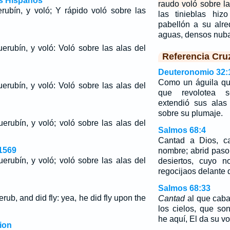
os Hispanos
raudo voló sobre la
ubín, y voló; Y rápido voló sobre las
las tinieblas hiz
pabellón a su alre
aguas, densos nub
erubín, y voló: Voló sobre las alas del
Referencia Cru
Deuteronomio 32:
Como un águila qu
erubín, y voló: Voló sobre las alas del
que revolotea s
extendió sus alas
sobre su plumaje.
erubín, y voló; voló sobre las alas del
Salmos 68:4
Cantad a Dios, c
1569
nombre; abrid paso
erubín, y voló; voló sobre las alas del
desiertos, cuyo 
regocijaos delante 
Salmos 68:33
ub, and did fly: yea, he did fly upon the
Cantad
al que caba
los cielos, que so
he aquí, El da su v
ion