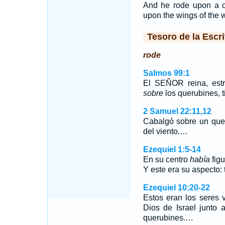
And he rode upon a ch
upon the wings of the 
Tesoro de la Escri
rode
Salmos 99:1
El SEÑOR reina, estr
sobre
los querubines, ti
2 Samuel 22:11,12
Cabalgó sobre un quer
del viento.…
Ezequiel 1:5-14
En su centro
había
figu
Y este era su aspecto
Ezequiel 10:20-22
Estos eran los seres 
Dios de Israel junto 
querubines.…