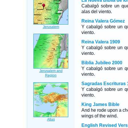
La Nueva Biblia de l
Cabalgó sobre un quer
alas del viento.
Reina Valera Gómez
Y cabalgó sobre un qu
viento.
Reina Valera 1909
Y cabalgó sobre un qu
viento.
Biblia Jubileo 2000
Y cabalgó sobre
un
qu
viento.
Sagradas Escrituras 
Y cabalgó sobre
un
qu
viento.
King James Bible
And he rode upon a cher
wings of the wind.
English Revised Vers