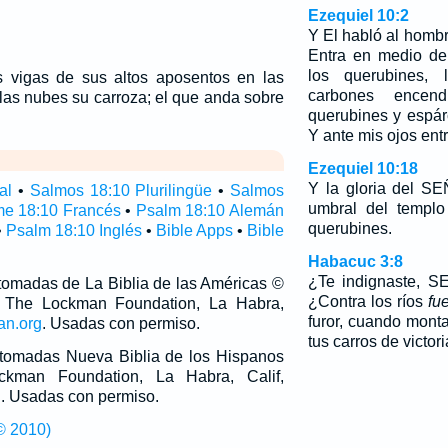
Ezequiel 10:2
Y El habló al hombre
Entra en medio de
los querubines,
 vigas de sus altos aposentos en las
carbones encen
las nubes su carroza; el que anda sobre
querubines y espá
Y ante mis ojos entr
Ezequiel 10:18
Y la gloria del S
al
•
Salmos 18:10 Plurilingüe
•
Salmos
umbral del templo
e 18:10 Francés
•
Psalm 18:10 Alemán
querubines.
•
Psalm 18:10 Inglés
•
Bible Apps
•
Bible
Habacuc 3:8
¿Te indignaste, S
 tomadas de La Biblia de las Américas ©
¿Contra los ríos
fu
 The Lockman Foundation, La Habra,
furor, cuando monta
an.org
. Usadas con permiso.
tus carros de victor
n tomadas Nueva Biblia de los Hispanos
man Foundation, La Habra, Calif,
g
. Usadas con permiso.
© 2010)