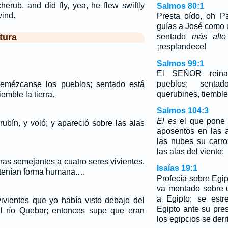
erub, and did fly, yea, he flew swiftly
Salmos 80:1
wind.
Presta oído, oh Pa
guías a José como 
tura
sentado
más alto
¡resplandece!
Salmos 99:1
El SEÑOR reina,
pueblos; sent
emézcanse los pueblos; sentado está
querubines, tiemble 
emble la tierra.
Salmos 104:3
El es
el que pone l
ubín, y voló; y apareció sobre las alas
aposentos en las 
las nubes su carr
las alas del viento;
ras semejantes a cuatro seres vivientes.
Isaías 19:1
: tenían forma humana.…
Profecía sobre Egi
va montado sobre 
a Egipto; se estr
vivientes que yo había visto debajo del
Egipto ante su pre
al río Quebar; entonces supe que eran
los egipcios se derr