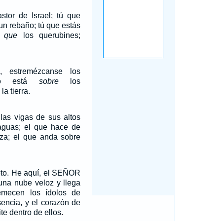
stor de Israel; tú que
un rebaño; tú que estás
 que
los querubines;
 estremézcanse los
ado está
sobre
los
la tierra.
as vigas de sus altos
aguas; el que hace de
oza; el que anda sobre
pto. He aquí, el SEÑOR
una nube veloz y llega
emecen los ídolos de
sencia, y el corazón de
ite dentro de ellos.