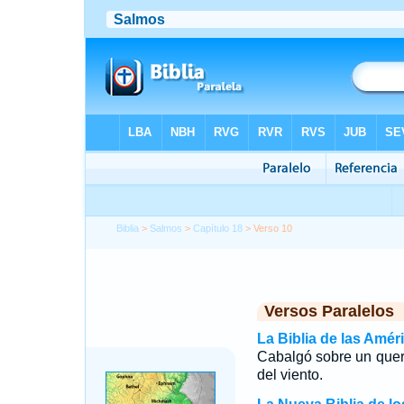
Biblia
>
Salmos
>
Capítulo 18
> Verso 10
Versos Paralelos
La Biblia de las Amér
Cabalgó sobre un queru
del viento.