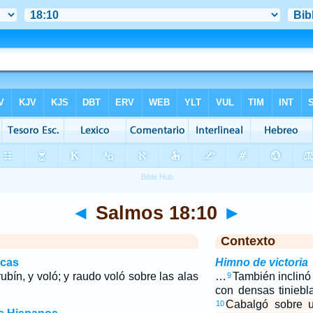
◄
Salmos 18:10
►
Contexto
icas
Himno de victoria
bín, y voló; y raudo voló sobre las alas
…
También inclinó 
9
con densas tiniebl
Cabalgó sobre u
10