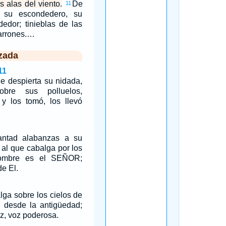
s alas del viento.
De
11
o su escondedero, su
dedor; tinieblas de las
arrones.…
zada
11
e despierta su nidada,
obre sus polluelos,
 y los tomó, los llevó
antad alabanzas a su
 al que cabalga por los
nombre es el SEÑOR;
de El.
lga sobre los cielos de
n desde la antigüedad;
oz, voz poderosa.