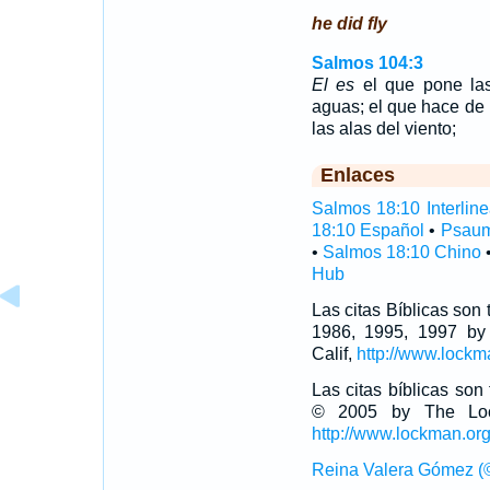
he did fly
Salmos 104:3
El es
el que pone las
aguas; el que hace de 
las alas del viento;
Enlaces
Salmos 18:10 Interline
18:10 Español
•
Psaum
•
Salmos 18:10 Chino
Hub
Las citas Bíblicas son
1986, 1995, 1997 by
Calif,
http://www.lockm
Las citas bíblicas so
© 2005 by The Lock
http://www.lockman.or
Reina Valera Gómez (