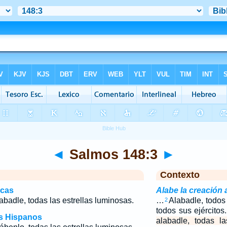
◄
Salmos 148:3
►
Contexto
icas
Alabe la creación
labadle, todas las estrellas luminosas.
…
Alabadle, todos
2
todos sus ejércitos
os Hispanos
alabadle, todas la