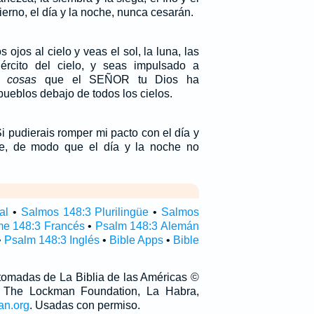
vierno, el día y la noche, nunca cesarán.
 ojos al cielo y veas el sol, la luna, las
jército del cielo, y seas impulsado a
s,
cosas
que el SEÑOR tu Dios ha
pueblos debajo de todos los cielos.
i pudierais romper mi pacto con el día y
e, de modo que el día y la noche no
al
•
Salmos 148:3 Plurilingüe
•
Salmos
e 148:3 Francés
•
Psalm 148:3 Alemán
•
Psalm 148:3 Inglés
•
Bible Apps
•
Bible
 tomadas de La Biblia de las Américas ©
 The Lockman Foundation, La Habra,
an.org
. Usadas con permiso.