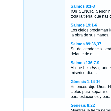
Salmos 8:1-3
¡Oh SEÑOR, Señor nue
toda la tierra, que has
Salmos 19:1-6
Los cielos proclaman l
la obra de sus manos
Salmos 89:36,37
Su descendencia será
delante de mí.…
Salmos 136:7-9
Al que hizo
las
grandes
misericordia:…
Génesis 1:14-16
Entonces dijo Dios: 
cielos para separar el
para estaciones y para
Génesis 8:22
Mientras la tierra perma