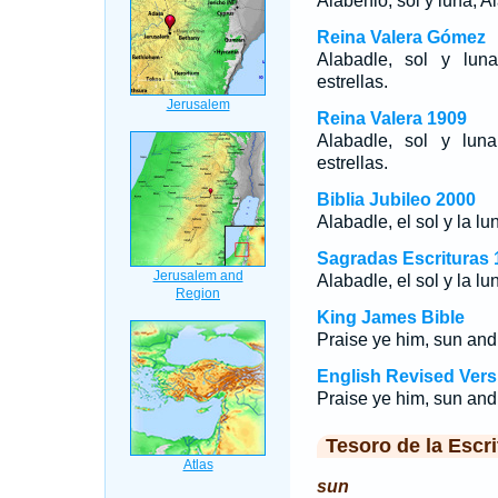
Alábenlo, sol y luna; A
Reina Valera Gómez
Alabadle, sol y luna
estrellas.
Reina Valera 1909
Alabadle, sol y luna
estrellas.
Biblia Jubileo 2000
Alabadle, el sol y la lu
Sagradas Escrituras 
Alabadle, el sol y la lu
King James Bible
Praise ye him, sun and m
English Revised Vers
Praise ye him, sun and m
Tesoro de la Escri
sun