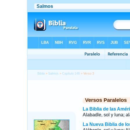
Biblia
>
Salmos
>
Capítulo 148
> Verso 3
Versos Paralelos
La Biblia de las Amér
Alabadle, sol y luna; a
La Nueva Biblia de l