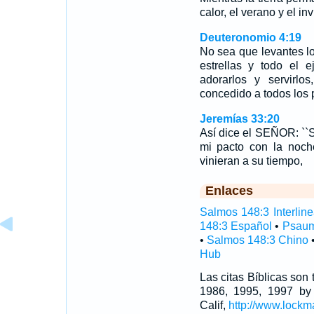
calor, el verano y el in
Deuteronomio 4:19
No sea que levantes los
estrellas y todo el e
adorarlos y servirlo
concedido a todos los 
Jeremías 33:20
Así dice el SEÑOR: ``S
mi pacto con la noch
vinieran a su tiempo,
Enlaces
Salmos 148:3 Interline
148:3 Español
•
Psaum
•
Salmos 148:3 Chino
Hub
Las citas Bíblicas son
1986, 1995, 1997 by
Calif,
http://www.lockm