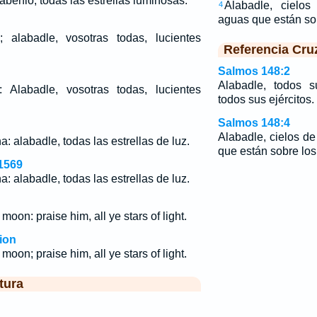
lábenlo, todas las estrellas luminosas.
Alabadle, cielos
4
aguas que están so
; alabadle, vosotras todas, lucientes
Referencia Cru
Salmos 148:2
Alabadle, todos s
: Alabadle, vosotras todas, lucientes
todos sus ejércitos.
Salmos 148:4
Alabadle, cielos de
na: alabadle, todas las estrellas de luz.
que están sobre los 
1569
na: alabadle, todas las estrellas de luz.
oon: praise him, all ye stars of light.
ion
oon; praise him, all ye stars of light.
tura