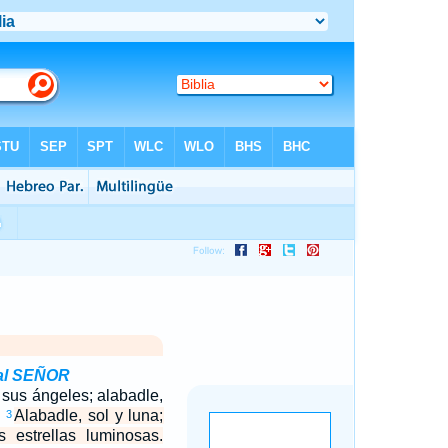
 al SEÑOR
 sus ángeles; alabadle,
.
Alabadle, sol y luna;
3
s estrellas luminosas.