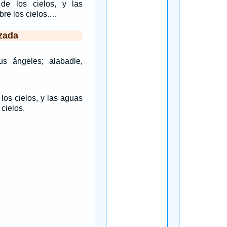
 de los cielos, y las
bre los cielos.…
zada
us ángeles; alabadle,
 los cielos, y las aguas
cielos.